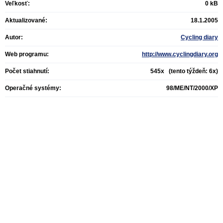
Veľkosť:
0 kB
Aktualizované:
18.1.2005
Autor:
Cycling diary
Web programu:
http://www.cyclingdiary.org
Počet stiahnutí:
545x (tento týždeň: 6x)
Operačné systémy:
98/ME/NT/2000/XP