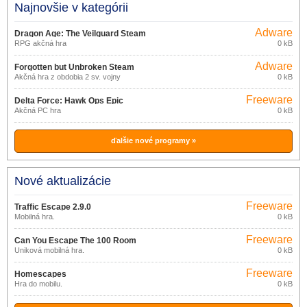
Najnovšie v kategórii
Adware
Dragon Age: The Veilguard Steam
RPG akčná hra
0 kB
Adware
Forgotten but Unbroken Steam
Akčná hra z obdobia 2 sv. vojny
0 kB
Freeware
Delta Force: Hawk Ops Epic
Akčná PC hra
0 kB
Games Store
ďalšie nové programy »
Nové aktualizácie
Freeware
Traffic Escape 2.9.0
Mobilná hra.
0 kB
Freeware
Can You Escape The 100 Room
Úniková mobilná hra.
0 kB
Freeware
Homescapes
Hra do mobilu.
0 kB