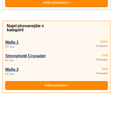
ďalšie aktualizácie »
Najsťahovanejšie v
kategórii
Mafia 1
28336
Freeware
PC hra.
Stronghold Crusader
5796
Freeware
Pc hra.
Mafia 2
4890
Freeware
PC hra.
ďalšie programy »