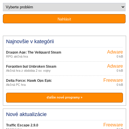
Najnovšie v kategórii
Adware
Dragon Age: The Veilguard Steam
RPG akčná hra
0 kB
Adware
Forgotten but Unbroken Steam
Akčná hra z obdobia 2 sv. vojny
0 kB
Freeware
Delta Force: Hawk Ops Epic
Akčná PC hra
0 kB
Games Store
ďalšie nové programy »
Nové aktualizácie
Freeware
Traffic Escape 2.9.0