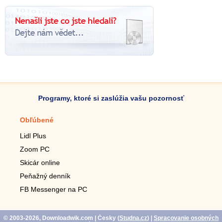
Programy, ktoré si zaslúžia vašu pozornosť
Obľúbené
Mobilné aplikácie
Lidl Plus
Krokomer do mobilu
Zoom PC
Lupa do mobilu
Skicár online
Diaľkový TV ovládač
Peňažný denník
Živé tapety do mobilu
FB Messenger na PC
Mariáš do mobilu
© 2003-2026, Downloadwik.com
| Česky (
Studna.cz
)
|
Spracovanie osobných