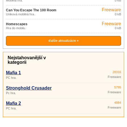
Mobilná hra.
0 kB
Freeware
Can You Escape The 100 Room
Úniková mobilná hra.
0 kB
Freeware
Homescapes
Hra do mobilu.
0 kB
ďalšie aktualizácie »
Nejstahovanější v
kategorii
Mafia 1
28316
Freeware
PC hra.
Stronghold Crusader
5795
Freeware
Pc hra.
Mafia 2
4884
Freeware
PC hra.