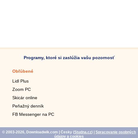
Programy, ktoré si zaslúžia vašu pozornosť
Obľúbené
Mobilné aplikácie
Lidl Plus
Krokomer do mobilu
Zoom PC
Lupa do mobilu
Skicár online
Diaľkový TV ovládač
Peňažný denník
Živé tapety do mobilu
FB Messenger na PC
Mariáš do mobilu
© 2003-2026, Downloadwik.com
| Česky (
Studna.cz
)
|
Spracovanie osobných
údajov a cookies