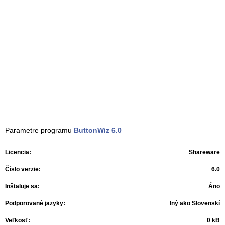
Parametre programu
ButtonWiz
6.0
Licencia:
Shareware
Číslo verzie:
6.0
Inštaluje sa:
Áno
Podporované jazyky:
Iný ako Slovenskí
Veľkosť:
0 kB