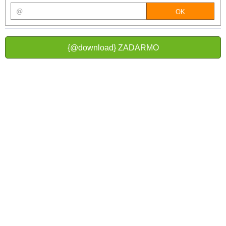
{@download} ZADARMO