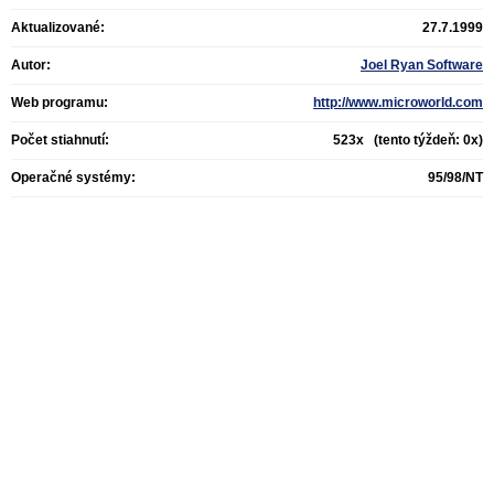
Aktualizované:
27.7.1999
Autor:
Joel Ryan Software
Web programu:
http://www.microworld.com
Počet stiahnutí:
523x (tento týždeň: 0x)
Operačné systémy:
95/98/NT