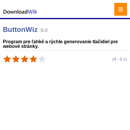
≡
ButtonWiz
6.0
Program pre ľahké a rýchle generovanie tlačidiel pre
webové stránky.
(
4
-
0
x)