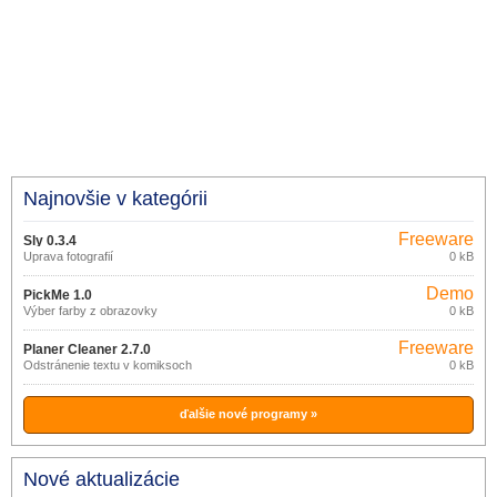
Najnovšie v kategórii
Freeware
Sly 0.3.4
Úprava fotografií
0 kB
Demo
PickMe 1.0
Výber farby z obrazovky
0 kB
Freeware
Planer Cleaner 2.7.0
Odstránenie textu v komiksoch
0 kB
ďalšie nové programy »
Nové aktualizácie