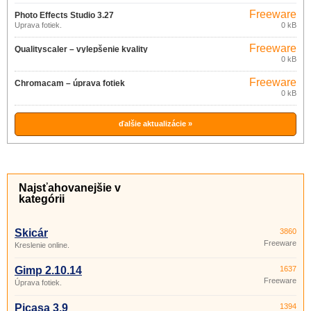
Freeware
Photo Effects Studio 3.27
Úprava fotiek.
0 kB
Freeware
Qualityscaler – vylepšenie kvality
0 kB
obrázkov 3.0
Freeware
Chromacam – úprava fotiek
0 kB
v mobile 1.0.10
ďalšie aktualizácie »
Najsťahovanejšie v
kategórii
Skicár
3860
Freeware
Kreslenie online.
Gimp 2.10.14
1637
Freeware
Úprava fotiek.
Picasa 3.9
1394