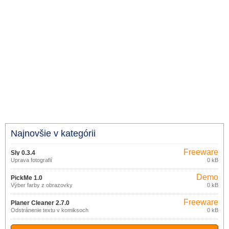
Najnovšie v kategórii
Freeware
Sly 0.3.4
Úprava fotografií
0 kB
Demo
PickMe 1.0
Výber farby z obrazovky
0 kB
Freeware
Planer Cleaner 2.7.0
Odstránenie textu v komiksoch
0 kB