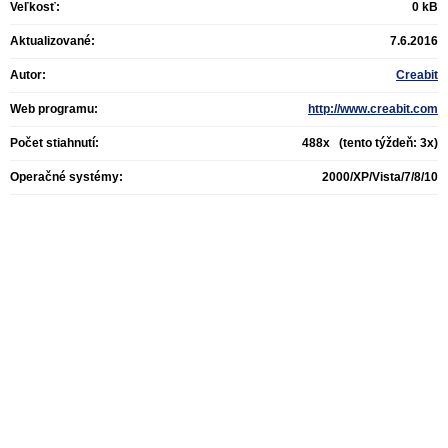
Veľkosť:
0 kB
Aktualizované:
7.6.2016
Autor:
Creabit
Web programu:
http://www.creabit.com
Počet stiahnutí:
488x (tento týždeň: 3x)
Operačné systémy:
2000/XP/Vista/7/8/10