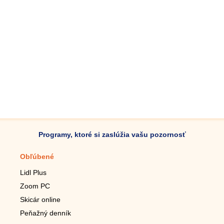
Programy, ktoré si zaslúžia vašu pozornosť
Obľúbené
Mobilné aplikácie
Lidl Plus
Krokomer do mobilu
Zoom PC
Lupa do mobilu
Skicár online
Diaľkový TV ovládač
Peňažný denník
Živé tapety do mobilu