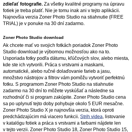
zdieľať fotografie.
Za všetky kvalitné programy na úpravu
fotiek je treba platiť. Nie je tomu inak ani v tejto aplikácii.
Najnovšia verzia Zoner Photo Studio na stiahnutie (FREE
TRIAL) je v ponuke na 30 dní zadarmo.
Zoner Photo Studio download
Ak chcete mať vo svojich fotkách poriadok Zoner Photo
Studio download je výbornou možnosťou ako na to.
Usporiada fotky podľa dátumu, kľúčových slov, alebo miesta,
kde ste ich vytvorili. Práca s vrstvami a maskami,
automatické, alebo ručné dolaďovanie farieb a jasu,
množstvo nástrojov a filtrov vám pomôžu vytvoriť perfektnú
fotku. S programom Zoner Photo Studio na stiahnutie
zadarmo na 30 dní to môžete vyskúšať a následne sa
rozhodnúť či si program zakúpite. Zoner Photo Studio cena
sa po uplynutí tejto doby pohybuje okolo 5 EUR mesačne.
Zoner Photo Studio X je najnovšia verzia, ktorá oproti
predchádzajúcim má viacero funkcii.
Strih videa
, listovanie
v katalógu fotiek a práca s vrstvami a farbami nájdete len
v tejto verzii. Zoner Photo Studio 18, Zoner Photo Studio 15,