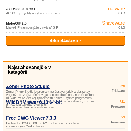
fotiek a obrázkov vhodný pre
začiatočníkov ale aj pokročilejších
Trialware
a náročnejších užívateľov od českej
ACDSee 20.0.561
spoločnosti Zoner. S týmto programom
ACDSee je rýchly a výkonný správca a
0 kB
môžete fotky nie len upravovať, ale
prehliadač grafických súborov.
získate aj editáciu, správu a možnosť
zdieľať fotografie.
Shareware
MakeGIF 2.5
MakeGIF vám pomôže vytvárať GIF
0 kB
súbory z príkazového riadka v
dávkovom režime zo snímok formátu
BMP, JPEG (JPG), GIF, ICO, PSD,
PNG, TGA, PCX, WMF, EMF.
ďalšie aktualizácie »
Najsťahovanejšie v
kategórii
Zoner Photo Studio
965
Trialware
Zoner Photo Studio je program na úpravu fotiek a obrázkov
vhodný pre začiatočníkov ale aj pokročilejších a náročnejších
užívateľov od českej spoločnosti Zoner. S týmto programom
môžete fotky nie len upravovať, ale získate aj editáciu, správu
WildBit Viewer 6.13 64-bit
721
a možnosť zdieľať fotografie.
Freeware
Prezeranie obrázkov a slideshow
Free DWG Viewer 7.3.0
693
Freeware
Prehliadač DWG, DXF a DWF dokumentov spolu so
sprievodnými Xref súbormi.