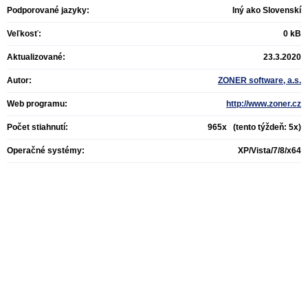
Podporované jazyky:
Iný ako Slovenskí
Veľkosť:
0 kB
Aktualizované:
23.3.2020
Autor:
ZONER software, a.s.
Web programu:
http://www.zoner.cz
Počet stiahnutí:
965x (tento týždeň: 5x)
Operačné systémy:
XP/Vista/7/8/x64