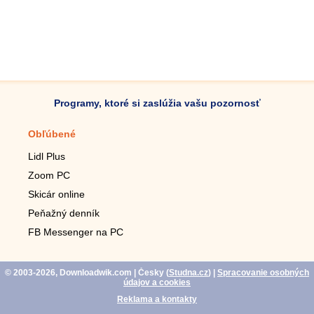
Programy, ktoré si zaslúžia vašu pozornosť
Obľúbené
Mobilné aplikácie
Lidl Plus
Krokomer do mobilu
Zoom PC
Lupa do mobilu
Skicár online
Diaľkový TV ovládač
Peňažný denník
Živé tapety do mobilu
FB Messenger na PC
Mariáš do mobilu
© 2003-2026, Downloadwik.com
| Česky (
Studna.cz
)
|
Spracovanie osobných
údajov a cookies
Reklama a kontakty