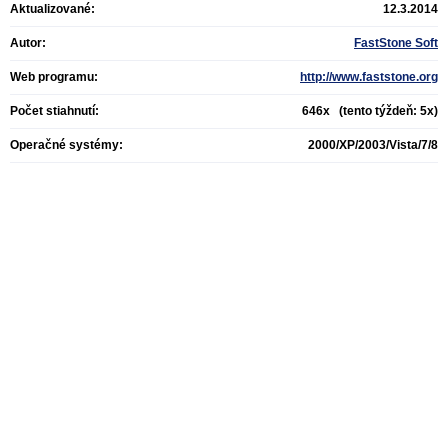
Aktualizované:
12.3.2014
Autor:
FastStone Soft
Web programu:
http://www.faststone.org
Počet stiahnutí:
646x (tento týždeň: 5x)
Operačné systémy:
2000/XP/2003/Vista/7/8