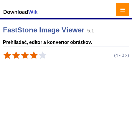
≡
FastStone Image Viewer
5.1
Prehliadač, editor a konvertor obrázkov.
(
4
-
0
x)