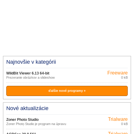
Najnovšie v kategórii
Freeware
WildBit Viewer 6.13 64-bit
Prezeranie obrázkov a slideshow
0 kB
ďalšie nové programy »
Nové aktualizácie
Trialware
Zoner Photo Studio
Zoner Photo Studio je program na úpravu
0 kB
fotiek a obrázkov vhodný pre
začiatočníkov ale aj pokročilejších
Trialware
a náročnejších užívateľov od českej