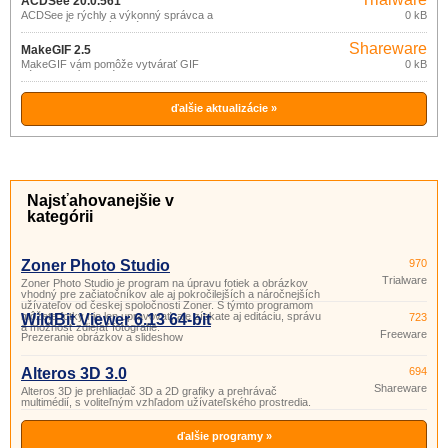
ACDSee 20.0.561
spoločnosti Zoner. S týmto programom
ACDSee je rýchly a výkonný správca a
0 kB
môžete fotky nie len upravovať, ale
prehliadač grafických súborov.
získate aj editáciu, správu a možnosť
zdieľať fotografie.
Shareware
MakeGIF 2.5
MakeGIF vám pomôže vytvárať GIF
0 kB
súbory z príkazového riadka v
dávkovom režime zo snímok formátu
BMP, JPEG (JPG), GIF, ICO, PSD,
PNG, TGA, PCX, WMF, EMF.
ďalšie aktualizácie »
Najsťahovanejšie v
kategórii
Zoner Photo Studio
970
Trialware
Zoner Photo Studio je program na úpravu fotiek a obrázkov
vhodný pre začiatočníkov ale aj pokročilejších a náročnejších
užívateľov od českej spoločnosti Zoner. S týmto programom
môžete fotky nie len upravovať, ale získate aj editáciu, správu
WildBit Viewer 6.13 64-bit
723
a možnosť zdieľať fotografie.
Freeware
Prezeranie obrázkov a slideshow
Alteros 3D 3.0
694
Shareware
Alteros 3D je prehliadač 3D a 2D grafiky a prehrávač
multimédií, s voliteľným vzhľadom užívateľského prostredia.
ďalšie programy »