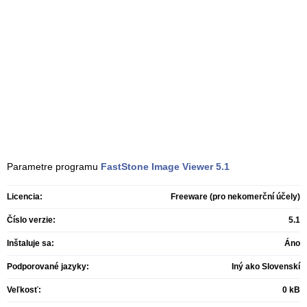
Parametre programu
FastStone Image Viewer
5.1
Licencia:
Freeware (pro nekomerční účely)
Číslo verzie:
5.1
Inštaluje sa:
Áno
Podporované jazyky:
Iný ako Slovenskí
Veľkosť:
0 kB