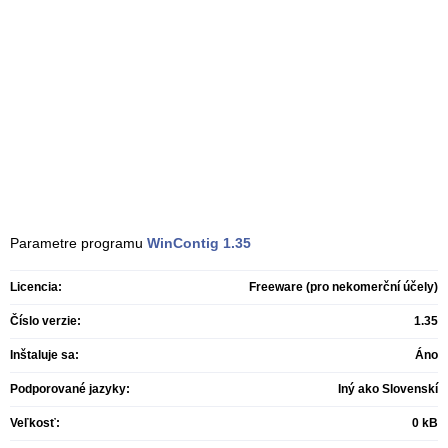
Parametre programu
WinContig
1.35
Licencia:
Freeware (pro nekomerční účely)
Číslo verzie:
1.35
Inštaluje sa:
Áno
Podporované jazyky:
Iný ako Slovenskí
Veľkosť:
0 kB