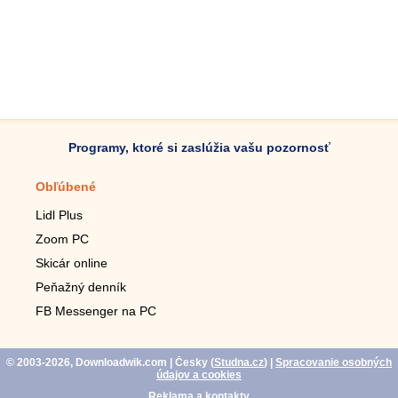
Programy, ktoré si zaslúžia vašu pozornosť
Obľúbené
Mobilné aplikácie
Lidl Plus
Krokomer do mobilu
Zoom PC
Lupa do mobilu
Skicár online
Diaľkový TV ovládač
Peňažný denník
Živé tapety do mobilu
FB Messenger na PC
Mariáš do mobilu
© 2003-2026, Downloadwik.com
| Česky (
Studna.cz
)
|
Spracovanie osobných
údajov a cookies
Reklama a kontakty