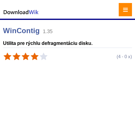
≡
WinContig
1.35
Utilita pre rýchlu defragmentáciu disku.
(
4
-
0
x)