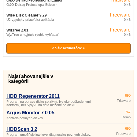
O&O Defrag Professional Edition
O&O Defrag Professional Edition -
0 kB
23.0.3080
Nástroj na defragmentáciu desktopov
pre Windows! O&O Defrag Professional
Freeware
Edition pre pracovné stanice s Windows,
Wise Disk Cleaner 9.29
vám umožní dosiahnutie a udržanie
Užívateľsky priateľská aplikácia
0 kB
najvyššieho stupňa výkonu vášho
umožňujúca na disku vyhľadať a
systému.
odstrániť rôzne dočasné a nepotrebné
Freeware
súbory zaberajúce miesto a spomaľujúce
WizTree 2.01
chod vášho počítača.
WizTree umožňuje rýchlo vyhľadať
0 kB
súbory a priečinky zaberajúce najviac
miesta na disku.
ďalšie aktualizácie »
Najsťahovanejšie v
kategórii
HDD Regenerator 2011
890
Trialware
Program na opravu disku so zlými, fyzicky poškodenými
sektormi, bez vplyvu na dáta uložené na disku.
Argus Monitor 7.0.05
767
Demo
Kontrola pevných diskov
HDDScan 3.2
690
Freeware
Program umožňuje low-level diagnostiku pevných diskov.