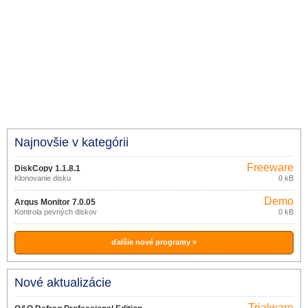
Najnovšie v kategórii
Freeware
DiskCopy 1.1.8.1
Klonovanie disku
0 kB
Demo
Argus Monitor 7.0.05
Kontrola pevných diskov
0 kB
ďalšie nové programy »
Nové aktualizácie
Trialware