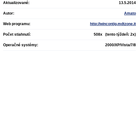
Aktualizované:
13.5.2014
Autor:
Amato
Web programu:
http://wincontig.mdtzone.it
Počet stiahnutí:
508x (tento týždeň: 2x)
Operačné systémy:
2000/XP/Vista/7/8