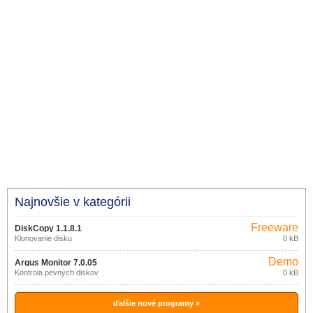
Najnovšie v kategórii
Freeware
DiskCopy 1.1.8.1
Klonovanie disku
0 kB
Demo
Argus Monitor 7.0.05
Kontrola pevných diskov
0 kB
ďalšie nové programy »