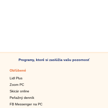
Programy, ktoré si zaslúžia vašu pozornosť
Obľúbené
Mobilné aplikácie
Lidl Plus
Krokomer do mobilu
Zoom PC
Lupa do mobilu
Skicár online
Diaľkový TV ovládač
Peňažný denník
Živé tapety do mobilu
FB Messenger na PC
Mariáš do mobilu