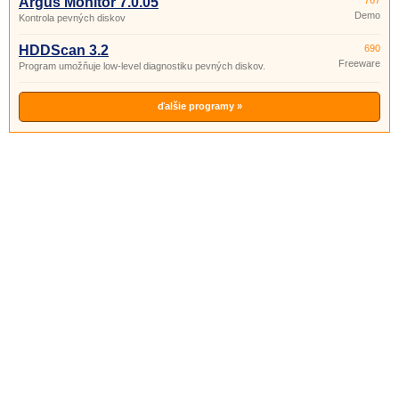
Argus Monitor 7.0.05
767
Demo
Kontrola pevných diskov
HDDScan 3.2
690
Freeware
Program umožňuje low-level diagnostiku pevných diskov.
ďalšie programy »