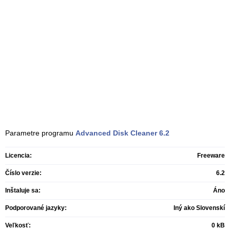
Parametre programu
Advanced Disk Cleaner
6.2
Licencia:
Freeware
Číslo verzie:
6.2
Inštaluje sa:
Áno
Podporované jazyky:
Iný ako Slovenskí
Veľkosť:
0 kB