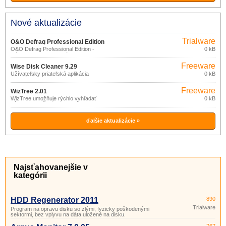
Nové aktualizácie
Trialware
O&O Defrag Professional Edition
O&O Defrag Professional Edition -
0 kB
23.0.3080
Nástroj na defragmentáciu desktopov
pre Windows! O&O Defrag Professional
Freeware
Edition pre pracovné stanice s Windows,
Wise Disk Cleaner 9.29
vám umožní dosiahnutie a udržanie
Užívateľsky priateľská aplikácia
0 kB
najvyššieho stupňa výkonu vášho
umožňujúca na disku vyhľadať a
systému.
odstrániť rôzne dočasné a nepotrebné
Freeware
súbory zaberajúce miesto a spomaľujúce
WizTree 2.01
chod vášho počítača.
WizTree umožňuje rýchlo vyhľadať
0 kB
súbory a priečinky zaberajúce najviac
miesta na disku.
ďalšie aktualizácie »
Najsťahovanejšie v
kategórii
HDD Regenerator 2011
890
Trialware
Program na opravu disku so zlými, fyzicky poškodenými
sektormi, bez vplyvu na dáta uložené na disku.