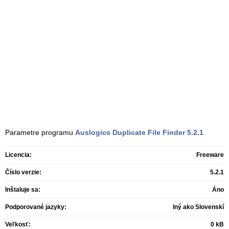
Parametre programu
Auslogics Duplicate File Finder
5.2.1
Licencia:
Freeware
Číslo verzie:
5.2.1
Inštaluje sa:
Áno
Podporované jazyky:
Iný ako Slovenskí
Veľkosť:
0 kB