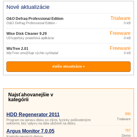
Nové aktualizácie
Trialware
O&O Defrag Professional Edition
O&O Defrag Professional Edition -
0 kB
23.0.3080
Nástroj na defragmentáciu desktopov
pre Windows! O&O Defrag Professional
Freeware
Edition pre pracovné stanice s Windows,
Wise Disk Cleaner 9.29
vám umožní dosiahnutie a udržanie
Užívateľsky priateľská aplikácia
0 kB
najvyššieho stupňa výkonu vášho
umožňujúca na disku vyhľadať a
systému.
odstrániť rôzne dočasné a nepotrebné
Freeware
súbory zaberajúce miesto a spomaľujúce
WizTree 2.01
chod vášho počítača.
WizTree umožňuje rýchlo vyhľadať
0 kB
súbory a priečinky zaberajúce najviac
miesta na disku.
ďalšie aktualizácie »
Najsťahovanejšie v
kategórii
HDD Regenerator 2011
890
Trialware
Program na opravu disku so zlými, fyzicky poškodenými
sektormi, bez vplyvu na dáta uložené na disku.
Argus Monitor 7.0.05
767
Demo
Kontrola pevných diskov