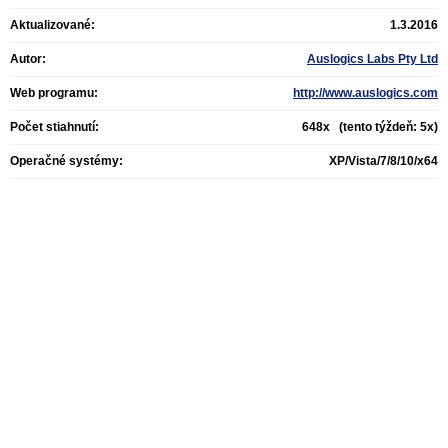
Aktualizované:
1.3.2016
Autor:
Auslogics Labs Pty Ltd
Web programu:
http://www.auslogics.com
Počet stiahnutí:
648x (tento týždeň: 5x)
Operačné systémy:
XP/Vista/7/8/10/x64