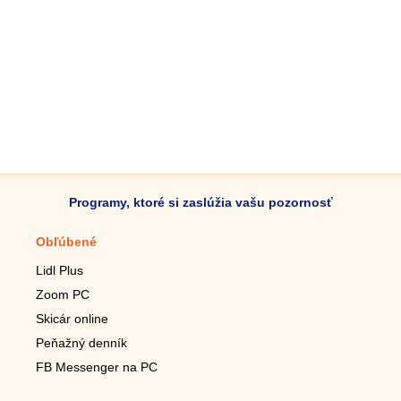
Programy, ktoré si zaslúžia vašu pozornosť
Obľúbené
Mobilné aplikácie
Lidl Plus
Krokomer do mobilu
Zoom PC
Lupa do mobilu
Skicár online
Diaľkový TV ovládač
Peňažný denník
Živé tapety do mobilu
FB Messenger na PC
Mariáš do mobilu