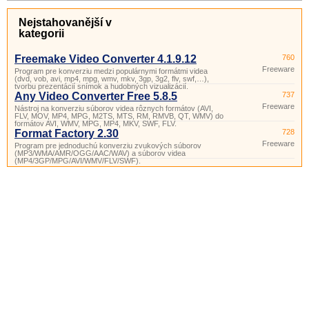
Nejstahovanější v
kategorii
Freemake Video Converter 4.1.9.12
760
Freeware
Program pre konverziu medzi populárnymi formátmi videa
(dvd, vob, avi, mp4, mpg, wmv, mkv, 3gp, 3g2, flv, swf,…),
tvorbu prezentácií snímok a hudobných vizualizácií.
Any Video Converter Free 5.8.5
737
Freeware
Nástroj na konverziu súborov videa rôznych formátov (AVI,
FLV, MOV, MP4, MPG, M2TS, MTS, RM, RMVB, QT, WMV) do
formátov AVI, WMV, MPG, MP4, MKV, SWF, FLV.
Format Factory 2.30
728
Freeware
Program pre jednoduchú konverziu zvukových súborov
(MP3/WMA/AMR/OGG/AAC/WAV) a súborov videa
(MP4/3GP/MPG/AVI/WMV/FLV/SWF).