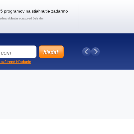
35
programov na stiahnutie zadarmo
edná aktualizácia pred 592 dni
ozšírené hľadanie