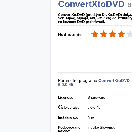
ConvertXtoDVD
6
ConvertXtoDVD (predtým DivXtoDVD) dokáže 
Vob, Mpeg, Mpeg4, avi, wmv, dv) do štruktú
na bežnom DVD prehrávači.
Hodnotenie
Parametre programu
ConvertXtoDVD
6.0.0.45
Licencia:
Shareware
Číslo verzie:
6.0.0.45
Inštaluje sa:
Áno
Podporované
Iný ako Slovenskí
jazyky: