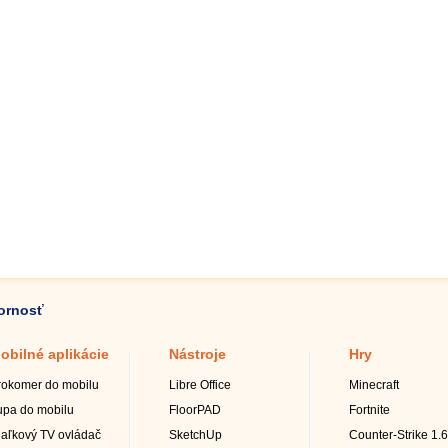
zornosť
obilné aplikácie
Nástroje
Hry
rokomer do mobilu
Libre Office
Minecraft
upa do mobilu
FloorPAD
Fortnite
iaľkový TV ovládač
SketchUp
Counter-Strike 1.6