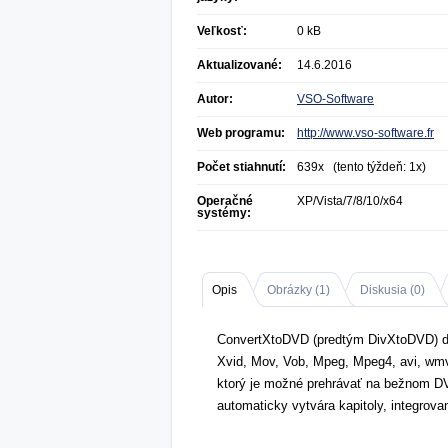
Veľkosť:
0 kB
Aktualizované:
14.6.2016
Autor:
VSO-Software
Web programu:
http://www.vso-software.fr
Počet stiahnutí:
639x (tento týždeň: 1x)
Operačné
XP/Vista/7/8/10/x64
systémy:
Opis
Obrázky (
1
)
Diskusia (
0
)
ConvertXtoDVD (predtým DivXtoDVD) do
Xvid, Mov, Vob, Mpeg, Mpeg4, avi, wmv,
ktorý je možné prehrávať na bežnom DV
automaticky vytvára kapitoly, integrova