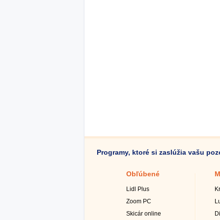
Programy, ktoré si zaslúžia vašu po
Obľúbené
M
Lidl Plus
K
Zoom PC
L
Skicár online
D