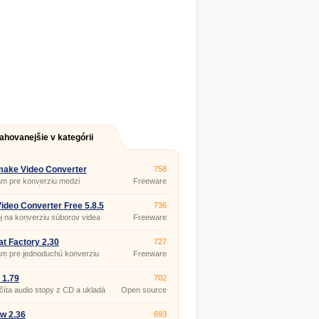
ahovanejšie v kategórii
make Video Converter
758
.12
m pre konverziu medzi
Freeware
rnymi formátmi videa (dvd,
vi, mp4, mpg, wmv, mkv, 3gp,
lv, swf,…), tvorbu prezentácií
ideo Converter Free 5.8.5
736
 a hudobných vizualizácií.
j na konverziu súborov videa
Freeware
h formátov (AVI, FLV, MOV,
MPG, M2TS, MTS, RM, RMVB,
MV) do formátov AVI, WMV,
t Factory 2.30
727
MP4, MKV, SWF, FLV.
am pre jednoduchú konverziu
Freeware
vých súborov
/WMA/AMR/OGG/AAC/WAV) a
v videa
 1.79
702
3GP/MPG/AVI/WMV/FLV/SWF).
íta audio stopy z CD a ukladá
Open source
 disk vo formátoch WAV, MP2,
(gpl)
LAME, OGG Vorbis.
w 2.36
693