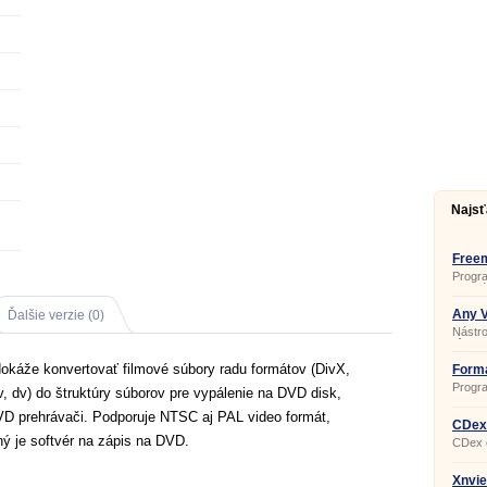
Najsť
Free
4.1.9
Progra
populá
vob, a
3g2, f
Any V
Ďalšie verzie (0)
snímok
Nástro
rôznyc
MP4, 
káže konvertovať filmové súbory radu formátov (DivX,
QT, W
Forma
MPG, 
Progr
 dv) do štruktúry súborov pre vypálenie na DVD disk,
zvuko
(MP3
D prehrávači. Podporuje NTSC aj PAL video formát,
súboro
CDex
(MP4/
ný je softvér na zápis na DVD.
CDex č
ich na
MP3, 
Xnvie