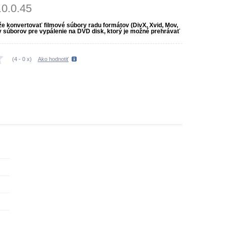
.0.0.45
konvertovať filmové súbory radu formátov (DivX, Xvid, Mov,
ry súborov pre vypálenie na DVD disk, ktorý je možné prehrávať
(
4
-
0
x)
Ako hodnotiť