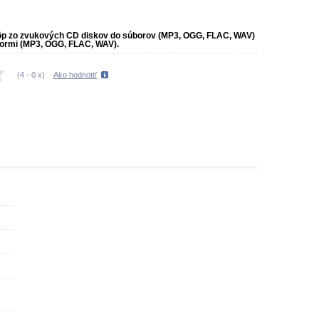
ôp zo zvukových CD diskov do súborov (MP3, OGG, FLAC, WAV)
ormi (MP3, OGG, FLAC, WAV).
(
4
-
0
x)
Ako hodnotiť