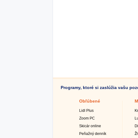
Programy, ktoré si zaslúžia vašu po
Obľúbené
M
Lidl Plus
K
Zoom PC
L
Skicár online
D
Peňažný denník
Ž