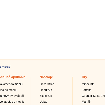
zornosť
obilné aplikácie
Nástroje
Hry
rokomer do mobilu
Libre Office
Minecraft
upa do mobilu
FloorPAD
Fortnite
iaľkový TV ovládač
SketchUp
Counter-Strike 1.6
ivé tapety do mobilu
Uplay
Mariáš