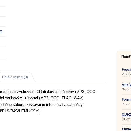
om
Najsť
Free
4.1.9
Progra
Ďalšie verzie (0)
populá
vob, a
3g2, f
Any V
snímok
Nástro
ie stôp zo zvukových CD diskov do súborov (MP3, OGG,
rôznyc
MP4, 
dzi zvukovými súbormi (MP3, OGG, FLAC, WAV).
QT, W
Forma
MPG, 
jedného súboru, získavanie informácií z databázy
Progr
zvuko
(M3U/PLS/B4S/HTML/CSV).
(MP3
súboro
CDex
(MP4/
CDex č
ich na
MP3, 
Xnvie