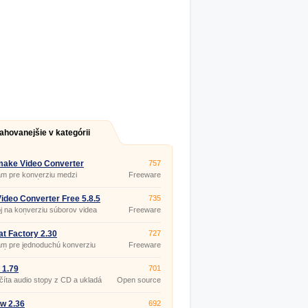
ahovanejšie v kategórii
make Video Converter
757
.12
m pre konverziu medzi
Freeware
rnymi formátmi videa (dvd,
vi, mp4, mpg, wmv, mkv, 3gp,
lv, swf,…), tvorbu prezentácií
ideo Converter Free 5.8.5
735
 a hudobných vizualizácií.
j na konverziu súborov videa
Freeware
h formátov (AVI, FLV, MOV,
MPG, M2TS, MTS, RM, RMVB,
MV) do formátov AVI, WMV,
t Factory 2.30
727
MP4, MKV, SWF, FLV.
am pre jednoduchú konverziu
Freeware
vých súborov
/WMA/AMR/OGG/AAC/WAV) a
v videa
 1.79
701
3GP/MPG/AVI/WMV/FLV/SWF).
íta audio stopy z CD a ukladá
Open source
 disk vo formátoch WAV, MP2,
(gpl)
LAME, OGG Vorbis.
w 2.36
692