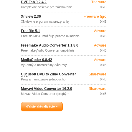
DVDFab 9.2.4.2
Trialware
swf,…), tvorbu prezentácií snímok a
hudobných vizualizácií.
Komplexné riešenie pre zálohovanie,
0 kB
konverziu a napaľovanie DVD a Blu-ray
filmov.
Xnview 2.36
Freeware (pro
nekomerční
XNview je program na prezeranie,
0 kB
účely)
konverziu a úpravu grafických súborov.
FreeRip 5.1
Adware
FreeRip MP3 umožňuje priame ukladanie
0 kB
stôp zo zvukových CD diskov do
súborov (MP3, OGG, FLAC, WAV) a
Freemake Audio Converter 1.1.8.0
Adware
vzájomnú konverziu medzi zvukovými
súbormi (MP3, OGG, FLAC, WAV).
Freemake Audio Converter umožňuje
0 kB
jednoduchú konverziu zvukových
súborov do formátov MP3, WMA, WAV,
MediaCoder 0.8.42
Adware
FLAC, AAC, M4A (iPod, iPhone, iPad
etc.).
Výkonný a univerzálny dávkový
0 kB
konvertor multimediálnych súborov,
podporujúci rad formátov zvukových aj
Cucusoft DVD to Zune Converter
Shareware
video súborov.
8.13
Program umožňuje jednoducho
0 kB
vykonávať konverziu vašich DVD filmov
a videa do súborov formátu Zune, ktoré
Movavi Video Converter 16.2.0
Shareware
je možné prehrávať na prenosných
prehrávačoch.
Movavi Video Converter (predtým
0 kB
ConvertMovie) je výkonný nástroj pre
jednoduchú konverziu súborov videa a
zvukových súborov rôznych formátov
ďalšie aktualizácie »
(AVI, MP4, WMV, ASF, 3GP, 3GP2, MOV,
DVD, VOB, IFO, MPEG 1,2,4, VCD,
SVCD, H.