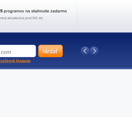
35
programov na stiahnutie zadarmo
edná aktualizácia pred 591 dni
ozšírené hľadanie