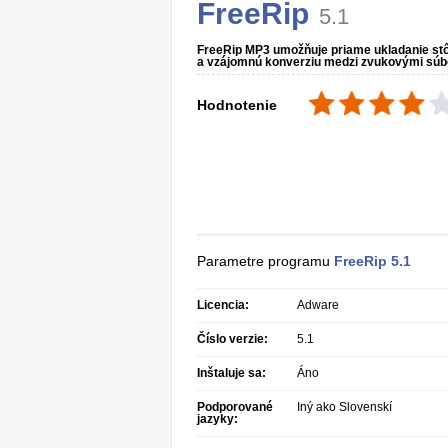
FreeRip
5.1
FreeRip MP3 umožňuje priame ukladanie st
a vzájomnú konverziu medzi zvukovými súb
Hodnotenie
Parametre programu
FreeRip
5.1
Licencia:
Adware
Číslo verzie:
5.1
Inštaluje sa:
Áno
Podporované
Iný ako Slovenskí
jazyky: