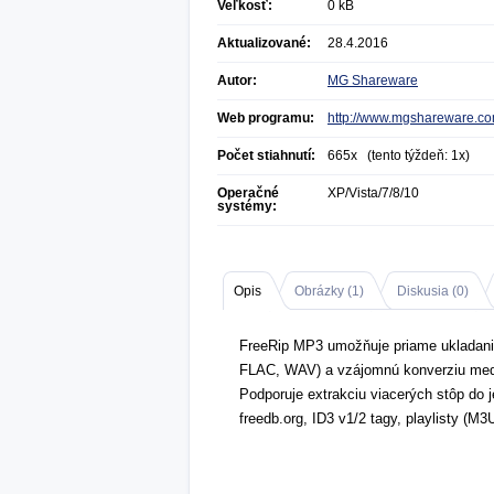
Veľkosť:
0 kB
Aktualizované:
28.4.2016
Autor:
MG Shareware
Web programu:
http://www.mgshareware.c
Počet stiahnutí:
665x (tento týždeň: 1x)
Operačné
XP/Vista/7/8/10
systémy:
Opis
Obrázky (
1
)
Diskusia (
0
)
FreeRip MP3 umožňuje priame ukladan
FLAC, WAV) a vzájomnú konverziu me
Podporuje extrakciu viacerých stôp do 
freedb.org, ID3 v1/2 tagy, playlisty 