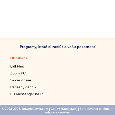
Programy, ktoré si zaslúžia vašu pozornosť
Obľúbené
Mobilné aplikácie
Lidl Plus
Krokomer do mobilu
Zoom PC
Lupa do mobilu
Skicár online
Diaľkový TV ovládač
Peňažný denník
Živé tapety do mobilu
FB Messenger na PC
Mariáš do mobilu
© 2003-2026, Downloadwik.com
| Česky (
Studna.cz
)
|
Spracovanie osobných
údajov a cookies