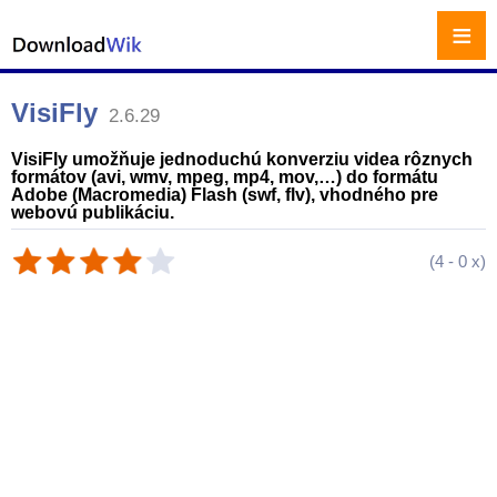
≡
VisiFly
2.6.29
VisiFly umožňuje jednoduchú konverziu videa rôznych
formátov (avi, wmv, mpeg, mp4, mov,…) do formátu
Adobe (Macromedia) Flash (swf, flv), vhodného pre
webovú publikáciu.
(
4
-
0
x)