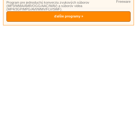
Freeware
Program pre jednoduchú konverziu zvukových súborov
(MP3/WMA/AMR/OGG/AAC/WAV) a súborov videa
(MP4/3GP/MPG/AVI/WMV/FLV/SWF).
ďalšie programy »