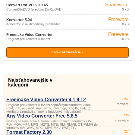
Shareware
ConvertXtoDVD 6.0.0.45
ConvertXtoDVD (predtým DivXtoDVD)
0 kB
dokáže konvertovať filmové súbory radu
formátov (DivX, Xvid, Mov, Vob, Mpeg,
Freeware
Mpeg4, avi, wmv, dv) do štruktúry
Konvertor 5.04
súborov pre vypálenie na DVD disk,
Konvertor je multimediálny prehliadač,
0 kB
ktorý je možné prehrávať na bežnom
správca súborov a konvertor pre prevod
DVD prehrávači.
zvukových, textových, grafických a
Freeware
video súborov medzi rôznymi formátmi.
Freemake Video Converter
Program pre konverziu medzi
0 kB
4.1.9.12
populárnymi formátmi videa (dvd, vob,
avi, mp4, mpg, wmv, mkv, 3gp, 3g2, flv,
swf,…), tvorbu prezentácií snímok a
hudobných vizualizácií.
ďalšie aktualizácie »
Najsťahovanejšie v
kategórii
Freemake Video Converter 4.1.9.12
757
Freeware
Program pre konverziu medzi populárnymi formátmi videa
(dvd, vob, avi, mp4, mpg, wmv, mkv, 3gp, 3g2, flv, swf,…),
tvorbu prezentácií snímok a hudobných vizualizácií.
Any Video Converter Free 5.8.5
736
Freeware
Nástroj na konverziu súborov videa rôznych formátov (AVI,
FLV, MOV, MP4, MPG, M2TS, MTS, RM, RMVB, QT, WMV) do
formátov AVI, WMV, MPG, MP4, MKV, SWF, FLV.
Format Factory 2.30
727