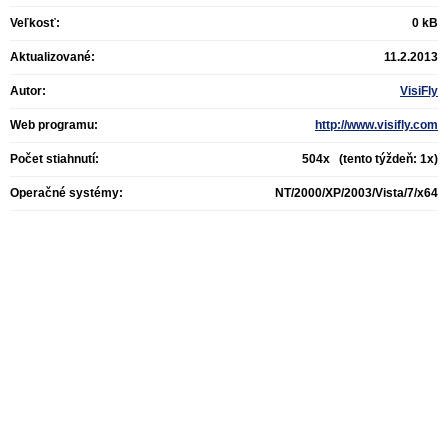
Veľkosť:
0 kB
Aktualizované:
11.2.2013
Autor:
VisiFly
Web programu:
http://www.visifly.com
Počet stiahnutí:
504x (tento týždeň: 1x)
Operačné systémy:
NT/2000/XP/2003/Vista/7/x64