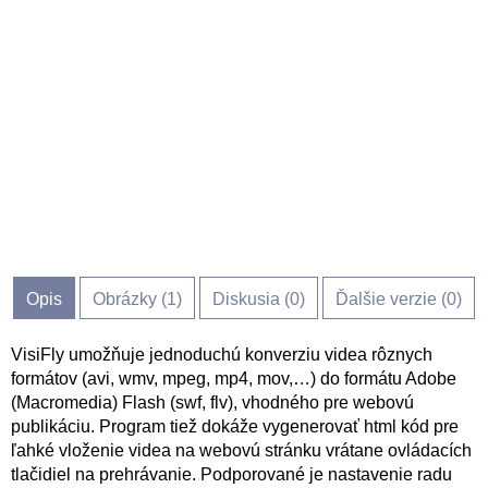
Opis
Obrázky (
1
)
Diskusia (
0
)
Ďalšie verzie (0)
VisiFly umožňuje jednoduchú konverziu videa rôznych
formátov (avi, wmv, mpeg, mp4, mov,…) do formátu Adobe
(Macromedia) Flash (swf, flv), vhodného pre webovú
publikáciu. Program tiež dokáže vygenerovať html kód pre
ľahké vloženie videa na webovú stránku vrátane ovládacích
tlačidiel na prehrávanie. Podporované je nastavenie radu