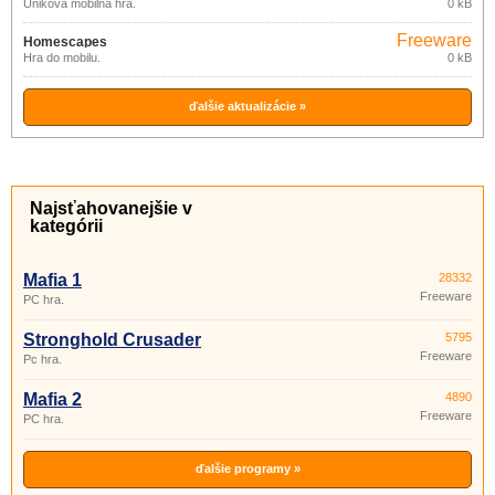
Úniková mobilná hra.
0 kB
Freeware
Homescapes
Hra do mobilu.
0 kB
ďalšie aktualizácie »
Najsťahovanejšie v
kategórii
Mafia 1
28332
Freeware
PC hra.
Stronghold Crusader
5795
Freeware
Pc hra.
Mafia 2
4890
Freeware
PC hra.
ďalšie programy »