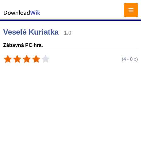
≡
Veselé Kuriatka
1.0
Zábavná PC hra.
(
4
-
0
x)