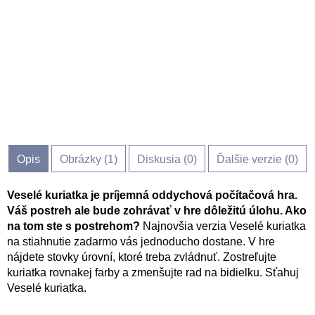
Opis
Obrázky (
1
)
Diskusia (
0
)
Ďalšie verzie (0)
Veselé kuriatka je príjemná oddychová počítačová hra.
Váš postreh ale bude zohrávať v hre dôležitú úlohu. Ako
na tom ste s postrehom?
Najnovšia verzia Veselé kuriatka
na stiahnutie zadarmo vás jednoducho dostane. V hre
nájdete stovky úrovní, ktoré treba zvládnuť. Zostreľujte
kuriatka rovnakej farby a zmenšujte rad na bidielku. Sťahuj
Veselé kuriatka.