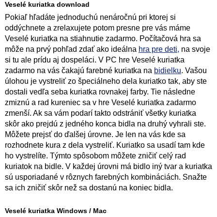
Veselé kuriatka download
Pokiaľ hľadáte jednoduchú nenáročnú pri ktorej si
oddýchnete a zrelaxujete potom presne pre vás máme
Veselé kuriatka na stiahnutie zadarmo. Počítačová hra sa
môže na prvý pohľad zdať ako ideálna
hra pre deti,
na svoje
si tu ale prídu aj dospeláci. V PC hre Veselé kuriatka
zadarmo na vás čakajú farebné kuriatka na
bidielku
. Vašou
úlohou je vystreliť zo špeciálneho dela kuriatko tak, aby ste
dostali vedľa seba kuriatka rovnakej farby. Tie následne
zmiznú a rad kureniec sa v hre Veselé kuriatka zadarmo
zmenší. Ak sa vám podarí takto odstrániť všetky kuriatka
skôr ako prejdú z jedného konca bidla na druhý vyhrali ste.
Môžete prejsť do ďalšej úrovne. Je len na vás kde sa
rozhodnete kura z dela vystreliť. Kuriatko sa usadí tam kde
ho vystrelíte. Týmto spôsobom môžete zničiť celý rad
kuriatok na bidle. V každej úrovni má bidlo iný tvar a kuriatka
sú usporiadané v rôznych farebných kombináciách. Snažte
sa ich zničiť skôr než sa dostanú na koniec bidla.
Veselé kuriatka Windows / Mac