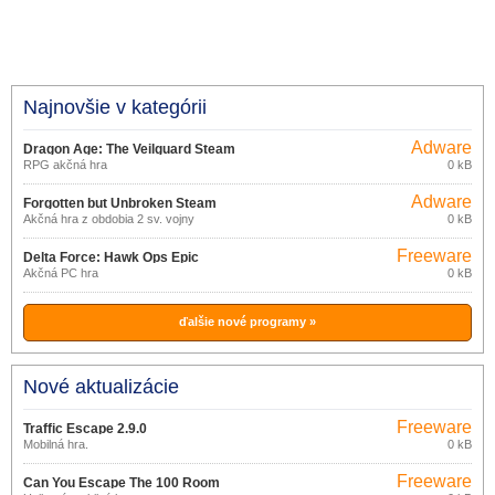
Najnovšie v kategórii
Adware
Dragon Age: The Veilguard Steam
RPG akčná hra
0 kB
Adware
Forgotten but Unbroken Steam
Akčná hra z obdobia 2 sv. vojny
0 kB
Freeware
Delta Force: Hawk Ops Epic
Akčná PC hra
0 kB
Games Store
ďalšie nové programy »
Nové aktualizácie
Freeware
Traffic Escape 2.9.0
Mobilná hra.
0 kB
Freeware
Can You Escape The 100 Room