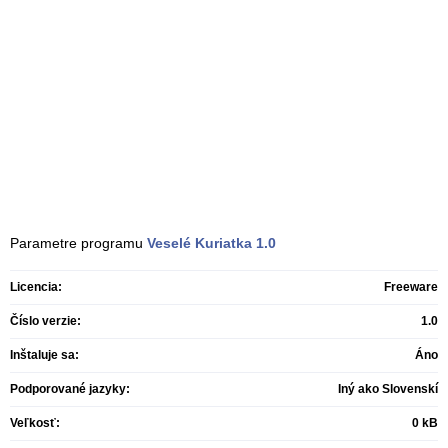
Parametre programu
Veselé Kuriatka
1.0
Licencia:
Freeware
Číslo verzie:
1.0
Inštaluje sa:
Áno
Podporované jazyky:
Iný ako Slovenskí
Veľkosť:
0 kB