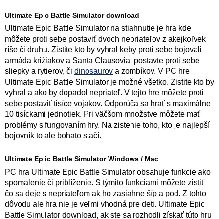
Ultimate Epic Battle Simulator download
Ultimate Epic Battle Simulator na stiahnutie je hra kde
môžete proti sebe postaviť dvoch nepriateľov z akejkoľvek
ríše či druhu. Zistite kto by vyhral keby proti sebe bojovali
armáda križiakov a Santa Clausovia, postavte proti sebe
sliepky a rytierov, či
dinosaurov
a zombíkov. V PC hre
Ultimate Epic Battle Simulator je možné všetko. Zistite kto by
vyhral a ako by dopadol nepriateľ. V tejto hre môžete proti
sebe postaviť tisíce vojakov. Odporúča sa hrať s maximálne
10 tisíckami jednotiek. Pri väčšom množstve môžete mať
problémy s fungovaním hry. Na zistenie toho, kto je najlepší
bojovník to ale bohato stačí.
Ultimate Epiic Battle Simulator Windows / Mac
PC hra Ultimate Epic Battle Simulator obsahuje funkcie ako
spomalenie či priblíženie. S týmito funkciami môžete zistiť
čo sa deje s nepriateľom ak ho zasiahne šíp a pod. Z tohto
dôvodu ale hra nie je veľmi vhodná pre deti. Ultimate Epic
Battle Simulator download, ak ste sa rozhodli získať túto hru