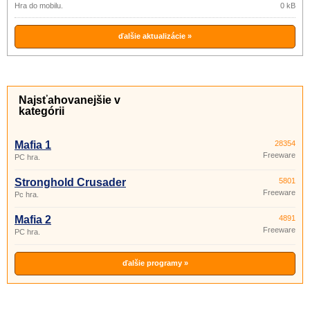
Hra do mobilu.
0 kB
ďalšie aktualizácie »
Najsťahovanejšie v
kategórii
Mafia 1
28354
Freeware
PC hra.
Stronghold Crusader
5801
Freeware
Pc hra.
Mafia 2
4891
Freeware
PC hra.
ďalšie programy »