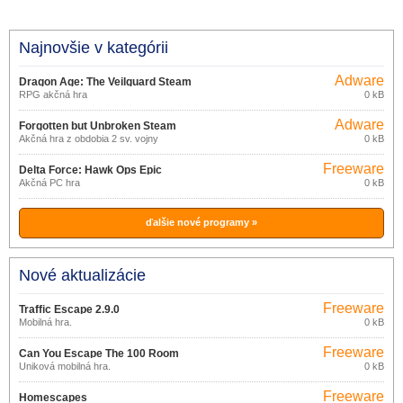
Najnovšie v kategórii
Adware
Dragon Age: The Veilguard Steam
RPG akčná hra
0 kB
Adware
Forgotten but Unbroken Steam
Akčná hra z obdobia 2 sv. vojny
0 kB
Freeware
Delta Force: Hawk Ops Epic
Akčná PC hra
0 kB
Games Store
ďalšie nové programy »
Nové aktualizácie
Freeware
Traffic Escape 2.9.0
Mobilná hra.
0 kB
Freeware
Can You Escape The 100 Room
Úniková mobilná hra.
0 kB
Freeware
Homescapes