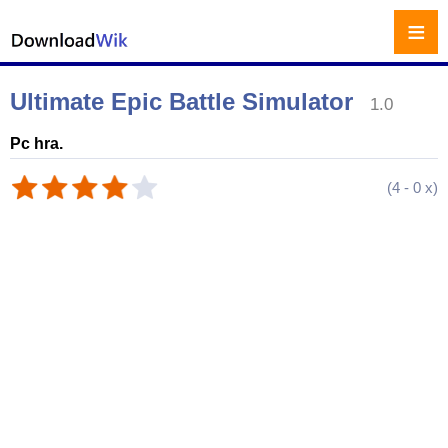
≡
Ultimate Epic Battle Simulator
1.0
Pc hra.
(
4
-
0
x)