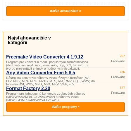
populárnymi formátmi videa (dvd, vob,
avi, mp4, mpg, wmv, mkv, 3gp, 3g2, flv,
swf,…), tvorbu prezentácií snímok a
hudobných vizualizácií.
ďalšie aktualizácie »
Najsťahovanejšie v
kategórii
Freemake Video Converter 4.1.9.12
757
Freeware
Program pre konverziu medzi populárnymi formátmi videa
(dvd, vob, avi, mp4, mpg, wmv, mkv, 3gp, 3g2, flv, swf,…),
tvorbu prezentácií snímok a hudobných vizualizácií.
Any Video Converter Free 5.8.5
736
Freeware
Nástroj na konverziu súborov videa rôznych formátov (AVI,
FLV, MOV, MP4, MPG, M2TS, MTS, RM, RMVB, QT, WMV) do
formátov AVI, WMV, MPG, MP4, MKV, SWF, FLV.
Format Factory 2.30
727
Freeware
Program pre jednoduchú konverziu zvukových súborov
(MP3/WMA/AMR/OGG/AAC/WAV) a súborov videa
(MP4/3GP/MPG/AVI/WMV/FLV/SWF).
ďalšie programy »