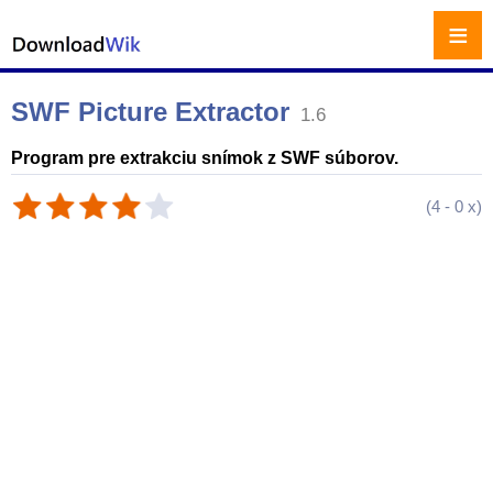
≡
SWF Picture Extractor
1.6
Program pre extrakciu snímok z SWF súborov.
(
4
-
0
x)