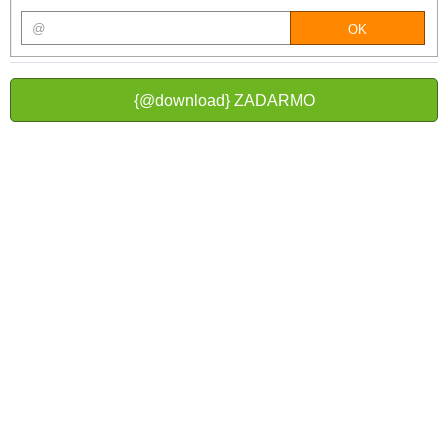
{@download} ZADARMO