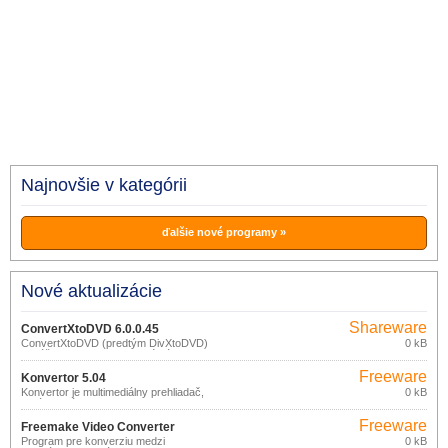
Najnovšie v kategórii
ďalšie nové programy »
Nové aktualizácie
Shareware
ConvertXtoDVD 6.0.0.45
ConvertXtoDVD (predtým DivXtoDVD)
0 kB
dokáže konvertovať filmové súbory radu
formátov (DivX, Xvid, Mov, Vob, Mpeg,
Freeware
Mpeg4, avi, wmv, dv) do štruktúry
Konvertor 5.04
súborov pre vypálenie na DVD disk,
Konvertor je multimediálny prehliadač,
0 kB
ktorý je možné prehrávať na bežnom
správca súborov a konvertor pre prevod
DVD prehrávači.
zvukových, textových, grafických a
Freeware
video súborov medzi rôznymi formátmi.
Freemake Video Converter
Program pre konverziu medzi
0 kB
4.1.9.12