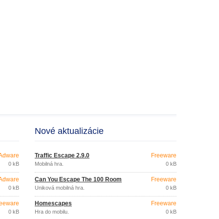
Nové aktualizácie
Adware
Traffic Escape 2.9.0
Freeware
0 kB
Mobilná hra.
0 kB
Adware
Can You Escape The 100 Room
Freeware
0 kB
Úniková mobilná hra.
0 kB
eeware
Homescapes
Freeware
0 kB
Hra do mobilu.
0 kB