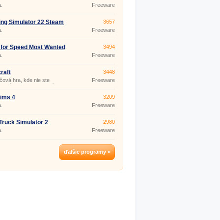
.
Freeware
ng Simulator 22 Steam
3657
.
Freeware
for Speed Most Wanted
3494
.
Freeware
raft
3448
čová hra, kde nie ste
Freeware
zení pohybom, konaním a ani
 má názov Minecraft. Od
 počiatku sa hra neustále
ims 4
3209
 a nemá koniec, vždy v nej
.
Freeware
 pokračovať. Túto hru
 hrať single, alebo si zahrajte
s priateľmi - Minecraft
Truck Simulator 2
2980
ayer. O popularite tejto hry
 aj fak
.
Freeware
ďalšie programy »