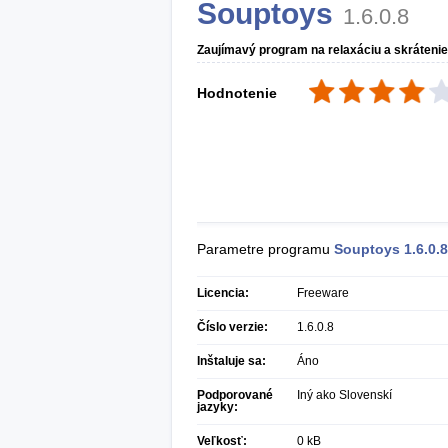
Souptoys
1.6.0.8
Zaujímavý program na relaxáciu a skráteni
Hodnotenie
Parametre programu
Souptoys
1.6.0.8
Licencia:
Freeware
Číslo verzie:
1.6.0.8
Inštaluje sa:
Áno
Podporované
Iný ako Slovenskí
jazyky:
Veľkosť:
0 kB