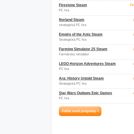
Firestone Steam
Fr
PC hra
Norland Steam
strategická PC hra
Empire of the Ants Steam
Strategická PC hra
Farming Simulator 25 Steam
Farmársky simulátor
LEGO Horizon Adventures Steam
PC hra
Ara: History Untold Steam
Strategická PC hra
Star Wars Outlaws Epic Games
Store
PC hra
ďalšie nové programy »