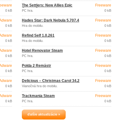
eeware
The Settlers: New Allies Epic
Freeware
Games Store
0 kB
PC hra.
0 kB
Adware
Hades Star: Dark Nebula 5.707.4
Freeware
0 kB
Hra do mobilu.
0 kB
Adware
Refind Self 1.0.261
Freeware
0 kB
Hra do mobilu.
0 kB
Adware
Hotel Renovator Steam
Freeware
0 kB
PC hra.
0 kB
Adware
Polda 2 Remástr
Freeware
0 kB
PC hra.
0 kB
Adware
Delicious – Christmas Carol 34.2
Freeware
0 kB
Vianočná hra do mobilu.
0 kB
Adware
Trackmania Steam
Freeware
0 kB
PC hra.
0 kB
ďalšie aktualizácie »