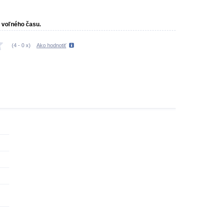
e voľného času.
(
4
-
0
x)
Ako hodnotiť