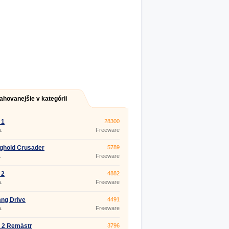
ahovanejšie v kategórii
 1
28300
.
Freeware
ghold Crusader
5789
.
Freeware
 2
4882
.
Freeware
ng Drive
4491
.
Freeware
 2 Remástr
3796