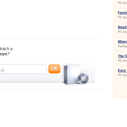
PC hra
Farmi
1.0
PC hra
Need 
PC hra
Minec
Počíta
nkách a
obmed
časom
oys
?
svojho
The S
vyvíja
PC hra
môžete
môžete
spolu 
Euro 
multipl
svedčí
PC hra