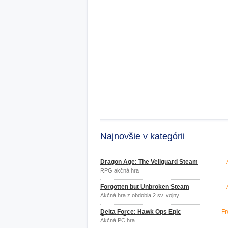
Najnovšie v kategórii
Dragon Age: The Veilguard Steam
RPG akčná hra
Forgotten but Unbroken Steam
Akčná hra z obdobia 2 sv. vojny
Delta Force: Hawk Ops Epic
Fr
Games Store
Akčná PC hra