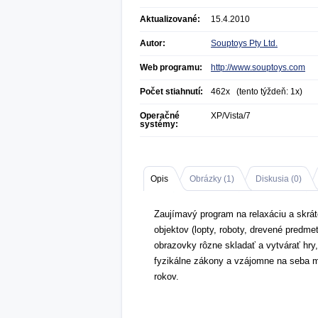
Aktualizované:
15.4.2010
Autor:
Souptoys Pty Ltd.
Web programu:
http://www.souptoys.com
Počet stiahnutí:
462x (tento týždeň: 1x)
Operačné
XP/Vista/7
systémy:
Opis
Obrázky (
1
)
Diskusia (
0
)
Zaujímavý program na relaxáciu a skrá
objektov (lopty, roboty, drevené predm
obrazovky rôzne skladať a vytvárať hry,
fyzikálne zákony a vzájomne na seba mô
rokov.