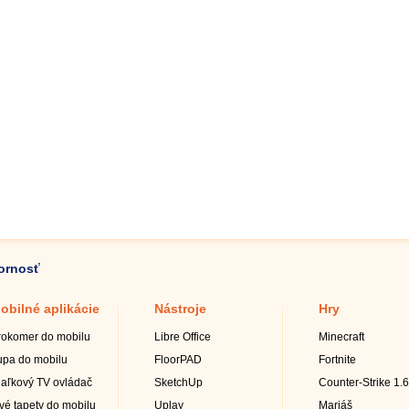
zornosť
obilné aplikácie
Nástroje
Hry
rokomer do mobilu
Libre Office
Minecraft
upa do mobilu
FloorPAD
Fortnite
iaľkový TV ovládač
SketchUp
Counter-Strike 1.6
ivé tapety do mobilu
Uplay
Mariáš