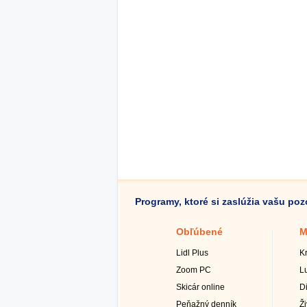
Programy, ktoré si zaslúžia vašu po
Obľúbené
M
Lidl Plus
K
Zoom PC
L
Skicár online
D
Peňažný denník
Ž