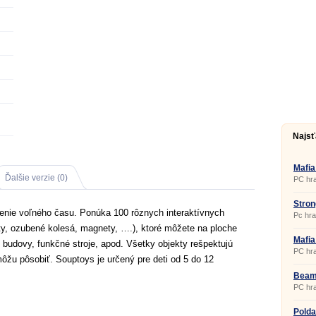
Najsť
Mafia
Ďalšie verzie (0)
PC hra
Stron
tenie voľného času. Ponúka 100 rôznych interaktívnych
Pc hra
ety, ozubené kolesá, magnety, ….), ktoré môžete na ploche
Mafia
 budovy, funkčné stroje, apod. Všetky objekty rešpektujú
PC hra
žu pôsobiť. Souptoys je určený pre deti od 5 do 12
Beam
PC hra
Polda