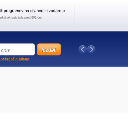
35
programov na stiahnutie zadarmo
edná aktualizácia pred 592 dni
ozšírené hľadanie