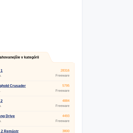
ahovanejšie v kategórii
 1
28316
.
Freeware
ghold Crusader
5795
.
Freeware
 2
4884
.
Freeware
ng Drive
4493
.
Freeware
 2 Remástr
3800