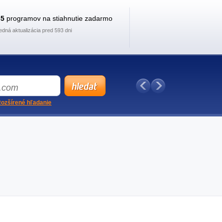
35
programov na stiahnutie zadarmo
edná aktualizácia pred 593 dni
ozšírené hľadanie