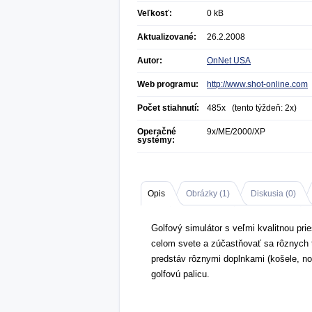
Veľkosť:
0 kB
Aktualizované:
26.2.2008
Autor:
OnNet USA
Web programu:
http://www.shot-online.com
Počet stiahnutí:
485x (tento týždeň: 2x)
Operačné
9x/ME/2000/XP
systémy:
Opis
Obrázky (
1
)
Diskusia (
0
)
Golfový simulátor s veľmi kvalitnou pri
celom svete a zúčastňovať sa rôznych t
predstáv rôznymi doplnkami (košele, no
golfovú palicu.