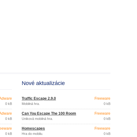
Nové aktualizácie
Adware
Traffic Escape 2.9.0
Freeware
0 kB
Mobilná hra.
0 kB
Adware
Can You Escape The 100 Room
Freeware
0 kB
Úniková mobilná hra.
0 kB
eeware
Homescapes
Freeware
0 kB
Hra do mobilu.
0 kB