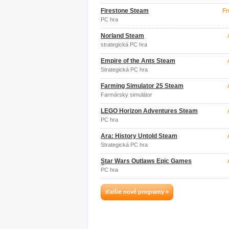
Firestone Steam
Fr
PC hra
Norland Steam
strategická PC hra
Empire of the Ants Steam
Strategická PC hra
Farming Simulator 25 Steam
Farmársky simulátor
LEGO Horizon Adventures Steam
PC hra
Ara: History Untold Steam
Strategická PC hra
Star Wars Outlaws Epic Games
Store
PC hra
ďalšie nové programy »