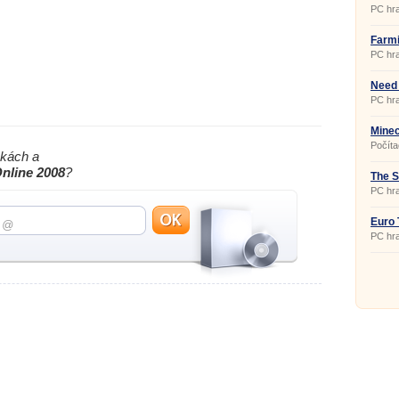
PC hra
Farmi
1.0
PC hra
Need 
PC hra
Minec
Počíta
nkách a
obmed
časom
nline 2008
?
svojho
The S
vyvíja
PC hra
môžete
môžete
spolu 
Euro 
multipl
svedčí
PC hra