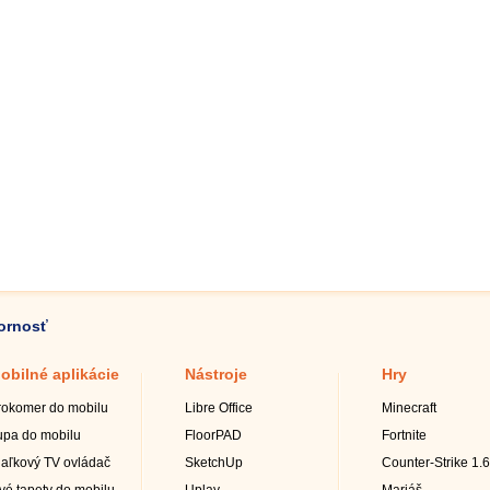
zornosť
obilné aplikácie
Nástroje
Hry
rokomer do mobilu
Libre Office
Minecraft
upa do mobilu
FloorPAD
Fortnite
iaľkový TV ovládač
SketchUp
Counter-Strike 1.6