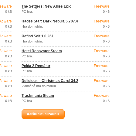
eeware
The Settlers: New Allies Epic
Freeware
Games Store
0 kB
PC hra.
0 kB
Adware
Hades Star: Dark Nebula 5.707.4
Freeware
0 kB
Hra do mobilu.
0 kB
Adware
Refind Self 1.0.261
Freeware
0 kB
Hra do mobilu.
0 kB
Adware
Hotel Renovator Steam
Freeware
0 kB
PC hra.
0 kB
Adware
Polda 2 Remástr
Freeware
0 kB
PC hra.
0 kB
Adware
Delicious – Christmas Carol 34.2
Freeware
0 kB
Vianočná hra do mobilu.
0 kB
Adware
Trackmania Steam
Freeware
0 kB
PC hra.
0 kB
ďalšie aktualizácie »