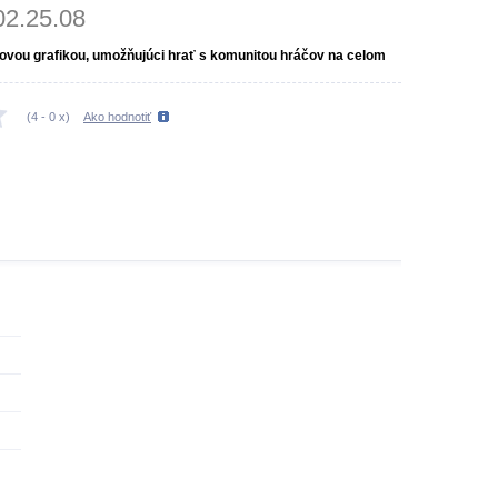
02.25.08
orovou grafikou, umožňujúci hrať s komunitou hráčov na celom
(
4
-
0
x)
Ako hodnotiť