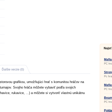
Najsť
Mafia
PC hra
Ďalšie verzie (0)
Stron
Pc hra
estorovou grafikou, umožňujúci hrať s komunitou hráčov na
Mafia
urnajov. Svojho hráča môžete vybaviť podľa svojich
PC hra
havice, rukavice, …) a môžete si vytvoriť vlastnú unikátnu
Beam
PC hra
Polda