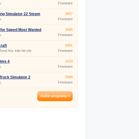
.
Freeware
ng Simulator 22 Steam
3657
.
Freeware
for Speed Most Wanted
3495
.
Freeware
raft
3451
čová hra, kde nie ste
Freeware
zení pohybom, konaním a ani
 má názov Minecraft. Od
 počiatku sa hra neustále
ims 4
3210
 a nemá koniec, vždy v nej
.
Freeware
 pokračovať. Túto hru
 hrať single, alebo si zahrajte
s priateľmi - Minecraft
Truck Simulator 2
2980
ayer. O popularite tejto hry
 aj fak
.
Freeware
ďalšie programy »