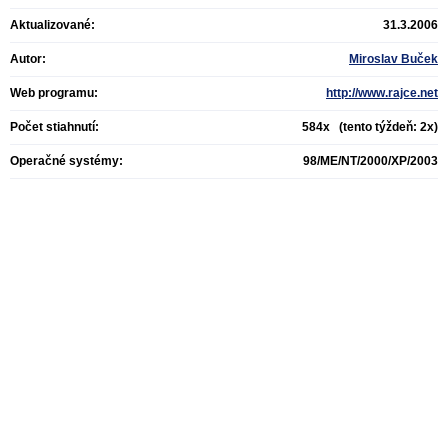
Aktualizované:
31.3.2006
Autor:
Miroslav Buček
Web programu:
http://www.rajce.net
Počet stiahnutí:
584x (tento týždeň: 2x)
Operačné systémy:
98/ME/NT/2000/XP/2003