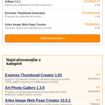
Komerční
jAlbum 13.1
Nástroj pre jednoduchú tvorbu webových
0 kB
galérií fotografií.
Shareware
Extreme Thumbnail Generator
Program pre jednoduchú tvorbu
0 kB
1.19.3
webových galérií snímok, s pomocou
sprievodcov a preddefinovaných šablón,
Trialware
ktoré je možné upravovať podľa
Arles Image Web Page Creator
vlastných predstáv.
Výkonný nástroj pre jednoduchú a rýchlu
0 kB
10.0.2
tvorbu webových stránok s galériou
vašich snímok.
ďalšie aktualizácie »
Najsťahovanejšie v
kategórii
Express Thumbnail Creator 1.81
626
Shareware
Express Thumbnail Creator je výkonný nástroj na tvorbu
HTML galérií snímok pre publikovanie na webe.
Art Photo Gallery 1.3.9
618
Shareware
Program umožňuje jednoduchú tvorbu pútavých Flash
webových galérií vašich snímok.
Arles Image Web Page Creator 10.0.2
612
Trialware
Výkonný nástroj pre jednoduchú a rýchlu tvorbu webových