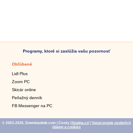
Programy, ktoré si zaslúžia vašu pozornosť
Obľúbené
Mobilné aplikácie
Lidl Plus
Krokomer do mobilu
Zoom PC
Lupa do mobilu
Skicár online
Diaľkový TV ovládač
Peňažný denník
Živé tapety do mobilu
FB Messenger na PC
Mariáš do mobilu
© 2003-2026, Downloadwik.com
| Česky (
Studna.cz
)
|
Spracovanie osobných
údajov a cookies