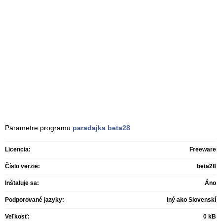
Parametre programu
paradajka
beta28
Licencia:
Freeware
Číslo verzie:
beta28
Inštaluje sa:
Áno
Podporované jazyky:
Iný ako Slovenskí
Veľkosť:
0 kB