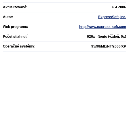
Aktualizované:
6.4.2006
Autor:
ExpressSoft, Inc.
Web programu:
http://www.express-soft.com
Počet stiahnutí:
626x (tento týždeň: 0x)
Operačné systémy:
95/98/ME/NT/2000/XP