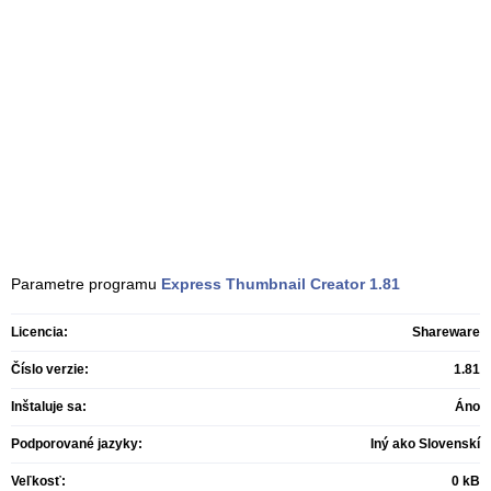
Parametre programu
Express Thumbnail Creator
1.81
Licencia:
Shareware
Číslo verzie:
1.81
Inštaluje sa:
Áno
Podporované jazyky:
Iný ako Slovenskí
Veľkosť:
0 kB