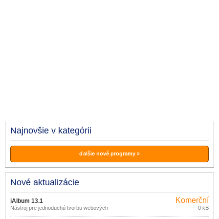
Najnovšie v kategórii
ďalšie nové programy »
Nové aktualizácie
Komerční
jAlbum 13.1
Nástroj pre jednoduchú tvorbu webových
0 kB
galérií fotografií.