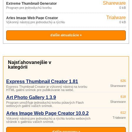
Shareware
Extreme Thumbnail Generator
Program pre jednoduchú tvorbu
0 kB
1.19.3
webových galérií snímok, s pomocou
sprievodcov a preddefinovaných šablón,
Trialware
ktoré je možné upravovať podľa
Arles Image Web Page Creator
vlastných predstáv.
Výkonný nástroj pre jednoduchú a rýchlu
0 kB
10.0.2
tvorbu webových stránok s galériou
vašich snímok.
ďalšie aktualizácie »
Najsťahovanejšie v
kategórii
Express Thumbnail Creator 1.81
626
Shareware
Express Thumbnail Creator je výkonný nástroj na tvorbu
HTML galérií snímok pre publikovanie na webe.
Art Photo Gallery 1.3.9
618
Shareware
Program umožňuje jednoduchú tvorbu pútavých Flash
webových galérií vašich snímok.
Arles Image Web Page Creator 10.0.2
612
Trialware
Výkonný nástroj pre jednoduchú a rýchlu tvorbu webových
stránok s galériou vašich snímok.
ďalšie programy »