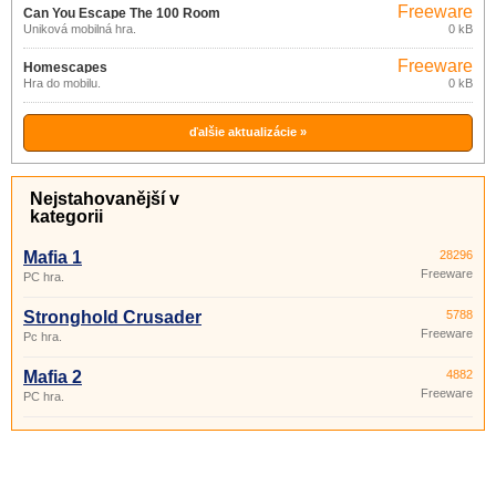
Freeware
Can You Escape The 100 Room
Úniková mobilná hra.
0 kB
Freeware
Homescapes
Hra do mobilu.
0 kB
ďalšie aktualizácie »
Nejstahovanější v
kategorii
Mafia 1
28296
Freeware
PC hra.
Stronghold Crusader
5788
Freeware
Pc hra.
Mafia 2
4882
Freeware
PC hra.