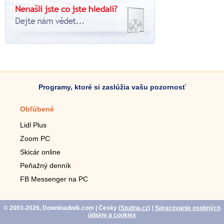
Programy, ktoré si zaslúžia vašu pozornosť
Obľúbené
Mobilné aplikácie
Lidl Plus
Krokomer do mobilu
Zoom PC
Lupa do mobilu
Skicár online
Diaľkový TV ovládač
Peňažný denník
Živé tapety do mobilu
FB Messenger na PC
Mariáš do mobilu
© 2003-2026, Downloadwik.com
| Česky (
Studna.cz
)
|
Spracovanie osobných
údajov a cookies