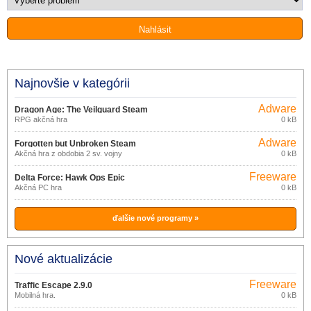
Najnovšie v kategórii
Adware
Dragon Age: The Veilguard Steam
RPG akčná hra
0 kB
Adware
Forgotten but Unbroken Steam
Akčná hra z obdobia 2 sv. vojny
0 kB
Freeware
Delta Force: Hawk Ops Epic
Akčná PC hra
0 kB
Games Store
ďalšie nové programy »
Nové aktualizácie
Freeware
Traffic Escape 2.9.0
Mobilná hra.
0 kB