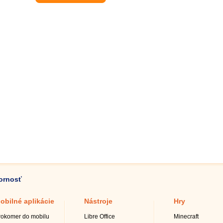
zornosť
obilné aplikácie
Nástroje
Hry
rokomer do mobilu
Libre Office
Minecraft