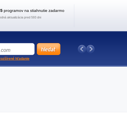
35
programov na stiahnutie zadarmo
edná aktualizácia pred 593 dni
ozšírené hľadanie