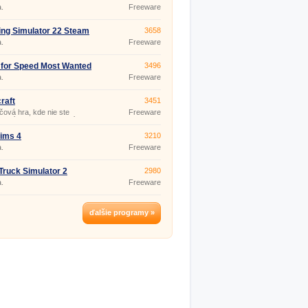
.
Freeware
ng Simulator 22 Steam
3658
.
Freeware
for Speed Most Wanted
3496
.
Freeware
raft
3451
čová hra, kde nie ste
Freeware
zení pohybom, konaním a ani
 má názov Minecraft. Od
 počiatku sa hra neustále
ims 4
3210
 a nemá koniec, vždy v nej
.
Freeware
 pokračovať. Túto hru
 hrať single, alebo si zahrajte
s priateľmi - Minecraft
Truck Simulator 2
2980
ayer. O popularite tejto hry
 aj fak
.
Freeware
ďalšie programy »