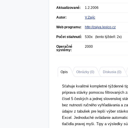
Aktualizované:
1.2.2006
Autor:
V.Zajíc
Web programu:
http://zajva.lexico.cz
Počet stiahnutí:
530x (tento týždeň: 2x)
Operačné
2000
systémy:
Opis
Obrázky (
0
)
Diskusia (
0
)
Sťahuje kvalitné kompletné týždenné tip
príprava stávky pomocou filtrovaných z
čísel 5 českých a jednej slovenskej st
bez nutnosti ručného vyhľadávania a z
údajov z tabuliek pre lepší výber stáv
Excel. Jednoduché ovládanie automatic
tlačidla pravej myši. Tipy a výsledky sú