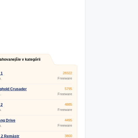
ahovanejšie v kategórii
 1
28322
.
Freeware
ghold Crusader
5795
.
Freeware
 2
4885
.
Freeware
ng Drive
4495
.
Freeware
 2 Remástr
3800