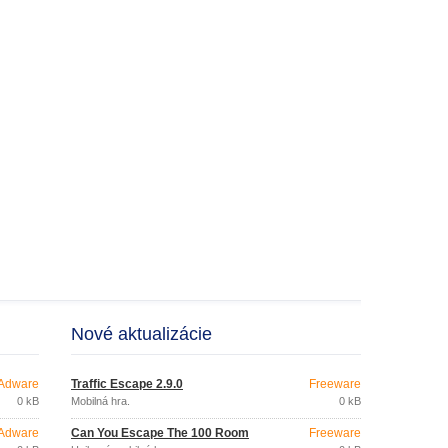
Nové aktualizácie
Adware
Traffic Escape 2.9.0
Freeware
0 kB
Mobilná hra.
0 kB
Adware
Can You Escape The 100 Room
Freeware