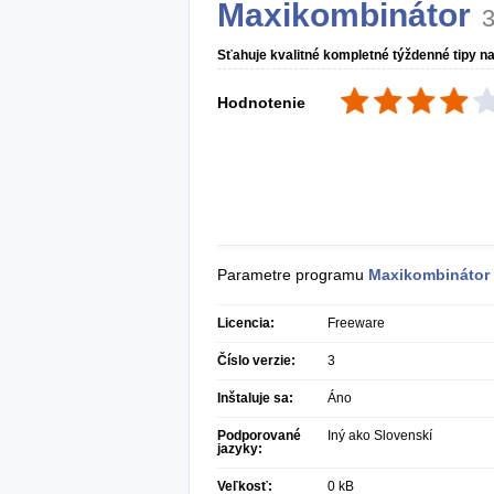
Maxikombinátor
Sťahuje kvalitné kompletné týždenné tipy na 
Hodnotenie
Parametre programu
Maxikombinátor
Licencia:
Freeware
Číslo verzie:
3
Inštaluje sa:
Áno
Podporované
Iný ako Slovenskí
jazyky:
Veľkosť:
0 kB