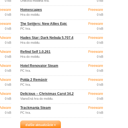
0 kB
Úniková mobilná hra.
0 kB
eeware
Homescapes
Freeware
0 kB
Hra do mobilu.
0 kB
eeware
The Settlers: New Allies Epic
Freeware
Games Store
0 kB
PC hra.
0 kB
Adware
Hades Star: Dark Nebula 5.707.4
Freeware
0 kB
Hra do mobilu.
0 kB
Adware
Refind Self 1.0.261
Freeware
0 kB
Hra do mobilu.
0 kB
Adware
Hotel Renovator Steam
Freeware
0 kB
PC hra.
0 kB
Adware
Polda 2 Remástr
Freeware
0 kB
PC hra.
0 kB
Adware
Delicious – Christmas Carol 34.2
Freeware
0 kB
Vianočná hra do mobilu.
0 kB
Adware
Trackmania Steam
Freeware
0 kB
PC hra.
0 kB
ďalšie aktualizácie »