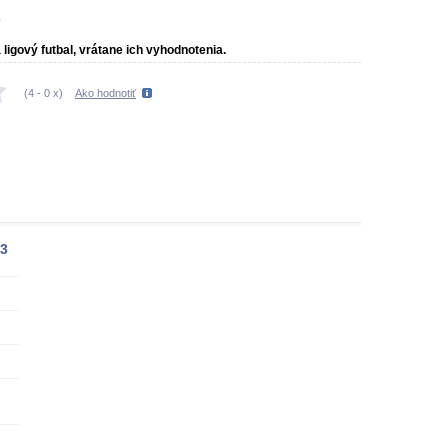
3
ligový futbal, vrátane ich vyhodnotenia.
(
4
-
0
x)
Ako hodnotiť
3