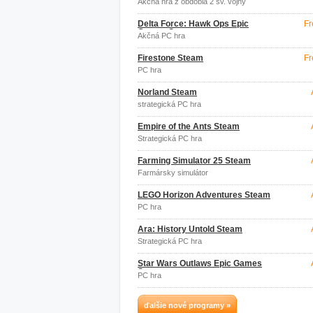
Akčná hra z obdobia 2 sv. vojny
Delta Force: Hawk Ops Epic
Fr
Games Store
Akčná PC hra
Firestone Steam
Fr
PC hra
Norland Steam
strategická PC hra
Empire of the Ants Steam
Strategická PC hra
Farming Simulator 25 Steam
Farmársky simulátor
LEGO Horizon Adventures Steam
PC hra
Ara: History Untold Steam
Strategická PC hra
Star Wars Outlaws Epic Games
Store
PC hra
ďalšie nové programy »