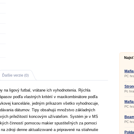
Najsť
Mafia
Ďalšie verzie (0)
PC hra
Stron
y na ligový futbal, vrátane ich vyhodnotenia. Rýchla
Pc hra
ápasov podľa vlastných kritérií v maxikombinátore podľa
Mafia
ávkovej kancelárie, jedným príkazom všetko vyhodnocuje,
PC hra
adávania dátumov. Tipy obsahujú množstvo základných
kových príležitostí koncovým užívateľom. Systém je v MS
Beam
PC hra
kých činností pomocou makier spustiteľných za pomoci
 na zdroji denne aktualizované a pripravené na stiahnutie
Polda