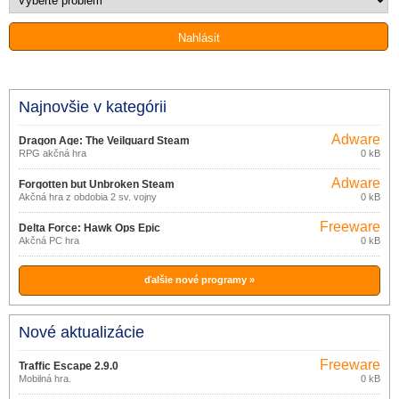
Najnovšie v kategórii
Adware
Dragon Age: The Veilguard Steam
RPG akčná hra
0 kB
Adware
Forgotten but Unbroken Steam
Akčná hra z obdobia 2 sv. vojny
0 kB
Freeware
Delta Force: Hawk Ops Epic
Akčná PC hra
0 kB
Games Store
ďalšie nové programy »
Nové aktualizácie
Freeware
Traffic Escape 2.9.0
Mobilná hra.
0 kB