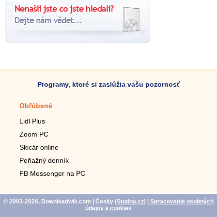
Programy, ktoré si zaslúžia vašu pozornosť
Obľúbené
Mobilné aplikácie
Lidl Plus
Krokomer do mobilu
Zoom PC
Lupa do mobilu
Skicár online
Diaľkový TV ovládač
Peňažný denník
Živé tapety do mobilu
FB Messenger na PC
Mariáš do mobilu
© 2003-2026, Downloadwik.com
| Česky (
Studna.cz
)
|
Spracovanie osobných
údajov a cookies