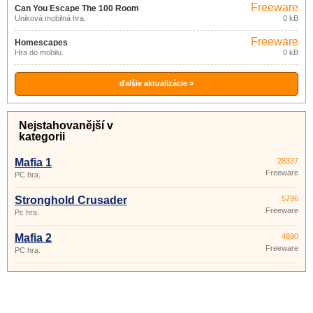
Freeware
Can You Escape The 100 Room
Úniková mobilná hra.
0 kB
Freeware
Homescapes
Hra do mobilu.
0 kB
ďalšie aktualizácie »
Nejstahovanější v
kategorii
Mafia 1
28337
Freeware
PC hra.
Stronghold Crusader
5796
Freeware
Pc hra.
Mafia 2
4890
Freeware
PC hra.