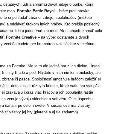
ať ostatných ľudí a zhromažďovať údaje o búrke, ktorá
tnite map.
Fortnite Battle Royal
– hráte proti stovke
síte si pohľadať zbrane, zdroje, spoluhráčov (môžete
piny) a odolávať útokom iných hráčov. Kto prežije posledný
zadarmo. Ide o jeden Fortnite mod. Ak si chcete zahrať celú
tiť.
Fortnite
Creative
– na výber dostanete z dvoch
y veci čo budete pre hru potrebovať nájdete v telefóne.
e za Fortnite. Nie je to ale jediná hra z ich dielne. Unreal,
nfinity Blade a pod. Nájdete v nich nie len strielačky, ale
, zbrane či pasce. Spoločnosť umožňuje hráčom založiť si
ormácií, dostať sa k rôznym kódom, ktoré vašu hru vylepšia
i získavajú čoraz viac hráčov a ich popularita rastie
 venuje vývoju videohier a softvéru. O jej úspechu
en a uznaní po celom svete. V súčasnosti má vlastný
sť všetky jej hry (platené a aj tie zadarmo).