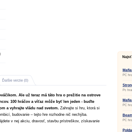
d
Najsť
Mafia
PC hra
Ďalšie verzie (0)
Stron
Pc hra
nováčikom. Ale už teraz má táto hra o prežitie na ostrove
Mafia
cov. 100 hráčov a víťaz môže byť len jeden - buďte
PC hra
kom a vyhrajte vládu nad svetom.
Zahrajte si hru, ktorá si
zombicí, budovanie – tejto hre rozhodne nič nechýba.
Beam
PC hra
ájdete v nej akciu, dravosť, stavbu prístreškov, získavanie
Polda