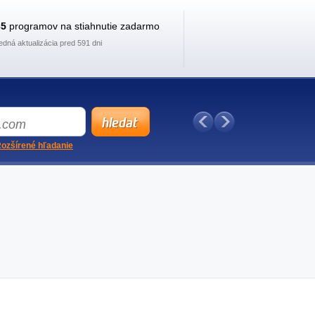
35
programov na stiahnutie zadarmo
edná aktualizácia pred 591 dni
ozšírené hľadanie