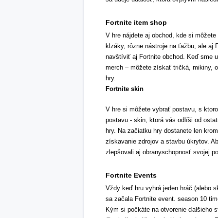
Fortnite item shop
V hre nájdete aj obchod, kde si môžete k
klzáky, rôzne nástroje na ťažbu, ale aj F
navštíviť aj Fortnite obchod. Keď sme u
merch – môžete získať tričká, mikiny, o
hry.
Fortnite skin
V hre si môžete vybrať postavu, s ktor
postavu - skin, ktorá vás odlíši od ost
hry. Na začiatku hry dostanete len krom
získavanie zdrojov a stavbu úkrytov. Aby
zlepšovali aj obranyschopnosť svojej p
Fortnite Events
Vždy keď hru vyhrá jeden hráč (alebo s
sa začala Fortnite event. season 10 tim
Kým si počkáte na otvorenie ďalšieho sv