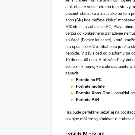
Ak si chcete Fortnite stiahnuť môžete ta
a ak chcete vedieť ako na tom ste vy, a
prezrieť štatistiku a zistiť ako na tom 
shop (SK) kde môžete získať množstvo u
Môžete si ju zahrať na PC, Playstation, 
verziu do konkrétneho zariadenie nemusít
spúšťač (Fornite launcher), ktorá umožn
hru spustiť dokáže. Stiahnete ju ešte s
nepôjde. V závislosti od platformy sa o
10 do cca 40 euro. A ak vám Playstation
edition – k hernej konzole dostanete aj 
zabaviť
Fornite na PC
Fortnite mobile
Fortnite Xbox One
– bohužiaľ pre
Fortnite PS4
Hra bude perfektne bežať aj na počít
pokojne môžete vyhľadávať a sťahovať 
Fortnite IO – io hry