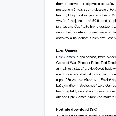
(kameň, drevo, ...), bojovať a ochraňov
postupne ničí váš svet a ukrajuje z For
hráčov, ktorý vyskakujú z autobusu. Mu
vytvárať dvoj, troj,... až 50 členné sku
je víťazom. Časť tejto hry je dostupná 
verziu hry, budete si musieť niečo pripla
ostrovov a na jednom z nich hrať. Všetk
Epic Games
Epic Games
je spoločnosť, ktorej vďačím
Gears of War, Phoenix Point, Red Dead, I
aj možnosť stavať a vylepšovať budovy
u nich účet a získať tak o hre viac inf
a pomôžu vám vo víťazstve. Epické hry s
každým dňom. Spoločnosť Epic Games sa
hovorí aj fakt, že získala množstvo ci
obchod Epic Games Store kde môžete náj
Fortnite download (SK)