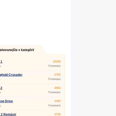
ahovanejšie v kategórii
 1
28286
.
Freeware
ghold Crusader
5785
.
Freeware
 2
4882
.
Freeware
ng Drive
4490
.
Freeware
 2 Remástr
3796