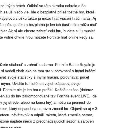
i pri iných hrách. Odkiaľ sa táto skratka nabrala a čo
 sa už niečo vie. Ide o bezplatné príležitostné hry, ktoré
layerovú zložku takže ju môžu hrať viacerí hráči naraz. Aj
 lepšiu grafiku a bezplatná je len ich časť stále môžu mať
 hier. Ak si ale chcete zahrať celú hru, budete si ju musieť
ite voľné chvíle hrou môžete Fortnite hrať online kedy sa
žete stiahnuť a zahrať zadarmo. Fortnite Battle Royale je
e si vedeli zistiť ako na tom ste v porovnaní s inými hráčmi
ávať svoje štatistiky s inými hráčmi, porovnávať počet
inými. Uvidíte tu históriu svojich zápasov, svoje
. Fortnite nie je len hra o prežití. Každá sezóna (doteraz
ríbeh sú do hry zakomponované tzv Fortnite event LIVE. Ide
 (v jej strede, alebo na konci hry) a môžu sa preniesť do
eor, ktorý dopadol na ostrov a zmenil ho. Objavil sa aj v 3
eteoru návštevník a odpálil raketu, ktorá zmenila ostrov,
 sezóne nájdete niečo z predchádzajúcich sezón a zároveň
ujúce sezóny.