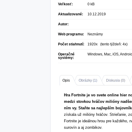
Veľkosť:
0 kB
Aktualizované:
10.12.2019
Autor:
Web programu:
Neznámy
Počet stiahnutí:
1920x (tento týždeň: 4x)
Operačné
Windows, Mac, iOS, Androi
systémy:
Opis
Obrázky (
1
)
Diskusia (
0
)
Hra Fortnite je vo svete online hier 
medzi stovkou hráčov milióny nadšen
ním vy. Staňte sa najlepším bojovní
získala už milióny hráčov. Strieľanie, 
Fortnite je ideálnou hrou pre každého, n
surovín a aj zombikov.