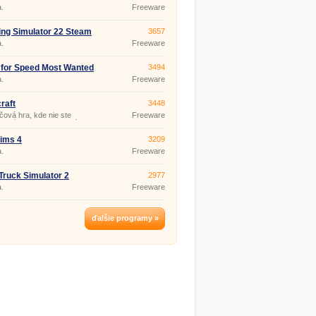
.
Freeware
ng Simulator 22 Steam
3657
.
Freeware
for Speed Most Wanted
3494
.
Freeware
raft
3448
čová hra, kde nie ste
Freeware
zení pohybom, konaním a ani
 má názov Minecraft. Od
 počiatku sa hra neustále
ims 4
3209
 a nemá koniec, vždy v nej
.
Freeware
 pokračovať. Túto hru
 hrať single, alebo si zahrajte
s priateľmi - Minecraft
Truck Simulator 2
2977
ayer. O popularite tejto hry
 aj fak
.
Freeware
ďalšie programy »