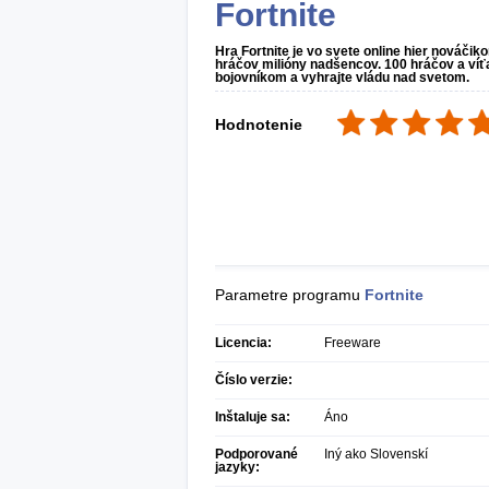
Fortnite
Hra Fortnite je vo svete online hier nováčik
hráčov milióny nadšencov. 100 hráčov a víťa
bojovníkom a vyhrajte vládu nad svetom.
Hodnotenie
Parametre programu
Fortnite
Licencia:
Freeware
Číslo verzie:
Inštaluje sa:
Áno
Podporované
Iný ako Slovenskí
jazyky: