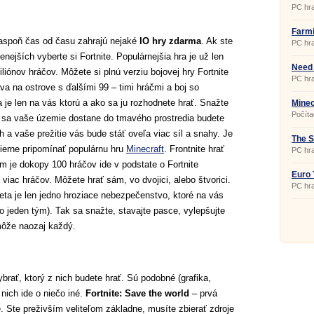
PC hra
Farmi
1.0
 aspoň čas od času zahrajú nejaké
IO hry zdarma
. Ak ste
PC hra
enejších vyberte si Fortnite. Populárnejšia hra je už len
Need 
liónov hráčov. Môžete si plnú verziu bojovej hry Fortnite
PC hra
a na ostrove s ďalšími 99 – timi hráčmi a boj so
 je len na vás ktorú a ako sa ju rozhodnete hrať. Snažte
Minec
Počíta
k sa vaše územie dostane do tmavého prostredia budete
obmed
časom
 a vaše prežitie vás bude stáť oveľa viac síl a snahy. Je
svojho
The S
vyvíja
erne pripomínať populárnu hru
Minecraft
. Frontnite hrať
PC hra
môžete
môžete
om je dokopy 100 hráčov ide v podstate o Fortnite
spolu 
Euro 
multipl
 viac hráčov. Môžete hrať sám, vo dvojici, alebo štvorici.
svedčí
PC hra
eta je len jedno hroziace nebezpečenstvo, ktoré na vás
o jeden tým). Tak sa snažte, stavajte pasce, vylepšujte
 môže naozaj každý.
ybrať, ktorý z nich budete hrať. Sú podobné (grafika,
 nich ide o niečo iné.
Fortnite: Save the world
– prvá
ebe. Ste preživším veliteľom základne, musíte zbierať zdroje