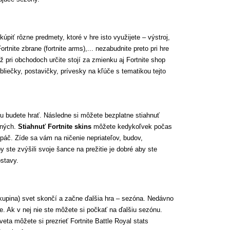
úpiť rôzne predmety, ktoré v hre isto využijete – výstroj,
ortnite zbrane (fortnite arms),... nezabudnite preto pri hre
ž pri obchodoch určite stojí za zmienku aj Fortnite shop
bliečky, postavičky, prívesky na kľúče s tematikou tejto
ou budete hrať. Následne si môžete bezplatne stiahnuť
atných.
Stiahnuť Fortnite skins
môžete kedykoľvek počas
páč. Zíde sa vám na ničenie nepriateľov, budov,
 ste zvýšili svoje šance na prežitie je dobré aby ste
ostavy.
kupina) svet skončí a začne ďalšia hra – sezóna. Nedávno
e. Ak v nej nie ste môžete si počkať na ďalšiu sezónu.
eta môžete si prezrieť Fortnite Battle Royal stats