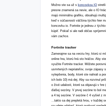
Možno ste sa už s
koncovkou IO
stretl
presne znamená sa nevie, ale o IO hrách
majú minimálnu grafiku, obsahujú multip
keď v súčasnosti väčšina týchto hier má
koncovku io. Fortnite je jednou z týchto
kúpiť. Pokiaľ si ale radi občas spríjemn
vám zachce.
Fortnite tracker
Zamerajme sa na verziu hry, ktorú si mô
online hra, ktorú hrá sto hráčov. Aby st
využite Fortnite tracker. Môžete porovn
usmrtených nepriateľov, svoje zápasy s 
vylepšenia, body, ktoré ste nahrali a pod
ich bolo 10) má dej. Aby sa rozvinul p
o živé udalosti, ktoré sa objavujú v hre
ďalšej sezóny. V prvej sezóne to bol met
a 4 tej sezóne. V sezóne č 4 vyšiel z m
...takto sa dej prepletá hrou, v každej
sa udeje udalosť, ktorá ovplyvní nasled