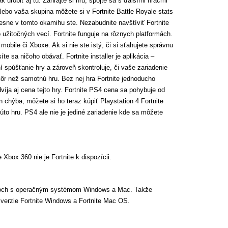
k urobiť aj tu. Zahrajte si hru, spojte sa s ďalšími hráčmi
lebo vaša skupina môžete si v Fortnite Battle Royale stats
presne v tomto okamihu ste. Nezabudnite navštíviť Fortnite
žitočných vecí. Fortnite funguje na rôznych platformách.
mobile či Xboxe. Ak si nie ste istý, či si sťahujete správnu
e sa ničoho obávať. Fortnite installer je aplikácia –
í spúšťanie hry a zároveň skontroluje, či vaše zariadenie
kôr než samotnú hru. Bez nej hra Fortnite jednoducho
dvíja aj cena tejto hry. Fortnite PS4 cena sa pohybuje od
 chýba, môžete si ho teraz kúpiť Playstation 4 Fortnite
túto hru. PS4 ale nie je jediné zariadenie kde sa môžete
 Xbox 360 nie je Fortnite k dispozícii.
ačoch s operačným systémom Windows a Mac. Takže
verzie Fortnite Windows a Fortnite Mac OS.