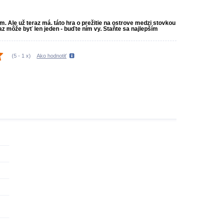
om. Ale už teraz má. táto hra o prežitie na ostrove medzi stovkou
z môže byť len jeden - buďte ním vy. Staňte sa najlepším
(
5
-
1
x)
Ako hodnotiť