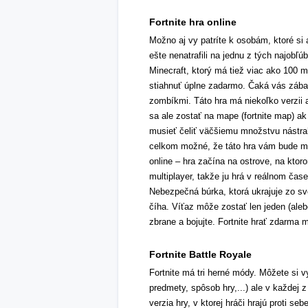
Fortnite hra online
Možno aj vy patríte k osobám, ktoré si
ešte nenatrafili na jednu z tých najobľúb
Minecraft, ktorý má tiež viac ako 100 mi
stiahnuť úplne zadarmo. Čaká vás zábav
zombíkmi. Táto hra má niekoľko verzii a
sa ale zostať na mape (fortnite map) a
musieť čeliť väčšiemu množstvu nástrah
celkom možné, že táto hra vám bude mi
online – hra začína na ostrove, na ktor
multiplayer, takže ju hrá v reálnom čase
Nebezpečná búrka, ktorá ukrajuje zo sv
číha. Víťaz môže zostať len jeden (aleb
zbrane a bojujte. Fortnite hrať zdarma
Fortnite Battle Royale
Fortnite má tri herné módy. Môžete si v
predmety, spôsob hry,...) ale v každej z
verzia hry, v ktorej hráči hrajú proti s