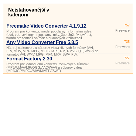
Nejstahovanější v
kategorii
Freemake Video Converter 4.1.9.12
757
Freeware
Program pre konverziu medzi populárnymi formátmi videa
(dvd, vob, avi, mp4, mpg, wmv, mkv, 3gp, 3g2, flv, swf,…),
tvorbu prezentácií snímok a hudobných vizualizácií.
Any Video Converter Free 5.8.5
735
Freeware
Nástroj na konverziu súborov videa rôznych formátov (AVI,
FLV, MOV, MP4, MPG, M2TS, MTS, RM, RMVB, QT, WMV) do
formátov AVI, WMV, MPG, MP4, MKV, SWF, FLV.
Format Factory 2.30
727
Freeware
Program pre jednoduchú konverziu zvukových súborov
(MP3/WMA/AMR/OGG/AAC/WAV) a súborov videa
(MP4/3GP/MPG/AVI/WMV/FLV/SWF).