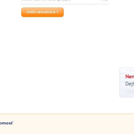
ConvertMovie) je výkonný nástroj pre
jednoduchú konverziu súborov videa a
zvukových súborov rôznych formátov
ďalšie aktualizácie »
(AVI, MP4, WMV, ASF, 3GP, 3GP2, MOV,
DVD, VOB, IFO, MPEG 1,2,4, VCD,
SVCD, H.
zornosť