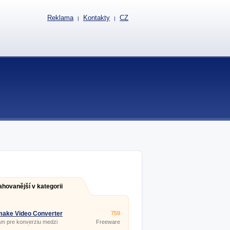
Reklama
Kontakty
CZ
|
|
ahovanější v kategorii
make Video Converter
759
.12
m pre konverziu medzi
Freeware
rnymi formátmi videa (dvd,