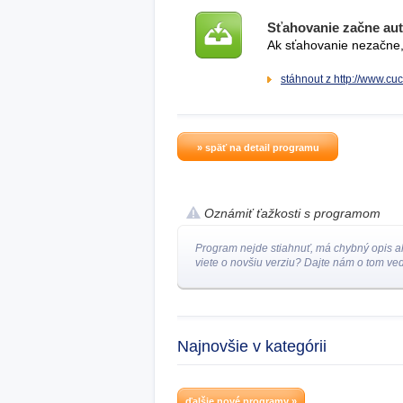
Sťahovanie začne au
Ak sťahovanie nezačne, 
stáhnout z http://www.cu
» späť na detail programu
Oznámiť ťažkosti s programom
Program nejde stiahnuť, má chybný opis a
viete o novšiu verziu? Dajte nám o tom ved
Najnovšie v kategórii
ďalšie nové programy »