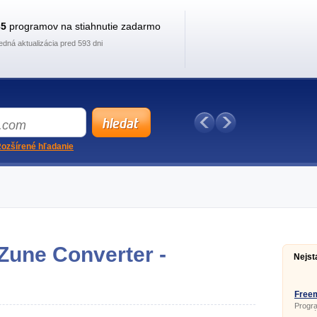
35
programov na stiahnutie zadarmo
edná aktualizácia pred 593 dni
ozšírené hľadanie
Zune Converter -
Nejst
Free
4.1.9
Progra
populá