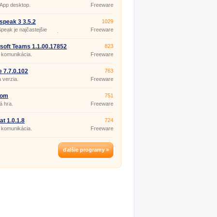
App desktop.
Freeware
peak 3 3.5.2
1029
eak je najčastejšie
Freeware
aný program v komunikácii.
 ho využiť pri komunikácii
ých účastníkov v pracovnej
soft Teams 1.1.00.17852
823
i (poradách, konferenciách,...)
 komunikácia.
Freeware
pri iných príležitostiach.
šie uplatnenie má
nikácii hráčov online hier.
 7.7.0.102
763
a verzia.
Freeware
dom
751
á hra.
Freeware
t 1.0.1.8
724
 komunikácia.
Freeware
ďalšie programy »