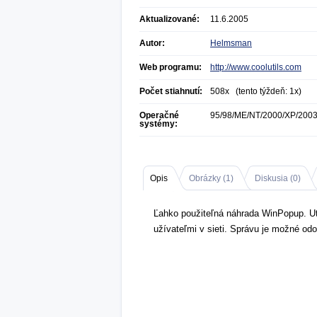
Aktualizované:
11.6.2005
Autor:
Helmsman
Web programu:
http://www.coolutils.com
Počet stiahnutí:
508x (tento týždeň: 1x)
Operačné
95/98/ME/NT/2000/XP/200
systémy:
Opis
Obrázky (
1
)
Diskusia (
0
)
Ľahko použiteľná náhrada WinPopup. U
užívateľmi v sieti. Správu je možné odo