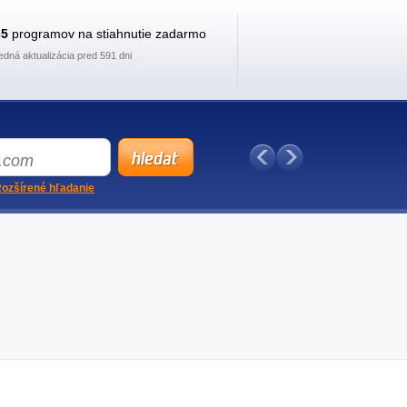
35
programov na stiahnutie zadarmo
edná aktualizácia pred 591 dni
ozšírené hľadanie