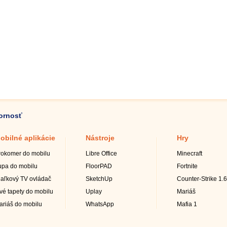
zornosť
obilné aplikácie
Nástroje
Hry
rokomer do mobilu
Libre Office
Minecraft
upa do mobilu
FloorPAD
Fortnite
iaľkový TV ovládač
SketchUp
Counter-Strike 1.6
ivé tapety do mobilu
Uplay
Mariáš
ariáš do mobilu
WhatsApp
Mafia 1