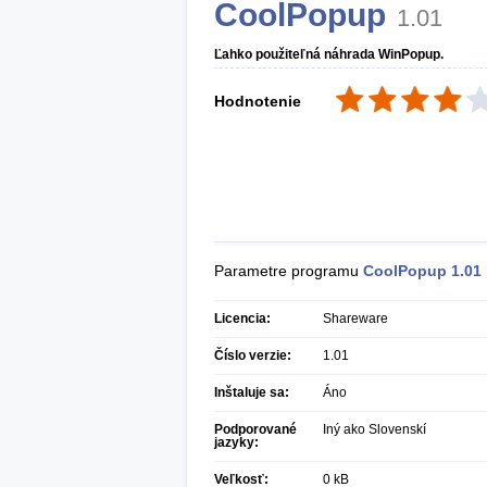
CoolPopup
1.01
Ľahko použiteľná náhrada WinPopup.
Hodnotenie
Parametre programu
CoolPopup
1.01
Licencia:
Shareware
Číslo verzie:
1.01
Inštaluje sa:
Áno
Podporované
Iný ako Slovenskí
jazyky:
Veľkosť:
0 kB