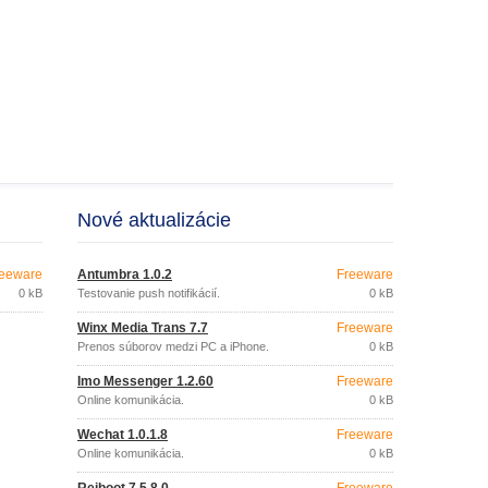
Nové aktualizácie
eeware
Antumbra 1.0.2
Freeware
0 kB
Testovanie push notifikácií.
0 kB
Winx Media Trans 7.7
Freeware
Prenos súborov medzi PC a iPhone.
0 kB
Imo Messenger 1.2.60
Freeware
Online komunikácia.
0 kB
Wechat 1.0.1.8
Freeware
Online komunikácia.
0 kB