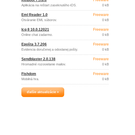
Reiboot 7.5.8.0
Freeware
Aplikácia na reštart zaseknutého iOS.
0 kB
Eml Reader 1.0
Freeware
Otváranie EML súborov.
0 kB
Icq 8 10.0.12021
Freeware
Online chat zadarmo.
0 kB
Epošta 3.7.206
Freeware
Evidencia doručenej a odoslanej pošty.
0 kB
Sendblaster 2.0.138
Freeware
Hromadné rozosielanie mailov.
0 kB
Fishdom
Freeware
Mobilná hra.
0 kB
ďalšie aktualizácie »