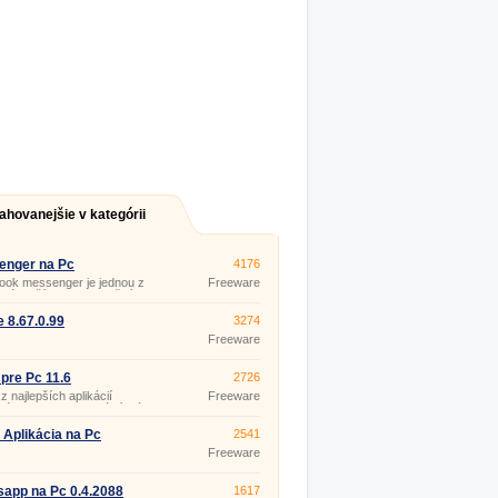
ahovanejšie v kategórii
enger na Pc
4176
ook messenger je jednou z
Freeware
ulárnejších komunikačných
cií na svete. Umožňuje
tné chatovanie, posielanie
 8.67.0.99
3274
 fotiek a videí. Jednoduchá,
Freeware
dná a funkčná aplikácia by
a chýbať ani vo vašom
i.
 pre Pc 11.6
2726
z najlepších aplikácií
Freeware
górii online komunikácií má
Viber. Používa ju takmer
da spokojných užívateľov nie
Aplikácia na Pc
2541
mobilných telefónoch, ale aj vo
8573.0629
Freeware
h počítačoch. Pridajte sa k nm
ajte si bezplatnú komunikáciu.
app na Pc 0.4.2088
1617