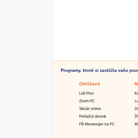
Programy, ktoré si zaslúžia vašu po
Obľúbené
M
Lidl Plus
K
Zoom PC
L
Skicár online
D
Peňažný denník
Ž
FB Messenger na PC
M