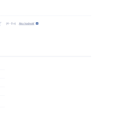
(
4
-
0
x)
Ako hodnotiť