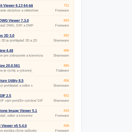
očníkov ale aj pokročilejších
čnejších užívateľov od českej
it Viewer 6.13 64-bit
721
nosti Zoner. S týmto
anie obrázkov a slideshow
Freeware
mom môžete fotky nie len
vať, ale získate aj editáciu,
 a možnosť zdieľať fotografie.
DWG Viewer 7.3.0
693
iadač DWG, DXF a DWF
Freeware
entov spolu so sprievodnými
úbormi.
os 3D 3.0
692
s 3D je prehliadač 3D a 2D
Shareware
y a prehrávač multimédií, s
ľným vzhľadom užívateľského
edia.
iew 4.48
686
m pre zobrazenie a konverziu
Shareware
 radu grafických formátov
, GIF, PNG, BMP, ICO, CUR,
WBMP, XPM, XBM, TGA).
ee 20.0.561
660
e je rýchly a výkonný
Trialware
a a prehliadač grafických
v.
ture Utility 8.5
656
ký prehliadač a editor s
Shareware
rou JPEG, Photo CD, PNG,
PCX, TGA, WMF, multipage
 DCX, MP3, WAV, AVI, MPEG,
IF 2.5
652
 WMV, WMA, CD audio.
IF vám pomôže vytvárať GIF
Shareware
 z príkazového riadka v
vom režime zo snímok
tu BMP, JPEG (JPG), GIF,
tone Image Viewer 5.1
643
PSD, PNG, TGA, PCX, WMF,
adač, editor a konvertor
Freeware
ov.
(pro
nekomerční
účely)
 Viewer n5 5.4.0
636
am ponúka rôzne spôsoby
Freeware