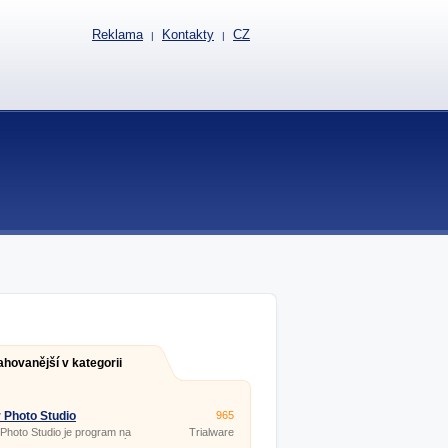
Reklama
Kontakty
CZ
|
|
ahovanější v kategorii
 Photo Studio
965
Photo Studio je program na
Trialware
 fotiek a obrázkov vhodný pre