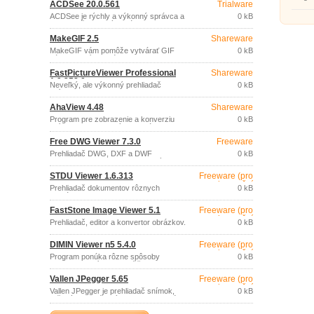
ACDSee 20.0.561
Trialware
prezer
a náročnejších užívateľov od českej
prezen
spoločnosti Zoner. S týmto programom
ACDSee je rýchly a výkonný správca a
0 kB
apliká
môžete fotky nie len upravovať, ale
prehliadač grafických súborov.
efekto
získate aj editáciu, správu a možnosť
úpravu
zdieľať fotografie.
MakeGIF 2.5
Shareware
pod.
MakeGIF vám pomôže vytvárať GIF
0 kB
súbory z príkazového riadka v
dávkovom režime zo snímok formátu
FastPictureViewer Professional
Shareware
BMP, JPEG (JPG), GIF, ICO, PSD,
1.9.358.0
PNG, TGA, PCX, WMF, EMF.
Neveľký, ale výkonný prehliadač
0 kB
snímok.
AhaView 4.48
Shareware
Program pre zobrazenie a konverziu
0 kB
snímok radu grafických formátov (JPEG,
GIF, PNG, BMP, ICO, CUR, ANI, WBMP,
Free DWG Viewer 7.3.0
Freeware
XPM, XBM, TGA).
Prehliadač DWG, DXF a DWF
0 kB
dokumentov spolu so sprievodnými Xref
súbormi.
STDU Viewer 1.6.313
Freeware (pro
nekomerční
Prehliadač dokumentov rôznych
0 kB
účely)
formátov.
FastStone Image Viewer 5.1
Freeware (pro
nekomerční
Prehliadač, editor a konvertor obrázkov.
0 kB
účely)
DIMIN Viewer n5 5.4.0
Freeware (pro
nekomerční
Program ponúka rôzne spôsoby
0 kB
účely)
prezerania snímok, umožňuje tvorbu
prezentácií, úpravu veľkosti, rotáciu,
Vallen JPegger 5.65
Freeware (pro
aplikáciu rôznych grafických filtrov a
nekomerční
efektov, tlač, podporuje dávkovú úpravu
Vallen JPegger je prehliadač snímok,
0 kB
veľkosti a farebnej hĺbky a pod.
účely)
určený predovšetkým na jednoduché
prechádzanie a vyhľadávanie v zložkách