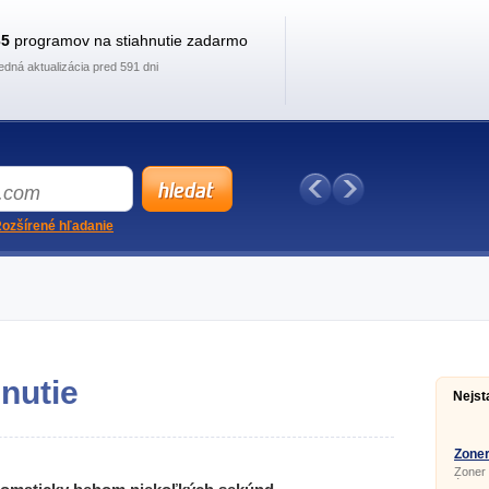
35
programov na stiahnutie zadarmo
edná aktualizácia pred 591 dni
ozšírené hľadanie
nutie
Nejst
Zoner
Zoner 
úpravu