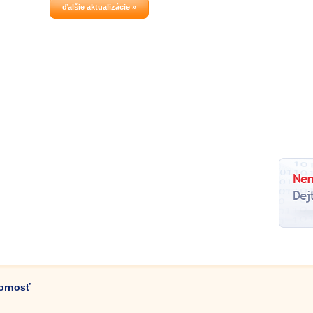
s veľkým množstvom grafických
ďalšie aktualizácie »
súborov.
zornosť