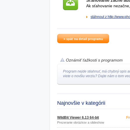
Sťahovanie začne au
Ak sťahovanie nezačne, 
stáhnout z http://www.p
» späť na detail programu
Oznámiť ťažkosti s programom
Program nejde stiahnuť, má chybný opis a
viete o novšiu verziu? Dajte nám o tom ved
Najnovšie v kategórii
WildBit Viewer 6.13 64-bit
Fr
Prezeranie obrázkov a slideshow