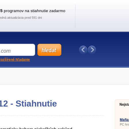
35
programov na stiahnutie zadarmo
edná aktualizácia pred 591 dni
ozšírené hľadanie
2 - Stiahnutie
Nejst
Mafia
PC hra