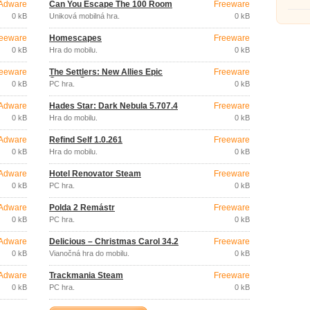
Adware
Can You Escape The 100 Room
Freeware
0 kB
Úniková mobilná hra.
0 kB
eeware
Homescapes
Freeware
0 kB
Hra do mobilu.
0 kB
eeware
The Settlers: New Allies Epic
Freeware
Games Store
0 kB
PC hra.
0 kB
Adware
Hades Star: Dark Nebula 5.707.4
Freeware
0 kB
Hra do mobilu.
0 kB
Adware
Refind Self 1.0.261
Freeware
0 kB
Hra do mobilu.
0 kB
Adware
Hotel Renovator Steam
Freeware
0 kB
PC hra.
0 kB
Adware
Polda 2 Remástr
Freeware
0 kB
PC hra.
0 kB
Adware
Delicious – Christmas Carol 34.2
Freeware
0 kB
Vianočná hra do mobilu.
0 kB
Adware
Trackmania Steam
Freeware
0 kB
PC hra.
0 kB