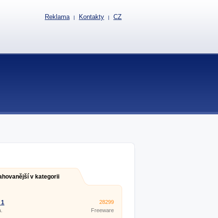
Reklama
Kontakty
CZ
|
|
ahovanější v kategorii
 1
28299
.
Freeware