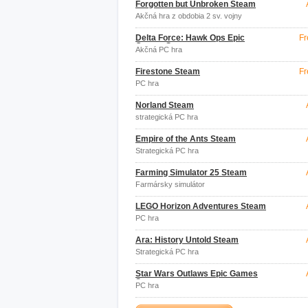
Forgotten but Unbroken Steam
Akčná hra z obdobia 2 sv. vojny
Delta Force: Hawk Ops Epic
Fr
Games Store
Akčná PC hra
Firestone Steam
Fr
PC hra
Norland Steam
strategická PC hra
Empire of the Ants Steam
Strategická PC hra
Farming Simulator 25 Steam
Farmársky simulátor
LEGO Horizon Adventures Steam
PC hra
Ara: History Untold Steam
Strategická PC hra
Star Wars Outlaws Epic Games
Store
PC hra