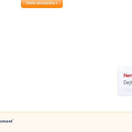
ďalšie aktualizácie »
zornosť