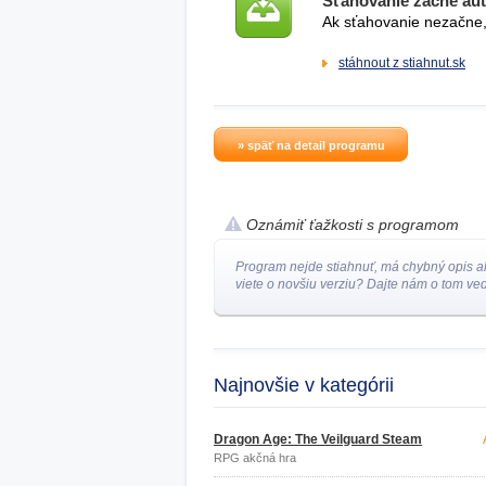
Sťahovanie začne au
Ak sťahovanie nezačne, 
stáhnout z stiahnut.sk
» späť na detail programu
Oznámiť ťažkosti s programom
Program nejde stiahnuť, má chybný opis a
viete o novšiu verziu? Dajte nám o tom ved
Najnovšie v kategórii
Dragon Age: The Veilguard Steam
RPG akčná hra