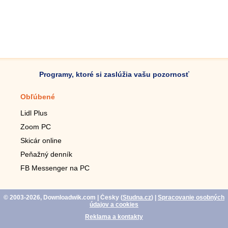
Programy, ktoré si zaslúžia vašu pozornosť
Obľúbené
Mobilné aplikácie
Lidl Plus
Krokomer do mobilu
Zoom PC
Lupa do mobilu
Skicár online
Diaľkový TV ovládač
Peňažný denník
Živé tapety do mobilu
FB Messenger na PC
Mariáš do mobilu
© 2003-2026, Downloadwik.com
| Česky (
Studna.cz
)
|
Spracovanie osobných
údajov a cookies
Reklama a kontakty