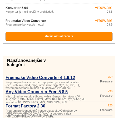
dokáže konvertovať filmové súbory radu
formátov (DivX, Xvid, Mov, Vob, Mpeg,
Freeware
Mpeg4, avi, wmv, dv) do štruktúry
Konvertor 5.04
súborov pre vypálenie na DVD disk,
Konvertor je multimediálny prehliadač,
0 kB
ktorý je možné prehrávať na bežnom
správca súborov a konvertor pre prevod
DVD prehrávači.
zvukových, textových, grafických a
Freeware
video súborov medzi rôznymi formátmi.
Freemake Video Converter
Program pre konverziu medzi
0 kB
4.1.9.12
populárnymi formátmi videa (dvd, vob,
avi, mp4, mpg, wmv, mkv, 3gp, 3g2, flv,
swf,…), tvorbu prezentácií snímok a
hudobných vizualizácií.
ďalšie aktualizácie »
Najsťahovanejšie v
kategórii
Freemake Video Converter 4.1.9.12
759
Freeware
Program pre konverziu medzi populárnymi formátmi videa
(dvd, vob, avi, mp4, mpg, wmv, mkv, 3gp, 3g2, flv, swf,…),
tvorbu prezentácií snímok a hudobných vizualizácií.
Any Video Converter Free 5.8.5
736
Freeware
Nástroj na konverziu súborov videa rôznych formátov (AVI,
FLV, MOV, MP4, MPG, M2TS, MTS, RM, RMVB, QT, WMV) do
formátov AVI, WMV, MPG, MP4, MKV, SWF, FLV.
Format Factory 2.30
728
Freeware
Program pre jednoduchú konverziu zvukových súborov
(MP3/WMA/AMR/OGG/AAC/WAV) a súborov videa
(MP4/3GP/MPG/AVI/WMV/FLV/SWF).