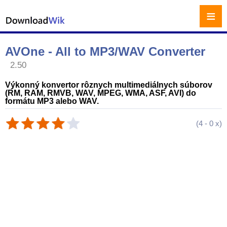
≡
AVOne - All to MP3/WAV Converter
2.50
Výkonný konvertor rôznych multimediálnych súborov
(RM, RAM, RMVB, WAV, MPEG, WMA, ASF, AVI) do
formátu MP3 alebo WAV.
(
4
-
0
x)