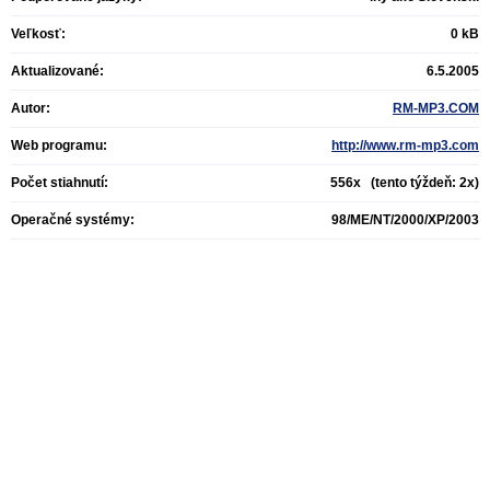
Veľkosť:
0 kB
Aktualizované:
6.5.2005
Autor:
RM-MP3.COM
Web programu:
http://www.rm-mp3.com
Počet stiahnutí:
556x (tento týždeň: 2x)
Operačné systémy:
98/ME/NT/2000/XP/2003