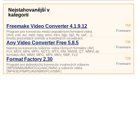
Nejstahovanější v
kategorii
Freemake Video Converter 4.1.9.12
759
Freeware
Program pre konverziu medzi populárnymi formátmi videa
(dvd, vob, avi, mp4, mpg, wmv, mkv, 3gp, 3g2, flv, swf,…),
tvorbu prezentácií snímok a hudobných vizualizácií.
Any Video Converter Free 5.8.5
736
Freeware
Nástroj na konverziu súborov videa rôznych formátov (AVI,
FLV, MOV, MP4, MPG, M2TS, MTS, RM, RMVB, QT, WMV) do
formátov AVI, WMV, MPG, MP4, MKV, SWF, FLV.
Format Factory 2.30
728
Freeware
Program pre jednoduchú konverziu zvukových súborov
(MP3/WMA/AMR/OGG/AAC/WAV) a súborov videa
(MP4/3GP/MPG/AVI/WMV/FLV/SWF).