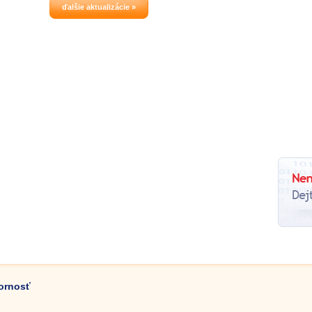
zvukových súborov rôznych formátov
ďalšie aktualizácie »
(AVI, MP4, WMV, ASF, 3GP, 3GP2, MOV,
DVD, VOB, IFO, MPEG 1,2,4, VCD,
SVCD, H.
zornosť