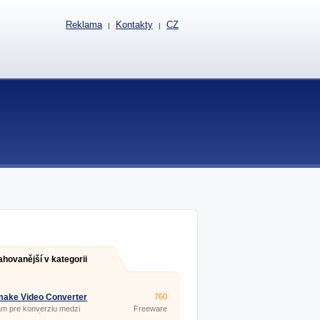
Reklama
Kontakty
CZ
|
|
ahovanější v kategorii
make Video Converter
760
.12
m pre konverziu medzi
Freeware
rnymi formátmi videa (dvd,