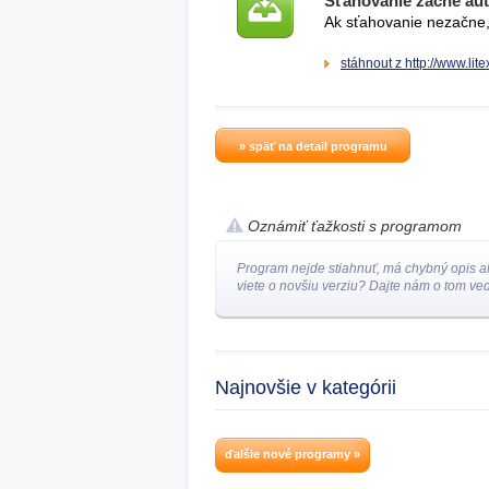
Sťahovanie začne au
Ak sťahovanie nezačne, 
stáhnout z http://www.li
» späť na detail programu
Oznámiť ťažkosti s programom
Program nejde stiahnuť, má chybný opis a
viete o novšiu verziu? Dajte nám o tom ved
Najnovšie v kategórii
ďalšie nové programy »