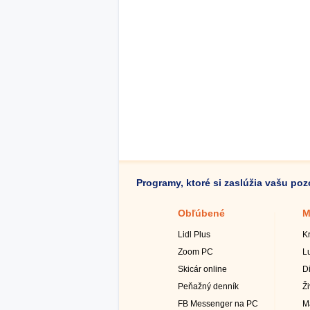
Programy, ktoré si zaslúžia vašu po
Obľúbené
M
Lidl Plus
K
Zoom PC
L
Skicár online
D
Peňažný denník
Ž
FB Messenger na PC
M