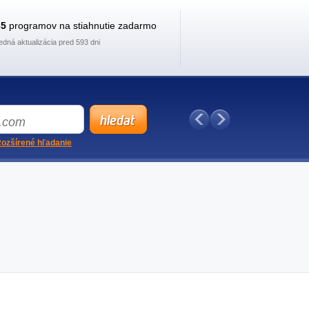
35
programov na stiahnutie zadarmo
edná aktualizácia pred 593 dni
ozšírené hľadanie