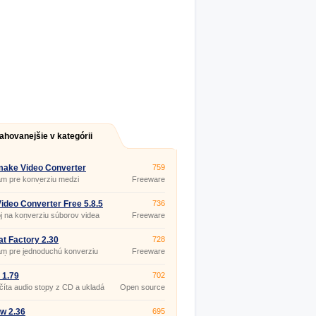
ahovanejšie v kategórii
make Video Converter
759
.12
m pre konverziu medzi
Freeware
rnymi formátmi videa (dvd,
vi, mp4, mpg, wmv, mkv, 3gp,
lv, swf,…), tvorbu prezentácií
ideo Converter Free 5.8.5
736
 a hudobných vizualizácií.
j na konverziu súborov videa
Freeware
h formátov (AVI, FLV, MOV,
MPG, M2TS, MTS, RM, RMVB,
MV) do formátov AVI, WMV,
t Factory 2.30
728
MP4, MKV, SWF, FLV.
am pre jednoduchú konverziu
Freeware
vých súborov
/WMA/AMR/OGG/AAC/WAV) a
v videa
 1.79
702
3GP/MPG/AVI/WMV/FLV/SWF).
íta audio stopy z CD a ukladá
Open source
 disk vo formátoch WAV, MP2,
(gpl)
LAME, OGG Vorbis.
w 2.36
695