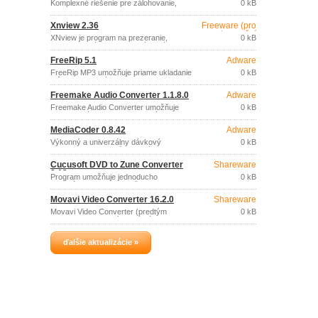
Komplexné riešenie pre zálohovanie,
0 kB
konverziu a napaľovanie DVD a Blu-ray
filmov.
Xnview 2.36
Freeware (pro
nekomerční
XNview je program na prezeranie,
0 kB
účely)
konverziu a úpravu grafických súborov.
FreeRip 5.1
Adware
FreeRip MP3 umožňuje priame ukladanie
0 kB
stôp zo zvukových CD diskov do
súborov (MP3, OGG, FLAC, WAV) a
Freemake Audio Converter 1.1.8.0
Adware
vzájomnú konverziu medzi zvukovými
súbormi (MP3, OGG, FLAC, WAV).
Freemake Audio Converter umožňuje
0 kB
jednoduchú konverziu zvukových
súborov do formátov MP3, WMA, WAV,
MediaCoder 0.8.42
Adware
FLAC, AAC, M4A (iPod, iPhone, iPad
etc.).
Výkonný a univerzálny dávkový
0 kB
konvertor multimediálnych súborov,
podporujúci rad formátov zvukových aj
Cucusoft DVD to Zune Converter
Shareware
video súborov.
8.13
Program umožňuje jednoducho
0 kB
vykonávať konverziu vašich DVD filmov
a videa do súborov formátu Zune, ktoré
Movavi Video Converter 16.2.0
Shareware
je možné prehrávať na prenosných
prehrávačoch.
Movavi Video Converter (predtým
0 kB
ConvertMovie) je výkonný nástroj pre
jednoduchú konverziu súborov videa a
zvukových súborov rôznych formátov
ďalšie aktualizácie »
(AVI, MP4, WMV, ASF, 3GP, 3GP2, MOV,
DVD, VOB, IFO, MPEG 1,2,4, VCD,
SVCD, H.