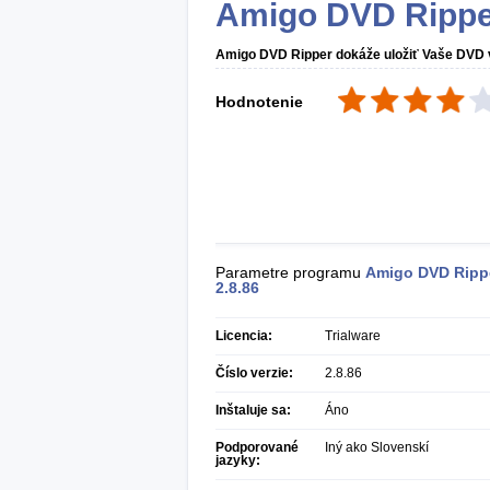
Amigo DVD Ripp
Amigo DVD Ripper dokáže uložiť Vaše DVD 
Hodnotenie
Parametre programu
Amigo DVD Ripp
2.8.86
Licencia:
Trialware
Číslo verzie:
2.8.86
Inštaluje sa:
Áno
Podporované
Iný ako Slovenskí
jazyky: