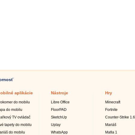
zornosť
obilné aplikácie
Nástroje
Hry
rokomer do mobilu
Libre Office
Minecraft
upa do mobilu
FloorPAD
Fortnite
iaľkový TV ovládač
SketchUp
Counter-Strike 1.6
ivé tapety do mobilu
Uplay
Mariáš
ariáš do mobilu
WhatsApp
Mafia 1