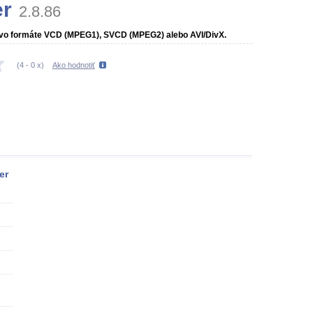
er
2.8.86
vo formáte VCD (MPEG1), SVCD (MPEG2) alebo AVI/DivX.
(
4
-
0
x)
Ako hodnotiť
er