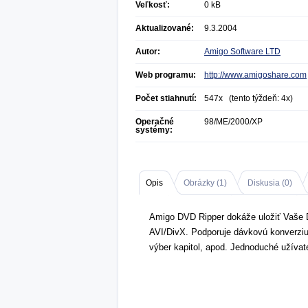
Veľkosť:
0 kB
Aktualizované:
9.3.2004
Autor:
Amigo Software LTD
Web programu:
http://www.amigoshare.com
Počet stiahnutí:
547x (tento týždeň: 4x)
Operačné
98/ME/2000/XP
systémy:
Opis
Obrázky (
1
)
Diskusia (
0
)
Amigo DVD Ripper dokáže uložiť Vaš
AVI/DivX. Podporuje dávkovú konverziu
výber kapitol, apod. Jednoduché užívate