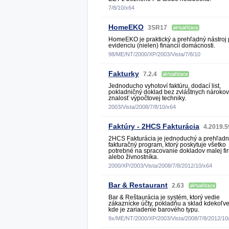
7/8/10/x64
HomeEKO
3SR17
HomeEKO je praktický a prehľadný nástroj 
evidenciu (nielen) financií domácnosti.
98/ME/NT/2000/XP/2003/Vista/7/8/10
Fakturky
7.2.4
Jednoducho vyhotoví faktúru, dodací list,
pokladničný doklad bez zvláštnych nárokov
znalosť výpočtovej techniky.
2003/Vista/2008/7/8/10/x64
Faktúry - 2HCS Fakturácia
4.2019.
2HCS Fakturácia je jednoduchý a prehľad
fakturačný program, ktorý poskytuje všetko
potrebné na spracovanie dokladov malej fi
alebo živnostníka.
2000/XP/2003/Vista/2008/7/8/2012/10/x64
Bar & Restaurant
2.63
Bar & Reštaurácia je systém, ktorý vedie
zákaznícke účty, pokladňu a sklad kdekoľve
kde je zariadenie barového typu.
9x/ME/NT/2000/XP/2003/Vista/2008/7/8/2012/10