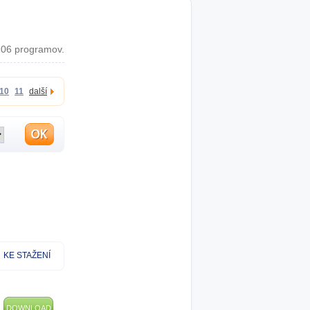
06 programov.
10
11
další
KE STAŽENÍ
DOWNLOAD