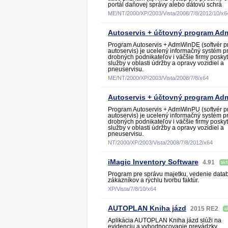
portál daňovej správy alebo dátovú schrá
ME/NT/2000/XP/2003/Vista/2008/7/8/2012/10/x6
Autoservis + účtovný program A
Program Autoservis + AdmWinDE (softvér p
autoservis) je ucelený informačný systém p
drobných podnikateľov i väčšie firmy posky
služby v oblasti údržby a opravy vozidiel a
pneuservisu.
ME/NT/2000/XP/2003/Vista/2008/7/8/x64
Autoservis + účtovný program A
Program Autoservis + AdmWinPU (softvér p
autoservis) je ucelený informačný systém p
drobných podnikateľov i väčšie firmy posky
služby v oblasti údržby a opravy vozidiel a
pneuservisu.
NT/2000/XP/2003/Vista/2008/7/8/2012/x64
iMagic Inventory Software
4.91
Program pre správu majetku, vedenie data
zákazníkov a rýchlu tvorbu faktúr.
XP/Vista/7/8/10/x64
AUTOPLAN Kniha jázd
2015 RE2
Aplikácia AUTOPLAN Kniha jázd slúži na
evidenciu a vyhodnocovanie prevádzky