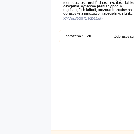
jednoduchosť, prehľadnosť, rýchlosť, ľahk
osvojenie, výberové prehľady podľa
najrôznejších kritérií, prezeranie zostáv na
obrazovke s množstvom špeciálnych funkcií
XP/Vista/2008/7/8/2012/x64
Zobrazeno
1
-
20
Zobrazovat