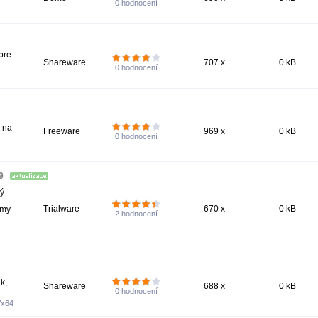
0
hodnocení
pre
Shareware
707 x
0 kB
0
hodnocení
 na
Freeware
969 x
0 kB
0
hodnocení
59
ný
Trialware
670 x
0 kB
rmy
2
hodnocení
k,
Shareware
688 x
0 kB
0
hodnocení
/x64