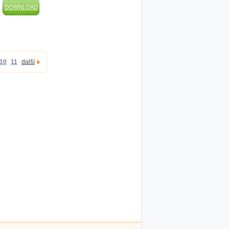
DOWNLOAD
10
11
další