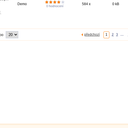
é
Demo
584 x
0 kB
0
hodnocení
.
předchozí
1
2
3
…
 po