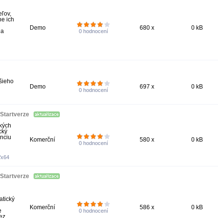
ľov,
ne ich
h
Demo
680 x
0 kB
 a
0
hodnocení
šieho
Demo
697 x
0 kB
0
hodnocení
 Startverze
kých
cký
enciu
Komerční
580 x
0 kB
0
hodnocení
/x64
 Startverze
atický
Komerční
586 x
0 kB
e
0
hodnocení
cez