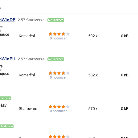
4
dmWinDE
2.57 Startverze
re
re
tujúce
Komerční
592 x
0 kB
0
hodnocení
dmWinPU
2.57 Startverze
re
re
tujúce
Komerční
582 x
0 kB
0
hodnocení
bázy
Shareware
570 x
0 kB
0
hodnocení