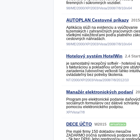
firemných i súkromných vozidiel.
98/ME/2000/XP/2003/Vista/2008/7/8/10/x64
AUTOPLAN Cestovné príkazy
201
Aplikácia slúži na evidenciu a vyúčtovanie
tuzemských i zahraničných pracovných cies
všetkými náležitosťami podľa platného zák
cestovných náhradách.
98/ME/2000/XP/2003/Vista/2008/7/8/10/x64
Hotelový systém HotelWin
2.4 Star
je samostatný recepčný softvér - hotelový 
s fakturáciou a pokladňou určený pre ubyto
zariadenia ľubovoľnej veľkosti ľahko intuití
ovládateľný bez potreby školenia.
NT/2000/XP/2003/Vista/2008/7/8/2012/10
Manažér elektronických podaní
2
Program pre elektronické podanie daňovýc
sociálnych formulárov cez dátové schránky
pomocou elektronického podpisu.
XP/Vista/7/8
DECE ÚČTO
W2015
Pre malé firmy 150 dokladov mesačne
ZADARMO (ročná systémová podpora len 
- Sk bez DPH) Jeho prednosťou je predov