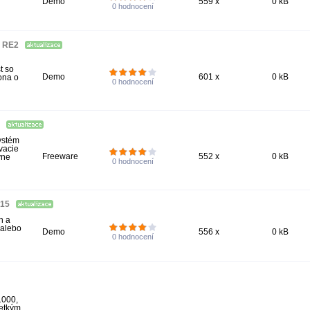
Demo
559 x
0 kB
0
hodnocení
5 RE2
t so
Demo
601 x
0 kB
ona o
0
hodnocení
t
systém
vacie
Freeware
552 x
0 kB
vne
0
hodnocení
015
h a
 alebo
Demo
556 x
0 kB
0
hodnocení
1000,
šetkým