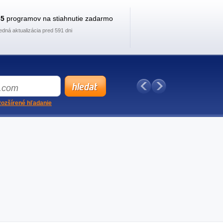
35
programov na stiahnutie zadarmo
edná aktualizácia pred 591 dni
ozšírené hľadanie