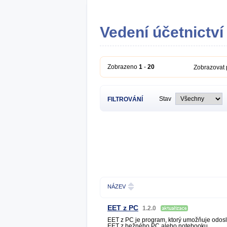
Vedení účetnictví 
Zobrazeno
1
-
20
Zobrazovat
Stav
FILTROVÁNÍ
NÁZEV
EET z PC
1.2.0
EET z PC je program, ktorý umožňuje odos
EET z bežného PC alebo notebooku.