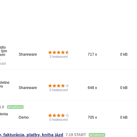
idlo
a tým
Shareware
717 x
0 kB
tom
3
hodnocení
.
/x64
pletne
vu
Shareware
648 x
0 kB
0
hodnocení
1.0
denia
Demo
705 x
0 kB
0
hodnocení
fakturácia, platby, kniha jázd
7.19 START