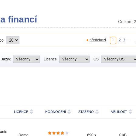
a financí
Celkom 2
předchozí
1
2
3
…
 po
Jazyk
Licence
OS
LICENCE
HODNOCENÍ
STAŽENO
VELIKOST
lanie
Demo
690 x
0 kB