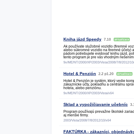
Kniha jázd Speedy
7.10
Ak používate služobné vozidlo (firemné voz
alebo súkromné ​​vozidlo na firemné účely) 
pádom potrebujete evidovať knihu jázd, po
tento program je pre vás vhodným riešením
9x/ME/NT/2000/XP/2003/Vista/2008/7/8/2012/10
Hotel & Penzión
2.2 p1.20
Hotel & Penzión je systém, ktorý vedie kom
zákaznícke účty, pokladňu a centrálnu sprá
hotela, alebo penziónu.
9x/ME/NT/2000/XP/2003/Vista/x64
Sklad a vypožičiavanie učebníc
3.
Program používajú prevažne školské zaria
aj menšie firmy.
2003/Vista/2008/7/8/2012/10/x64
FAKTÚRKA - zákazníci, objednávky, 