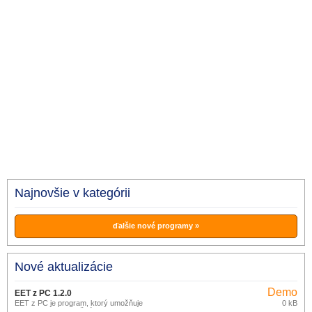
Najnovšie v kategórii
ďalšie nové programy »
Nové aktualizácie
Demo
EET z PC 1.2.0
EET z PC je program, ktorý umožňuje
0 kB
odoslanie EET z bežného PC alebo