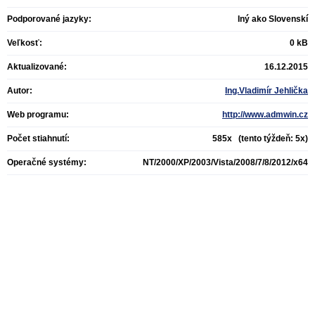
Podporované jazyky:
Iný ako Slovenskí
Veľkosť:
0 kB
Aktualizované:
16.12.2015
Autor:
Ing.Vladimír Jehlička
Web programu:
http://www.admwin.cz
Počet stiahnutí:
585x (tento týždeň: 5x)
Operačné systémy:
NT/2000/XP/2003/Vista/2008/7/8/2012/x64