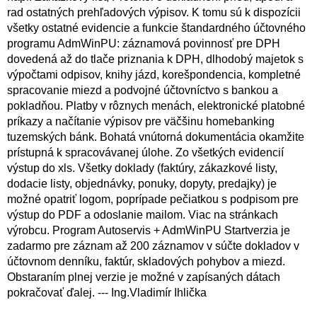
rad ostatných prehľadových výpisov. K tomu sú k dispozícii
všetky ostatné evidencie a funkcie štandardného účtovného
programu AdmWinPU: záznamová povinnosť pre DPH
dovedená až do tlače priznania k DPH, dlhodobý majetok s
výpočtami odpisov, knihy jázd, korešpondencia, kompletné
spracovanie miezd a podvojné účtovníctvo s bankou a
pokladňou. Platby v rôznych menách, elektronické platobné
príkazy a načítanie výpisov pre väčšinu homebanking
tuzemských bánk. Bohatá vnútorná dokumentácia okamžite
prístupná k spracovávanej úlohe. Zo všetkých evidencií
výstup do xls. Všetky doklady (faktúry, zákazkové listy,
dodacie listy, objednávky, ponuky, dopyty, predajky) je
možné opatriť logom, poprípade pečiatkou s podpisom pre
výstup do PDF a odoslanie mailom. Viac na stránkach
výrobcu. Program Autoservis + AdmWinPU Startverzia je
zadarmo pre záznam až 200 záznamov v súčte dokladov v
účtovnom denníku, faktúr, skladových pohybov a miezd.
Obstaraním plnej verzie je možné v zapísaných dátach
pokračovať ďalej. --- Ing.Vladimír Ihlička