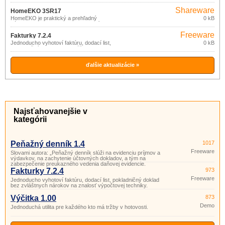
notebooku.
Shareware
HomeEKO 3SR17
HomeEKO je praktický a prehľadný
0 kB
nástroj pre evidenciu (nielen) financií
domácnosti.
Freeware
Fakturky 7.2.4
Jednoducho vyhotoví faktúru, dodací list,
0 kB
pokladničný doklad bez zvláštnych
nárokov na znalosť výpočtovej techniky.
ďalšie aktualizácie »
Najsťahovanejšie v
kategórii
Peňažný denník 1.4
1017
Freeware
Slovami autora: „Peňažný denník slúži na evidenciu príjmov a
výdavkov, na zachytenie účtovných dokladov, a tým na
zabezpečenie preukazného vedenia daňovej evidencie.
Fakturky 7.2.4
973
Freeware
Jednoducho vyhotoví faktúru, dodací list, pokladničný doklad
bez zvláštnych nárokov na znalosť výpočtovej techniky.
Výčitka 1.00
873
Demo
Jednoduchá utilita pre každého kto má tržby v hotovosti.