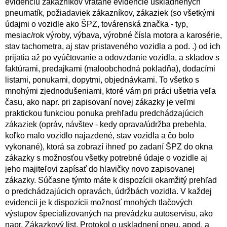
evidenciu zákazníkov vrátane evidencie uskladnených
pneumatík, požiadaviek zákazníkov, zákaziek (so všetkými
údajmi o vozidle ako ŠPZ, továrenská značka - typ,
mesiac/rok výroby, výbava, výrobné čísla motora a karosérie,
stav tachometra, aj stav pristaveného vozidla a pod. .) od ich
prijatia až po vyúčtovanie a odovzdanie vozidla, a skladov s
faktúrami, predajkami (maloobchodná pokladňa), dodacími
listami, ponukami, dopytmi, objednávkami. To všetko s
mnohými zjednodušeniami, ktoré vám pri práci ušetria veľa
času, ako napr. pri zapisovaní novej zákazky je veľmi
praktickou funkciou ponuka prehľadu predchádzajúcich
zákaziek (opráv, návštev - kedy oprava/údržba prebehla,
koľko malo vozidlo najazdené, stav vozidla a čo bolo
vykonané), ktorá sa zobrazí ihneď po zadaní ŠPZ do okna
zákazky s možnosťou všetky potrebné údaje o vozidle aj
jeho majiteľovi zapísať do hlavičky novo zapisovanej
zákazky. Súčasne týmto máte k dispozícii okamžitý prehľad
o predchádzajúcich opravách, údržbách vozidla. V každej
evidencii je k dispozícii možnosť mnohých tlačových
výstupov špecializovaných na prevádzku autoservisu, ako
napr. Zákazkový list, Protokol o uskladnení pneu, apod. a