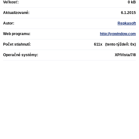
Veľkosť:
0 kB
Aktualizované:
6.1.2015
Autor:
Repkasoft
Web programu:
http://yowindow.com
Počet stiahnutí:
611x (tento týždeň: 0x)
Operačné systémy:
XP/Vista/7/8