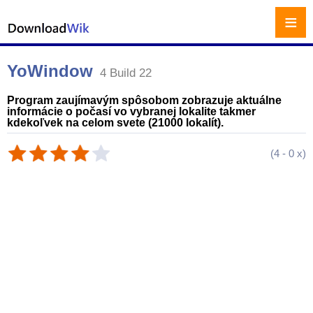
≡
YoWindow
4 Build 22
Program zaujímavým spôsobom zobrazuje aktuálne
informácie o počasí vo vybranej lokalite takmer
kdekoľvek na celom svete (21000 lokalít).
(
4
-
0
x)