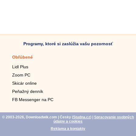
Programy, ktoré si zaslúžia vašu pozornosť
Obľúbené
Mobilné aplikácie
Lidl Plus
Krokomer do mobilu
Zoom PC
Lupa do mobilu
Skicár online
Diaľkový TV ovládač
Peňažný denník
Živé tapety do mobilu
FB Messenger na PC
Mariáš do mobilu
© 2003-2026, Downloadwik.com
| Česky (
Studna.cz
)
|
Spracovanie osobných
údajov a cookies
Reklama a kontakty