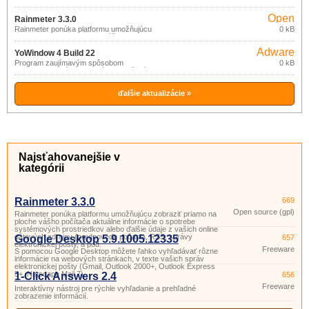
informuje o zemetraseniach, vlnách
cunami, erupciách sopiek, hurikánoch,
Open
záplavách, požiaroch, zosuvoch pôdy,
Rainmeter 3.3.0
tornádach a ďalších prírodných
source
Rainmeter ponúka platformu umožňujúcu
0 kB
udalostiach alebo katastrofách
zobraziť priamo na ploche vášho
(gpl)
kdekoľvek na svete.
počítača aktuálne informácie o spotrebe
Adware
systémových prostriedkov alebo ďalšie
YoWindow 4 Build 22
údaje z vašich online dátových zdrojov
Program zaujímavým spôsobom
0 kB
(predpovede počasia, RSS, správy
zobrazuje aktuálne informácie o počasí
elektronickej pošty, a pod.
vo vybranej lokalite takmer kdekoľvek na
celom svete (21000 lokalít).
ďalšie aktualizácie »
Najsťahovanejšie v
kategórii
Rainmeter 3.3.0
669
Open source (gpl)
Rainmeter ponúka platformu umožňujúcu zobraziť priamo na
ploche vášho počítača aktuálne informácie o spotrebe
systémových prostriedkov alebo ďalšie údaje z vašich online
dátových zdrojov (predpovede počasia, RSS, správy
Google Desktop 5.9.1005.12335
657
elektronickej pošty, a pod.
Freeware
S pomocou Google Desktop môžete ľahko vyhľadávať rôzne
informácie na webových stránkach, v texte vašich správ
elektronickej pošty (Gmail, Outlook 2000+, Outlook Express
5+, Netscape Mail 7).
1-Click Answers 2.4
656
Freeware
Interaktívny nástroj pre rýchle vyhľadanie a prehľadné
zobrazenie informácií.