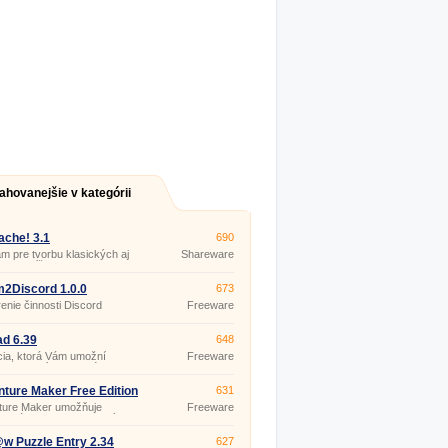
ahovanejšie v kategórii
che! 3.1
690
m pre tvorbu klasických aj
Shareware
kych krížoviek, osemsmeriek
lných kriskrosov.
2Discord 1.0.0
673
enie činnosti Discord
Freeware
d 6.39
648
cia, ktorá Vám umožní
Freeware
ucho vyvíjať vlastné 3D hry
rať 3D scény a do virtuálneho
oru vkladať inteligentné 3D
ture Maker Free Edition
631
.
ture Maker umožňuje
Freeware
duchú tvorbu jednoduchých
h hier, interaktívnych
tácií a výukových programov,
w Puzzle Entry 2.34
627