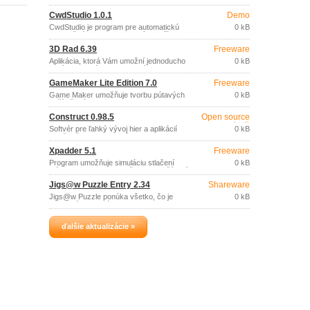
skladačiek, ktoré sú súčasťou programu,
alebo vytvorte vlastnú, zo svojich
CwdStudio 1.0.1
Demo
obľúbených fotografií a odošlite e-mailom
svojim priateľom.
CwdStudio je program pre automatickú
0 kB
tvorbu švédskych a klasických krížoviek
a osemsmeriek a ich publikovanie.
3D Rad 6.39
Freeware
Aplikácia, ktorá Vám umožní jednoducho
0 kB
vyvíjať vlastné 3D hry (vytvárať 3D
scény a do virtuálneho priestoru vkladať
GameMaker Lite Edition 7.0
Freeware
inteligentné 3D prvky).
Game Maker umožňuje tvorbu pútavých
0 kB
počítačových hier, bez nutnosti
programovania.
Construct 0.98.5
Open source
(gpl)
Softvér pre ľahký vývoj hier a aplikácií
0 kB
založených na technológii DirectX 9, vo
vizuálnom prostredí.
Xpadder 5.1
Freeware
Program umožňuje simuláciu stlačení
0 kB
klávesov a pohybov myšou pri používaní
gamepadov.
Jigs@w Puzzle Entry 2.34
Shareware
Jigs@w Puzzle ponúka všetko, čo je
0 kB
potrebné na vytváranie a hranie
obrázkových puzzles skladačiek.
ďalšie aktualizácie »