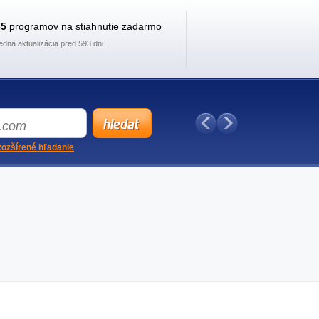
35
programov na stiahnutie zadarmo
edná aktualizácia pred 593 dni
ozšírené hľadanie