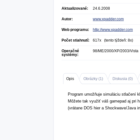
Aktualizované:
24.6.2008
Autor:
www.xpadder.com
Web programu:
http://www.xpadder.com
Počet stiahnutí:
617x (tento týždeň: 8x)
Operačné
98/ME/2000/XP/2003/Vista
systémy:
Opis
Obrázky (
1
)
Diskusia (
0
)
Program umožňuje simuláciu stlačení 
Môžete tak využiť váš gamepad aj pri h
(vrátane DOS hier a Shockwave/Java int