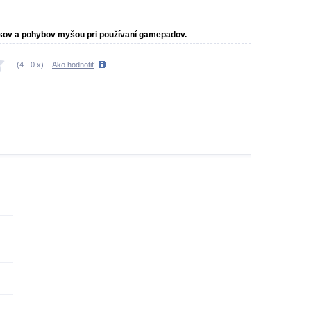
sov a pohybov myšou pri používaní gamepadov.
(
4
-
0
x)
Ako hodnotiť