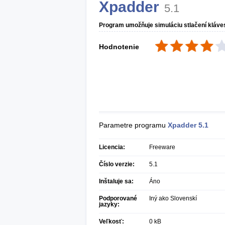
Xpadder
5.1
Program umožňuje simuláciu stlačení kláve
Hodnotenie
Parametre programu
Xpadder
5.1
Licencia:
Freeware
Číslo verzie:
5.1
Inštaluje sa:
Áno
Podporované
Iný ako Slovenskí
jazyky:
Veľkosť:
0 kB