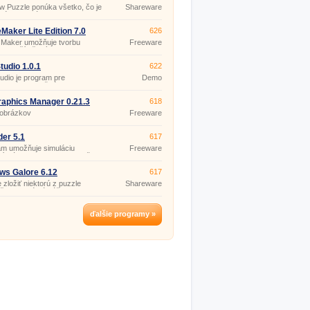
alosti písania skriptov a
 Puzzle ponúka všetko, čo je
Shareware
amovania.
né na vytváranie a hranie
ových puzzles skladačiek.
aker Lite Edition 7.0
626
Maker umožňuje tvorbu
Freeware
ch počítačových hier, bez
ti programovania.
udio 1.0.1
622
dio je program pre
Demo
tickú tvorbu švédskych a
kých krížoviek a osemsmeriek
publikovanie.
aphics Manager 0.21.3
618
 obrázkov
Freeware
er 5.1
617
am umožňuje simuláciu
Freeware
ní klávesov a pohybov myšou
užívaní gamepadov.
ws Galore 6.12
617
 zložiť niektorú z puzzle
Shareware
čiek, ktoré sú súčasťou
mu, alebo vytvorte vlastnú, zo
h obľúbených fotografií a
te e-mailom svojim priateľom.
ďalšie programy »