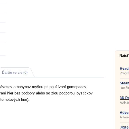
Najsť
Heada
Ďalšie verzie (0)
Progra
švéds
a číse
Steam
klávesov a pohybov myšou pri používaní gamepadov.
Rozšír
raní hier bez podpory alebo so zlou podporou joystickov
3D Ra
ernetových hier).
Apliká
jednod
(vytvá
priest
Adven
prvky)
4.4
Adven
jedno
akčnýc
prezen
Jigs@