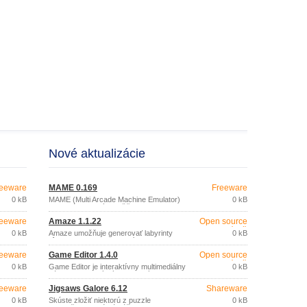
Nové aktualizácie
eeware
MAME 0.169
Freeware
0 kB
MAME (Multi Arcade Machine Emulator)
0 kB
je emulátor, ktorý umožňuje hrať
klasické, pôvodné video arcade hry na
eeware
Amaze 1.1.22
Open source
vašom novom PC.
(gpl)
0 kB
Amaze umožňuje generovať labyrinty
0 kB
rôznych tvarov a veľkostí.
eeware
Game Editor 1.4.0
Open source
(gpl)
0 kB
Game Editor je interaktívny multimediálny
0 kB
nástroj pre ľahký vývoj vlastných 2D hier
pre PC a rôzne mobilné zariadenia na
eeware
Jigsaws Galore 6.12
Shareware
rôznych platformách (PDA, iPhone, iPad,
GP2X, Smartphone).
0 kB
Skúste zložiť niektorú z puzzle
0 kB