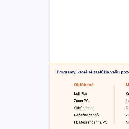
Programy, ktoré si zaslúžia vašu po
Obľúbené
M
Lidl Plus
K
Zoom PC
L
Skicár online
D
Peňažný denník
Ž
FB Messenger na PC
M