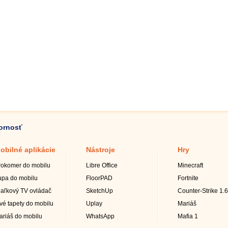
zornosť
obilné aplikácie
Nástroje
Hry
rokomer do mobilu
Libre Office
Minecraft
upa do mobilu
FloorPAD
Fortnite
iaľkový TV ovládač
SketchUp
Counter-Strike 1.6
ivé tapety do mobilu
Uplay
Mariáš
ariáš do mobilu
WhatsApp
Mafia 1