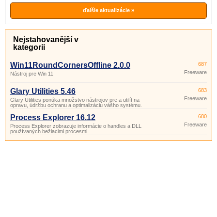
vyčistenie registra, správa aplikácií
spúšťaných pri štarte, správca cookies,
ďalšie aktualizácie »
vymazanie histórie a pod.
Nejstahovanější v
kategorii
Win11RoundCornersOffline 2.0.0
687
Freeware
Nástroj pre Win 11
Glary Utilities 5.46
683
Freeware
Glary Utilities ponúka množstvo nástrojov pre a utilít na
opravu, údržbu ochranu a optimalizáciu vášho systému.
Process Explorer 16.12
680
Freeware
Process Explorer zobrazuje informácie o handles a DLL
používaných bežiacimi procesmi.