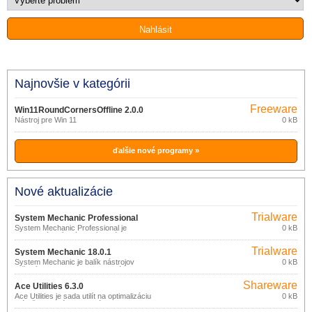
Najnovšie v kategórii
Freeware
Win11RoundCornersOffline 2.0.0
Nástroj pre Win 11
0 kB
ďalšie nové programy »
Nové aktualizácie
Trialware
System Mechanic Professional
System Mechanic Professional je
0 kB
18.0.1
kompletný balík výkonných nástrojov na
zaistenie optimálneho výkonu a
Trialware
bezpečnosti PC.
System Mechanic 18.0.1
System Mechanic je balík nástrojov
0 kB
určených na vyhľadanie, odstránenie a
prevenciu problémov s PC.
Shareware
Ace Utilities 6.3.0
Ace Utilities je sada utilít na optimalizáciu
0 kB
a údržbu systému: odstránenie
nepotrebných a duplicitných súborov,