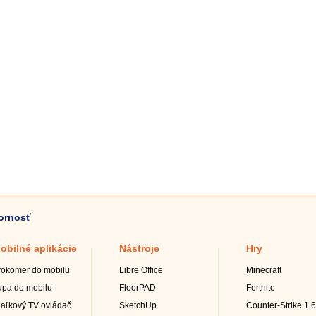
zornosť
obilné aplikácie
Nástroje
Hry
rokomer do mobilu
Libre Office
Minecraft
upa do mobilu
FloorPAD
Fortnite
iaľkový TV ovládač
SketchUp
Counter-Strike 1.6