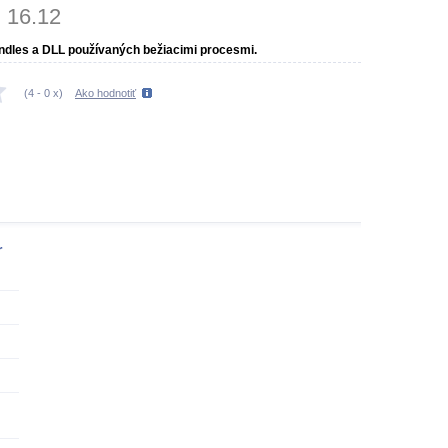
16.12
andles a DLL používaných bežiacimi procesmi.
(
4
-
0
x)
Ako hodnotiť
r