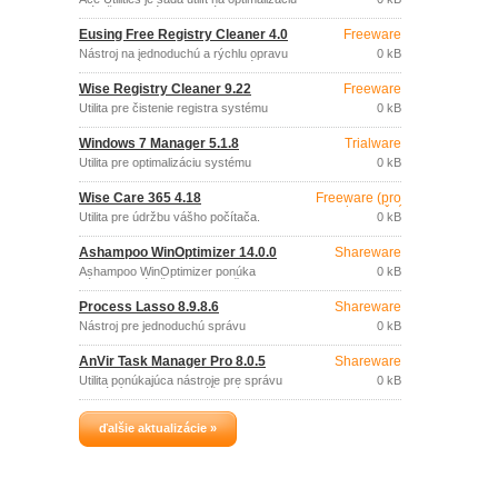
a údržbu systému: odstránenie
nepotrebných a duplicitných súborov,
Eusing Free Registry Cleaner 4.0
Freeware
vyčistenie registra, správa aplikácií
spúšťaných pri štarte, správca cookies,
Nástroj na jednoduchú a rýchlu opravu
0 kB
vymazanie histórie a pod.
chybných údajov v registri systému
Windows.
Wise Registry Cleaner 9.22
Freeware
Utilita pre čistenie registra systému
0 kB
Windows.
Windows 7 Manager 5.1.8
Trialware
Utilita pre optimalizáciu systému
0 kB
Windows 7.
Wise Care 365 4.18
Freeware (pro
nekomerční
Utilita pre údržbu vášho počítača.
0 kB
účely)
Ashampoo WinOptimizer 14.0.0
Shareware
Ashampoo WinOptimizer ponúka
0 kB
nástroje na údržbu, zabezpečenie a
optimalizáciu výkonu vášho systému
Process Lasso 8.9.8.6
Shareware
Windows.
Nástroj pre jednoduchú správu
0 kB
procesov.
AnVir Task Manager Pro 8.0.5
Shareware
Utilita ponúkajúca nástroje pre správu
0 kB
aplikácií a procesov spúšťaných
automaticky pri štarte Windows.
ďalšie aktualizácie »