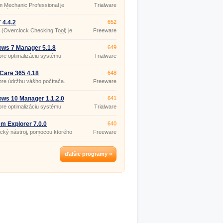
1
 Mechanic Professional je
Trialware
tný balík výkonných
jov na zaistenie optimálneho
 a bezpečnosti PC.
4.4.2
652
(Overclock Checking Tool) je
Freeware
j na testovanie stability vášho
(pro
u s využitím 4 rôznych testov
nekomerční
everenie CPU, GPU a výkonu
účely)
ws 7 Manager 5.1.8
649
cieho zdroja.
a pre optimalizáciu systému
Trialware
ws 7.
Care 365 4.18
648
a pre údržbu vášho počítača.
Freeware
(pro
nekomerční
účely)
ws 10 Manager 1.1.2.0
641
a pre optimalizáciu systému
Trialware
ws 10.
m Explorer 7.0.0
640
ický nástroj, pomocou ktorého
Freeware
 vidieť, všetko čo sa deje s
systémom: aktívne procesy,
ované ovládače, aplikácie
né pri štarte, otvorené súbory,
ďalšie programy »
é pripojenia a ďalšie.