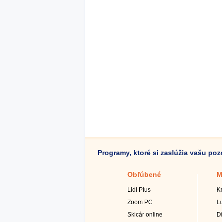
Programy, ktoré si zaslúžia vašu po
Obľúbené
M
Lidl Plus
K
Zoom PC
L
Skicár online
D