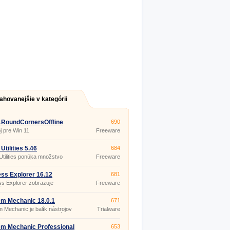
ahovanejšie v kategórii
1RoundCornersOffline
690
j pre Win 11
Freeware
Utilities 5.46
684
Utilities ponúka množstvo
Freeware
ov pre a utilít na opravu,
 ochranu a optimalizáciu
 systému.
ss Explorer 16.12
681
s Explorer zobrazuje
Freeware
ácie o handles a DLL
aných bežiacimi procesmi.
m Mechanic 18.0.1
671
 Mechanic je balík nástrojov
Trialware
ch na vyhľadanie, odstránenie
enciu problémov s PC.
m Mechanic Professional
653