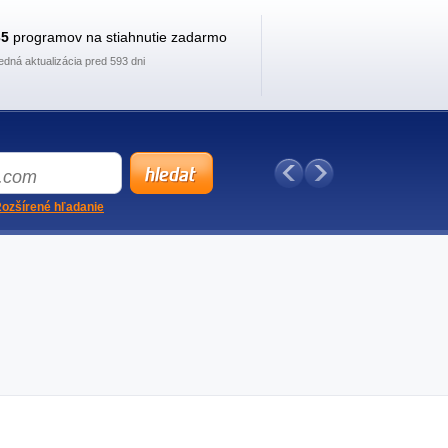
35
programov na stiahnutie zadarmo
edná aktualizácia pred 593 dni
ozšírené hľadanie