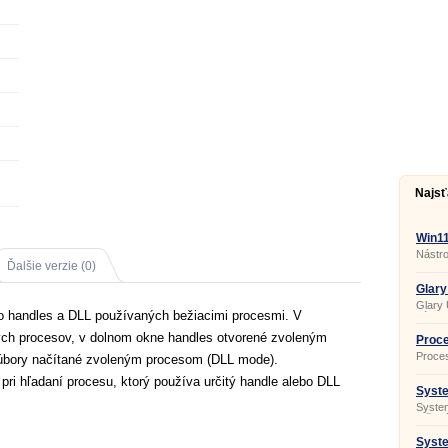
Najsť
Win1
2.0.0
Nástro
Ďalšie verzie (0)
Glary 
Glary 
 o handles a DLL používaných bežiacimi procesmi. V
nástroj
údržbu
ch procesov, v dolnom okne handles otvorené zvoleným
vášho
Proce
Proces
úbory načítané zvoleným procesom (DLL mode).
inform
použív
ri hľadaní procesu, ktorý používa určitý handle alebo DLL
Syste
System
určený
a prev
Syste