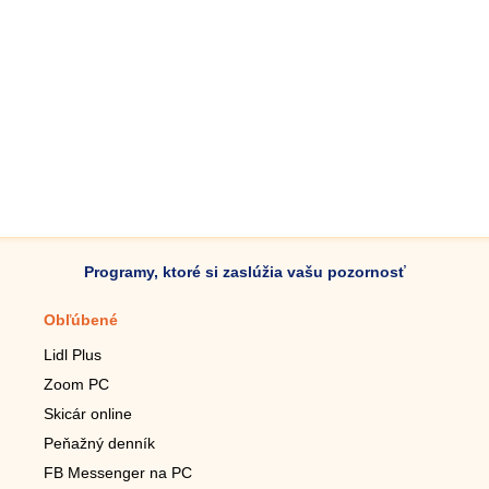
Programy, ktoré si zaslúžia vašu pozornosť
Obľúbené
Mobilné aplikácie
Lidl Plus
Krokomer do mobilu
Zoom PC
Lupa do mobilu
Skicár online
Diaľkový TV ovládač
Peňažný denník
Živé tapety do mobilu
FB Messenger na PC
Mariáš do mobilu