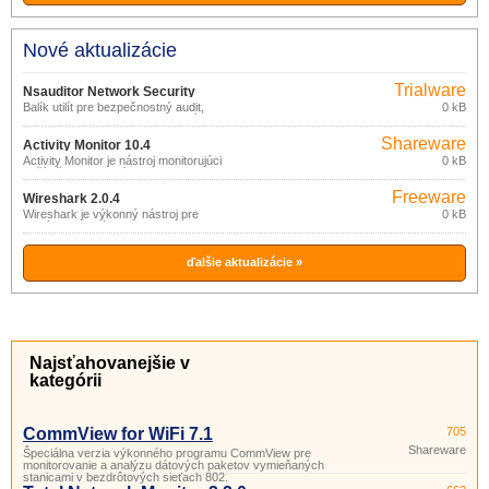
Nové aktualizácie
Trialware
Nsauditor Network Security
Balík utilít pre bezpečnostný audit,
0 kB
Audítor 3.0.14
monitorovanie a skenovanie sietí.
Shareware
Activity Monitor 10.4
Activity Monitor je nástroj monitorujúci
0 kB
počítače v sieti: snímky pracovnej
plochy, spustené programy, navštívené
Freeware
weby, stlačené klávesy a pod.
Wireshark 2.0.4
Wireshark je výkonný nástroj pre
0 kB
analýzu sieťových protokolov,
umožňujúci zachytávanie a podrobné
skúmanie dát pretekajúcich sietí alebo
zachytených a uložených na disku.
ďalšie aktualizácie »
Najsťahovanejšie v
kategórii
CommView for WiFi 7.1
705
Shareware
Špeciálna verzia výkonného programu CommView pre
monitorovanie a analýzu dátových paketov vymieňaných
stanicami v bezdrôtových sieťach 802.