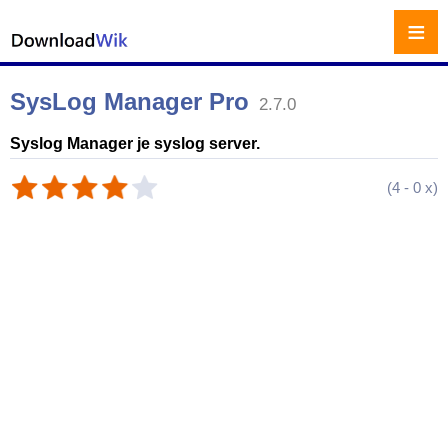
≡
SysLog Manager Pro
2.7.0
Syslog Manager je syslog server.
(
4
-
0
x)