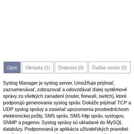
Opis
Obrázky (
1
)
Diskusia (
0
)
Ďalšie verzie (0)
Syslog Manager je syslog server. Umožňuje prijímať,
zaznamenávať, zobrazovať a odovzdávať ďalej systémové
správy zo všetkých zariadení (router, firewall, switch), ktoré
podporujú generovanie syslog správ. Dokáže prijímať TCP a
UDP syslog správy a zasielať upozornenia prostredníctvom
elektronickej pošty, SMS správ, SMS-http správ, syslogov,
SNMP a pagerov. Syslog správy sú ukladané do MySQL
databázy. Podporovaná je aplikácia užívateľských pravidiel