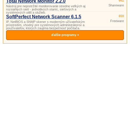
Total Network Monitor 2.2.0
662
Shareware
Nástroj pre nepretržité monitorovanie stredne veľkých aj
rozsiahlych sietí - jednotlivých staníc, sieťových a
systémových utilít a služieb.
SoftPerfect Network Scanner 6.1.5
659
Freeware
IP, NetBIOS a SNMP skener s moderným užívateľským
prostredím, vhodný pre systémových administrátorov a
používateľov, ktorých zaujíma bezpečnosť počítača.
ďalšie programy »