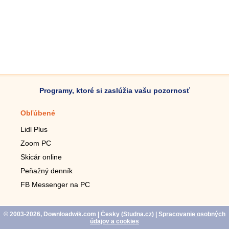
Programy, ktoré si zaslúžia vašu pozornosť
Obľúbené
Mobilné aplikácie
Lidl Plus
Krokomer do mobilu
Zoom PC
Lupa do mobilu
Skicár online
Diaľkový TV ovládač
Peňažný denník
Živé tapety do mobilu
FB Messenger na PC
Mariáš do mobilu
© 2003-2026, Downloadwik.com
| Česky (
Studna.cz
)
|
Spracovanie osobných
údajov a cookies