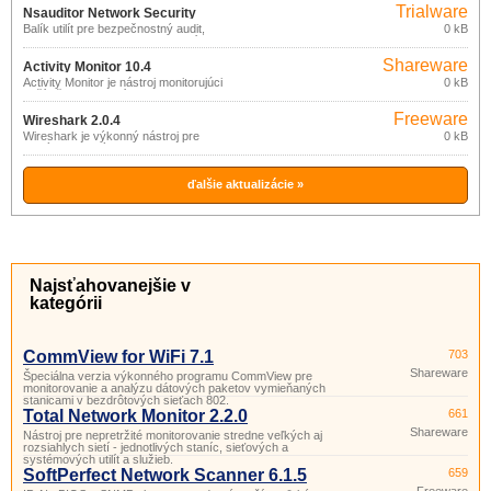
Trialware
Nsauditor Network Security
Balík utilít pre bezpečnostný audit,
0 kB
Audítor 3.0.14
monitorovanie a skenovanie sietí.
Shareware
Activity Monitor 10.4
Activity Monitor je nástroj monitorujúci
0 kB
počítače v sieti: snímky pracovnej
plochy, spustené programy, navštívené
Freeware
weby, stlačené klávesy a pod.
Wireshark 2.0.4
Wireshark je výkonný nástroj pre
0 kB
analýzu sieťových protokolov,
umožňujúci zachytávanie a podrobné
skúmanie dát pretekajúcich sietí alebo
zachytených a uložených na disku.
ďalšie aktualizácie »
Najsťahovanejšie v
kategórii
CommView for WiFi 7.1
703
Shareware
Špeciálna verzia výkonného programu CommView pre
monitorovanie a analýzu dátových paketov vymieňaných
stanicami v bezdrôtových sieťach 802.
Total Network Monitor 2.2.0
661
Shareware
Nástroj pre nepretržité monitorovanie stredne veľkých aj
rozsiahlych sietí - jednotlivých staníc, sieťových a
systémových utilít a služieb.
SoftPerfect Network Scanner 6.1.5
659