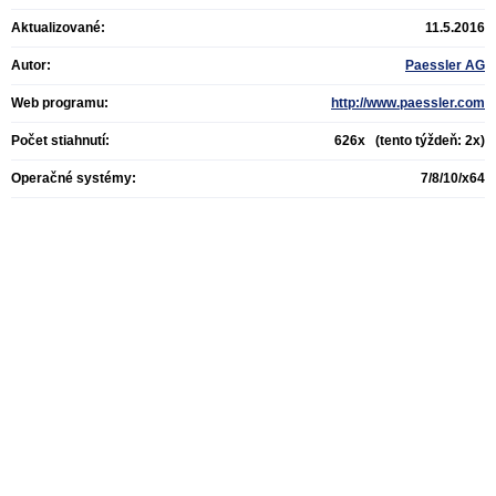
Aktualizované:
11.5.2016
Autor:
Paessler AG
Web programu:
http://www.paessler.com
Počet stiahnutí:
626x (tento týždeň: 2x)
Operačné systémy:
7/8/10/x64