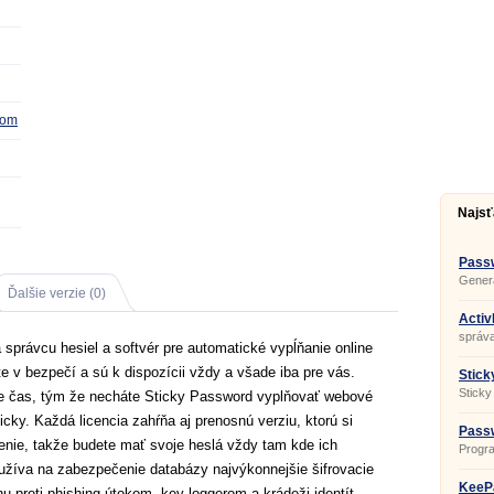
com
Najsť
Passw
Generá
Ďalšie verzie (0)
Activ
správa
 správcu hesiel a softvér pre automatické vypĺňanie online
te v bezpečí a sú k dispozícii vždy a všade iba pre vás.
Stick
Sticky
ite čas, tým že necháte Sticky Password vyplňovať webové
icky. Každá licencia zahŕňa aj prenosnú verziu, ktorú si
Passw
enie, takže budete mať svoje heslá vždy tam kde ich
Progra
mien a
užíva na zabezpečenie databázy najvýkonnejšie šifrovacie
bezpeč
triede
KeePa
nu proti phishing útokom, key-loggerom a krádeži identít.