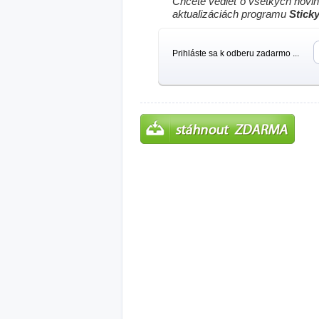
Chcete vedieť o všetkých novi
aktualizáciách programu
Stick
Prihláste sa k odberu zadarmo ...