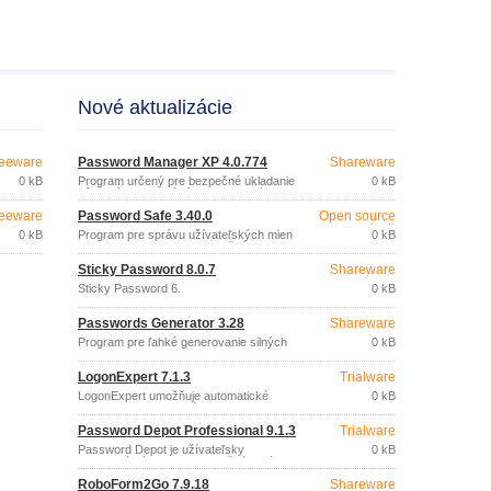
Nové aktualizácie
eeware
Password Manager XP 4.0.774
Shareware
0 kB
Program určený pre bezpečné ukladanie
0 kB
dôverných informácií (prihlasovacích
mien, hesiel, PIN kódov, čísel kreditných
eeware
Password Safe 3.40.0
Open source
kariet, a pod.
(gpl)
0 kB
Program pre správu užívateľských mien
0 kB
a hesiel (generovanie bezpečných
hesiel, rôzne spôsoby triedenia,…).
Sticky Password 8.0.7
Shareware
Sticky Password 6.
0 kB
Passwords Generator 3.28
Shareware
Program pre ľahké generovanie silných
0 kB
hesiel.
LogonExpert 7.1.3
Trialware
LogonExpert umožňuje automatické
0 kB
prihlasovanie do systému Windows.
Password Depot Professional 9.1.3
Trialware
Password Depot je užívateľsky
0 kB
priateľský nástroj pre bezpečnú správu a
úschovu hesiel.
RoboForm2Go 7.9.18
Shareware