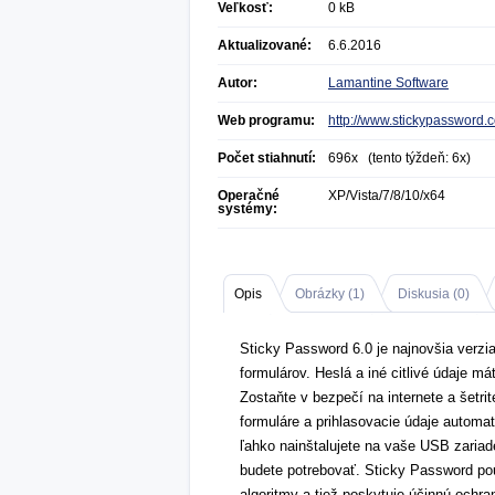
Veľkosť:
0 kB
Aktualizované:
6.6.2016
Autor:
Lamantine Software
Web programu:
http://www.stickypassword.
Počet stiahnutí:
696x (tento týždeň: 6x)
Operačné
XP/Vista/7/8/10/x64
systémy:
Opis
Obrázky (
1
)
Diskusia (
0
)
Sticky Password 6.0 je najnovšia verzia
formulárov. Heslá a iné citlivé údaje má
Zostaňte v bezpečí na internete a šetr
formuláre a prihlasovacie údaje automat
ľahko nainštalujete na vaše USB zariad
budete potrebovať. Sticky Password po
algoritmy a tiež poskytuje účinnú ochra