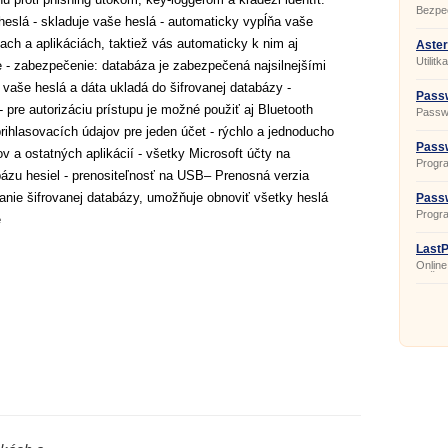
Bezpeč
 heslá - skladuje vaše heslá - automaticky vypĺňa vaše
ach a aplikáciách, taktiež vás automaticky k nim aj
Aster
Utilit
re - zabezpečenie: databáza je zabezpečená najsilnejšími
masko
y vaše heslá a dáta ukladá do šifrovanej databázy -
Pass
- pre autorizáciu prístupu je možné použiť aj Bluetooth
Passw
Passw
rihlasovacích údajov pre jeden účet - rýchlo a jednoducho
ľubovo
(podľa
Passw
ov a ostatných aplikácií - všetky Microsoft účty na
heslá,
Progra
inform
ázu hesiel - prenositeľnosť na USB– Prenosná verzia
silných
(Blowf
MDC/S
nie šifrovanej databázy, umožňuje obnoviť všetky heslá
Pass
Progr
é
uklada
(prihl
kódov,
LastP
Online
uložen
mien a
prihl
služb
na ser
pod j