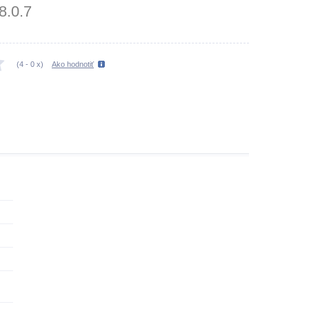
8.0.7
(
4
-
0
x)
Ako hodnotiť