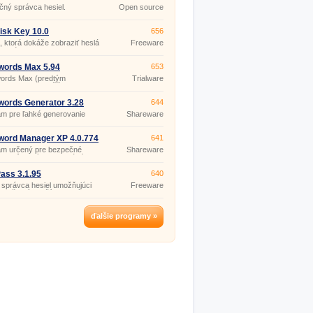
ný správca hesiel.
Open source
(gpl)
isk Key 10.0
656
ka, ktorá dokáže zobraziť heslá
Freeware
vané reťazcom znakov "***".
words Max 5.94
653
ords Max (predtým
Trialware
ords Plus) umožňuje
ľnému počtu užívateľov
 zakúpenej licencie) ukladať
ords Generator 3.28
644
 užívateľské mená a ďalšie
m pre ľahké generovanie
Shareware
ácie v šifrovanom súbore
 hesiel.
ish, Triple DES, DES,
HS, RC4, Safer, Standard).
word Manager XP 4.0.774
641
am určený pre bezpečné
Shareware
nie dôverných informácií
asovacích mien, hesiel, PIN
 čísel kreditných kariet, a pod.
ass 3.1.95
640
 správca hesiel umožňujúci
Freeware
ie všetkých užívateľských
 hesiel, ktoré používate pri
asovaní k rôznym webovým
ám, v zabezpečenej schránke
ďalšie programy »
veri prevádzkovateľa služby,
edným master heslom.