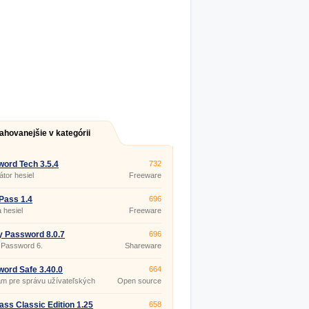
ahovanejšie v kategórii
ord Tech 3.5.4
732
tor hesiel
Freeware
Pass 1.4
696
 hesiel
Freeware
y Password 8.0.7
696
 Password 6.
Shareware
ord Safe 3.40.0
664
m pre správu užívateľských
Open source
 hesiel (generovanie
(gpl)
ných hesiel, rôzne spôsoby
nia,…).
ss Classic Edition 1.25
658