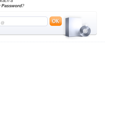
nkách a
y Password
?