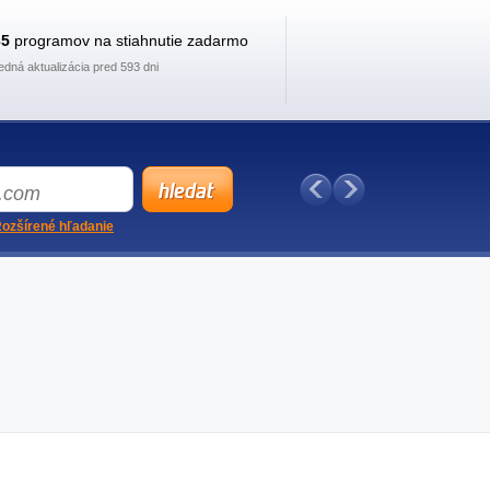
35
programov na stiahnutie zadarmo
edná aktualizácia pred 593 dni
ozšírené hľadanie