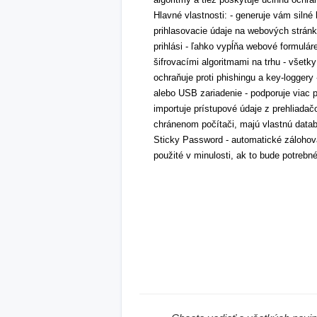
Hlavné vlastnosti: - generuje vám silné
prihlasovacie údaje na webových stránk
prihlási - ľahko vypĺňa webové formulá
šifrovacími algoritmami na trhu - všetk
ochraňuje proti phishingu a key-loggery 
alebo USB zariadenie - podporuje viac p
importuje prístupové údaje z prehliadač
chránenom počítači, majú vlastnú datab
Sticky Password - automatické zálohova
použité v minulosti, ak to bude potrebn