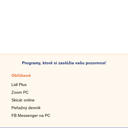
Programy, ktoré si zaslúžia vašu pozornosť
Obľúbené
Mobilné aplikácie
Lidl Plus
Krokomer do mobilu
Zoom PC
Lupa do mobilu
Skicár online
Diaľkový TV ovládač
Peňažný denník
Živé tapety do mobilu
FB Messenger na PC
Mariáš do mobilu