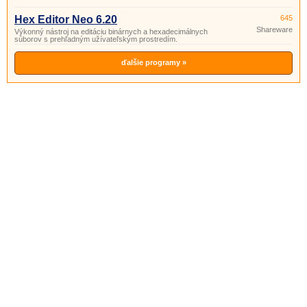
Hex Editor Neo 6.20
645
Shareware
Výkonný nástroj na editáciu binárnych a hexadecimálnych
súborov s prehľadným užívateľským prostredím.
ďalšie programy »