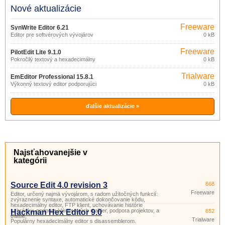
Nové aktualizácie
Freeware
SynWrite Editor 6.21
Editor pre softvérových vývojárov
0 kB
ponúkajúci rad nástrojov pre
efektívnejšiu správu projektov.
Freeware
PilotEdit Lite 9.1.0
Pokročilý textový a hexadecimálny
0 kB
editor.
Trialware
EmEditor Professional 15.8.1
Výkonný textový editor podporujúci
0 kB
makrá (JavaScript, VBScript, Perl Script,
PHP Script, .
ďalšie aktualizácie »
Najsťahovanejšie v
kategórii
Source Edit 4.0 revision 3
668
Freeware
Editor, určený najmä vývojárom, s radom užitočných funkcií:
zvýraznenie syntaxe, automatické dokončovanie kódu,
hexadecimálny editor, FTP klient, uchovávanie histórie
schránky, podpora klávesových makier, podpora projektov, a
Hackman Hex Editor 9.0
652
ďalšie.
Trialware
Populárny hexadecimálny editor s disassemblerom.