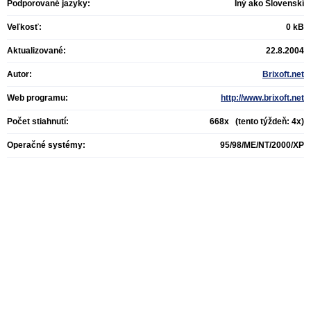
Podporované jazyky:
Iný ako Slovenskí
Veľkosť:
0 kB
Aktualizované:
22.8.2004
Autor:
Brixoft.net
Web programu:
http://www.brixoft.net
Počet stiahnutí:
668x (tento týždeň: 4x)
Operačné systémy:
95/98/ME/NT/2000/XP