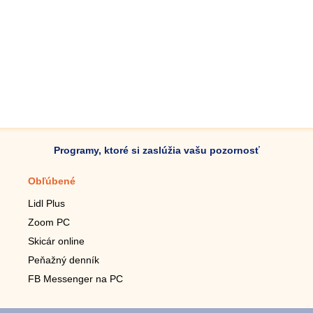
Programy, ktoré si zaslúžia vašu pozornosť
Obľúbené
Mobilné aplikácie
Lidl Plus
Krokomer do mobilu
Zoom PC
Lupa do mobilu
Skicár online
Diaľkový TV ovládač
Peňažný denník
Živé tapety do mobilu
FB Messenger na PC
Mariáš do mobilu