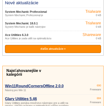
Nové aktualizácie
Trialware
System Mechanic Professional
System Mechanic Professional je
0 kB
18.0.1
kompletný balík výkonných nástrojov na
zaistenie optimálneho výkonu a
Trialware
bezpečnosti PC.
System Mechanic 18.0.1
System Mechanic je balík nástrojov
0 kB
určených na vyhľadanie, odstránenie a
prevenciu problémov s PC.
Shareware
Ace Utilities 6.3.0
Ace Utilities je sada utilít na optimalizáciu
0 kB
a údržbu systému: odstránenie
nepotrebných a duplicitných súborov,
vyčistenie registra, správa aplikácií
spúšťaných pri štarte, správca cookies,
ďalšie aktualizácie »
vymazanie histórie a pod.
Najsťahovanejšie v
kategórii
Win11RoundCornersOffline 2.0.0
690
Freeware
Nástroj pre Win 11
Glary Utilities 5.46
684
Freeware
Glary Utilities ponúka množstvo nástrojov pre a utilít na
opravu, údržbu ochranu a optimalizáciu vášho systému.