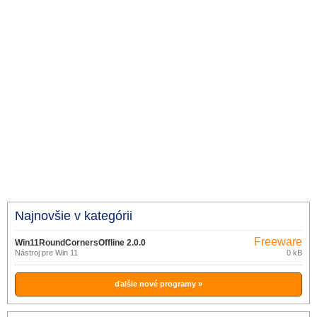
Najnovšie v kategórii
Freeware
Win11RoundCornersOffline 2.0.0
Nástroj pre Win 11
0 kB
ďalšie nové programy »