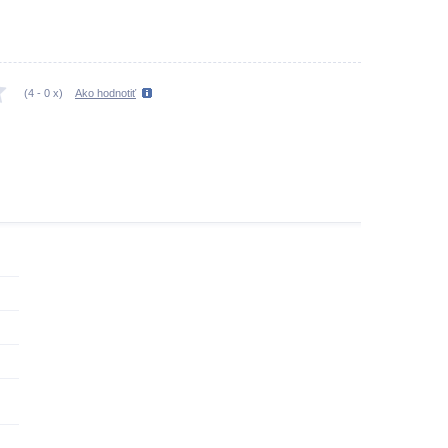
(
4
-
0
x)
Ako hodnotiť