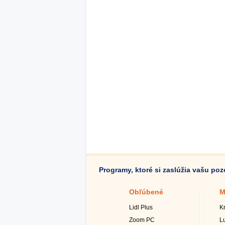
Programy, ktoré si zaslúžia vašu po
Obľúbené
M
Lidl Plus
K
Zoom PC
L