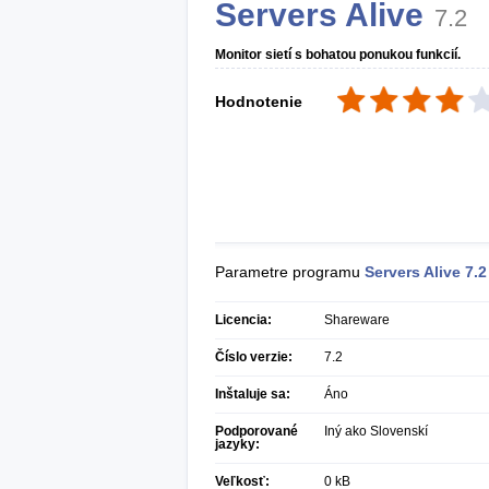
Servers Alive
7.2
Monitor sietí s bohatou ponukou funkcií.
Hodnotenie
Parametre programu
Servers Alive
7.2
Licencia:
Shareware
Číslo verzie:
7.2
Inštaluje sa:
Áno
Podporované
Iný ako Slovenskí
jazyky:
Veľkosť:
0 kB