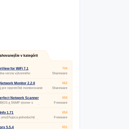
ahovanejšie v kategórii
iew for WiFi 7.1
704
lna verzia výkonného
Shareware
amu CommView pre
rovanie a analýzu dátových
v vymieňaných stanicami v
 Network Monitor 2.2.0
662
tových sieťach 802.
j pre nepretržité monitorovanie
Shareware
e veľkých aj rozsiahlych sietí -
livých staníc, sieťových a
ových utilít a služieb.
erfect Network Scanner
659
etBIOS a SNMP skener s
Freeware
ným užívateľským prostredím,
ý pre systémových
strátorov a používateľov,
Info 1.71
654
ch zaujíma bezpečnosť
ka umožňujúca jednoduché
Freeware
ča.
anie dostupných informácií o
IP adrese: vlastníka adresy,
krajiny/štátu, rozsah IP
rx 5.5.4
651