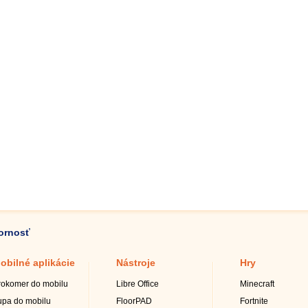
zornosť
obilné aplikácie
Nástroje
Hry
rokomer do mobilu
Libre Office
Minecraft
upa do mobilu
FloorPAD
Fortnite