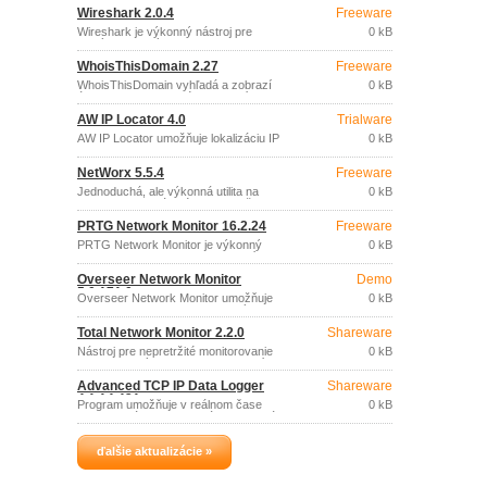
plochy, spustené programy, navštívené
Wireshark 2.0.4
Freeware
weby, stlačené klávesy a pod.
Wireshark je výkonný nástroj pre
0 kB
analýzu sieťových protokolov,
umožňujúci zachytávanie a podrobné
WhoisThisDomain 2.27
Freeware
skúmanie dát pretekajúcich sietí alebo
zachytených a uložených na disku.
WhoisThisDomain vyhľadá a zobrazí
0 kB
údaje o zadanej doméne (vlastník,
informácie o registrácii).
AW IP Locator 4.0
Trialware
AW IP Locator umožňuje lokalizáciu IP
0 kB
adresy (krajina, mesto, oblasť, ISP),
použitím online databázy.
NetWorx 5.5.4
Freeware
Jednoduchá, ale výkonná utilita na
0 kB
monitorovanie dátového toku vašim
pripojením k sieti (vytáčané, Ethernet,
PRTG Network Monitor 16.2.24
Freeware
ISDN, DSL, 802.
PRTG Network Monitor je výkonný
0 kB
prostriedok na monitorovanie sietí.
Overseer Network Monitor
Demo
5.0.171.0
Overseer Network Monitor umožňuje
0 kB
monitorovať dostupnosť webových
serverov (http/https), kritických
Total Network Monitor 2.2.0
Shareware
systémových služieb a procesov
Windows serverov, zaznamenávané
Nástroj pre nepretržité monitorovanie
0 kB
udalosti (Event Log) alebo veľkosť
stredne veľkých aj rozsiahlych sietí -
voľného priestoru na diskoch.
jednotlivých staníc, sieťových a
Advanced TCP IP Data Logger
Shareware
systémových utilít a služieb.
4.1.14.421
Program umožňuje v reálnom čase
0 kB
zaznamenávať TCP/IP dáta pretekajúce
sieťou, odosielať a prijímať sériové dáta
prostredníctvom internetu alebo LAN.
ďalšie aktualizácie »