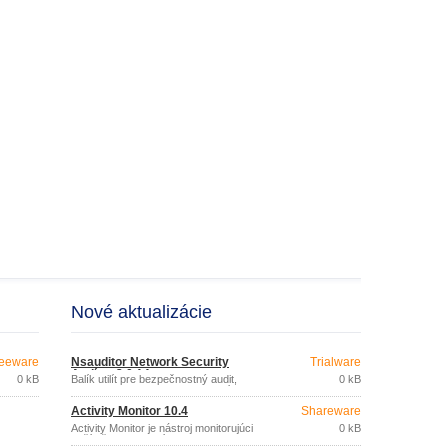
Nové aktualizácie
eeware
Nsauditor Network Security
Trialware
Audítor 3.0.14
0 kB
Balík utilít pre bezpečnostný audit,
0 kB
monitorovanie a skenovanie sietí.
Activity Monitor 10.4
Shareware
Activity Monitor je nástroj monitorujúci
0 kB
počítače v sieti: snímky pracovnej