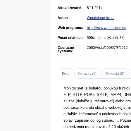
Aktualizované:
5.11.2014
Autor:
Woodstone bvba
Web programu:
http://www.woodstone.nu
Počet stiahnutí:
509x (tento týždeň: 3x)
Operačné
2003/Vista/2008/7/8/2012
systémy:
Opis
Obrázky (
1
)
Diskusia (
0
)
Monitor sietí s bohatou ponukou funkci
FTP, HTTP, POP3, SMTP, IMAP4, DNS IP
služba (dokáže ju reštartovať) alebo p
počítača, kontrola obsahu webovej strá
a ďalšie. Informovať o udalostiach dok
správ, zápisom do log súboru, ... Poz
obmedzenia monitorovať až 10 služieb.