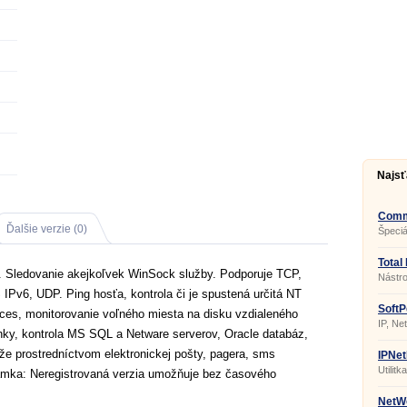
Najsť
CommV
Ďalšie verzie (0)
Špeciá
progr
monito
paketo
Total
bezdrô
í. Sledovanie akejkoľvek WinSock služby. Podporuje TCP,
Nástro
stredn
v6, UDP. Ping hosťa, kontrola či je spustená určitá NT
jednot
systém
SoftP
roces, monitorovanie voľného miesta na disku vzdialeného
6.1.5
IP, N
nky, kontrola MS SQL a Netware serverov, Oracle databáz,
moder
vhodn
áže prostredníctvom elektronickej pošty, pagera, sms
admini
IPNet
ktorý
Utilit
námka: Neregistrovaná verzia umožňuje bez časového
počíta
vyhľad
danej 
názov 
NetWo