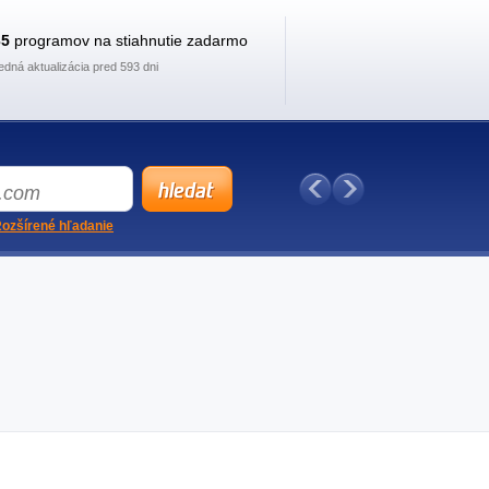
35
programov na stiahnutie zadarmo
edná aktualizácia pred 593 dni
ozšírené hľadanie