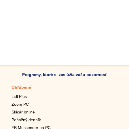
Programy, ktoré si zaslúžia vašu pozornosť
Obľúbené
Mobilné aplikácie
Lidl Plus
Krokomer do mobilu
Zoom PC
Lupa do mobilu
Skicár online
Diaľkový TV ovládač
Peňažný denník
Živé tapety do mobilu
FB Messenger na PC
Mariáš do mobilu