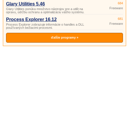
Glary Utilities 5.46
684
Freeware
Glary Utilities ponúka množstvo nástrojov pre a utilít na
opravu, údržbu ochranu a optimalizáciu vášho systému.
Process Explorer 16.12
681
Freeware
Process Explorer zobrazuje informácie o handles a DLL
používaných bežiacimi procesmi.
ďalšie programy »