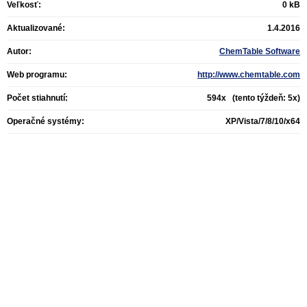
Veľkosť:
0 kB
Aktualizované:
1.4.2016
Autor:
ChemTable Software
Web programu:
http://www.chemtable.com
Počet stiahnutí:
594x (tento týždeň: 5x)
Operačné systémy:
XP/Vista/7/8/10/x64