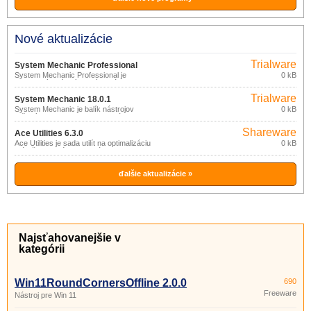
Nové aktualizácie
Trialware
System Mechanic Professional
System Mechanic Professional je
0 kB
18.0.1
kompletný balík výkonných nástrojov na
zaistenie optimálneho výkonu a
Trialware
bezpečnosti PC.
System Mechanic 18.0.1
System Mechanic je balík nástrojov
0 kB
určených na vyhľadanie, odstránenie a
prevenciu problémov s PC.
Shareware
Ace Utilities 6.3.0
Ace Utilities je sada utilít na optimalizáciu
0 kB
a údržbu systému: odstránenie
nepotrebných a duplicitných súborov,
vyčistenie registra, správa aplikácií
spúšťaných pri štarte, správca cookies,
ďalšie aktualizácie »
vymazanie histórie a pod.
Najsťahovanejšie v
kategórii
Win11RoundCornersOffline 2.0.0
690
Freeware
Nástroj pre Win 11