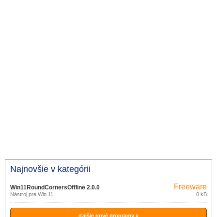
Najnovšie v kategórii
Freeware
Win11RoundCornersOffline 2.0.0
Nástroj pre Win 11
0 kB
ďalšie nové programy »