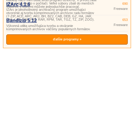
kladiete načo vám bude tento program užitočný. V prvom rade
vám ušetrí miesto v počítači. Veľké súbory zbalí do menších
IZArc 4.1.6
690
súborov, s ktorými môžete jednoduchšie pracovať.
Freeware
IZArc je plnohodnotný archivačný program umožňujúci
otvorenie aj tvorbu komprimovaných archívov radu formátov
(7-ZIP, ACE, ARC, ARJ, BH, BZ2, CAB, DEB, GZ, HA, JAR,
LHA, LZH, PAK, PK3, RAR, RPM, TAR, TGZ, TZ, ZIP, ZOO).
Bandizip 5.12
653
Freeware
Výkonná utilita umožňujúca tvorbu a otváranie
komprimovaných archívov väčšiny populárnych formátov.
ďalšie programy »