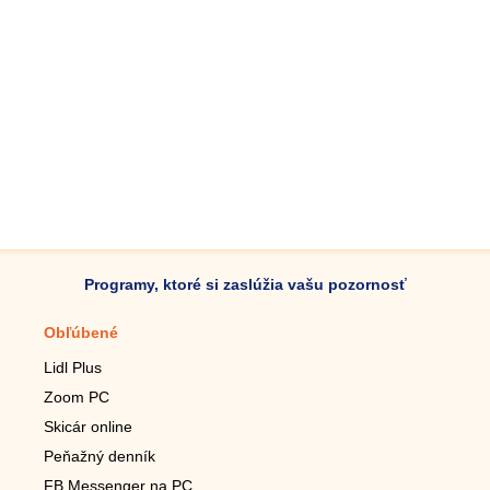
Programy, ktoré si zaslúžia vašu pozornosť
Obľúbené
Mobilné aplikácie
Lidl Plus
Krokomer do mobilu
Zoom PC
Lupa do mobilu
Skicár online
Diaľkový TV ovládač
Peňažný denník
Živé tapety do mobilu
FB Messenger na PC
Mariáš do mobilu