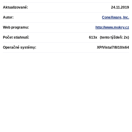
Aktualizované:
24.11.2019
Autor:
ConeXware, Inc.
Web programu:
http://www.mokry.cz
Počet stiahnutí:
613x (tento týždeň: 2x)
Operačné systémy:
XP/Vista/7/8/10/x64