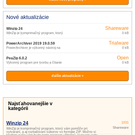
Nové aktualizácie
Shareware
Winzip 24
WinZip je komprimačný program, ktorý
0 kB
vám pomôže pri vytváraní, a aj
rozbaľovaní súborov vo formáte ZIP.
Trialware
Možno si kladiete načo vám bude tento
PowerArchiver 2019 19.0.59
program užitočný. V prvom rade vám
PowerArchiver je výkonný nástroj na
0 kB
ušetrí miesto v počítači. Veľké súbory
archiváciu a zálohovanie súborov.
zbalí do menších súborov, s ktorými
môžete jednoduchšie pracovať.
Open
PeaZip 6.0.2
source
Výkonný program pre tvorbu a čítanie
0 kB
komprimovaných archívov súborov.
(gpl)
ďalšie aktualizácie »
Najsťahovanejšie v
kategórii
Winzip 24
1031
Shareware
WinZip je komprimačný program, ktorý vám pomôže pri
vytváraní, a aj rozbaľovaní súborov vo formáte ZIP. Možno si