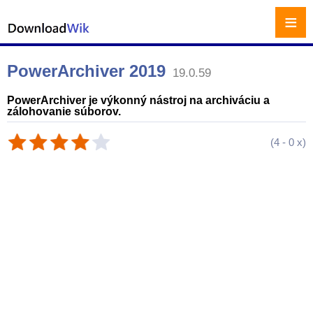
≡
PowerArchiver 2019
19.0.59
PowerArchiver je výkonný nástroj na archiváciu a
zálohovanie súborov.
(
4
-
0
x)