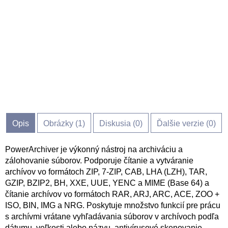
Opis
Obrázky (
1
)
Diskusia (
0
)
Ďalšie verzie (0)
PowerArchiver je výkonný nástroj na archiváciu a
zálohovanie súborov. Podporuje čítanie a vytváranie
archívov vo formátoch ZIP, 7-ZIP, CAB, LHA (LZH), TAR,
GZIP, BZIP2, BH, XXE, UUE, YENC a MIME (Base 64) a
čítanie archívov vo formátoch RAR, ARJ, ARC, ACE, ZOO +
ISO, BIN, IMG a NRG. Poskytuje množstvo funkcií pre prácu
s archívmi vrátane vyhľadávania súborov v archívoch podľa
dátumu, veľkosti alebo názvu, antivírusové skenovanie,