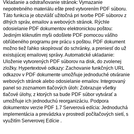
Vkladanie a odstraňovanie stránok: Vymazanie
nepotrebného materiálu ešte pred vytvorením PDF súboru.
Táto funkcia je obzvlášť užitočná pri tvorbe PDF súborov z
dlhých správ, emailov a webových stránok. Rýchle
odosielanie PDF dokumentov elektronickou poštou:
Jediným kliknutím myši odošlete PDF pomocou vášho
obľúbeného programu pre prácu s poštou. PDF dokument
možno tiež ľahko skopírovať do schránky, a preniesť do už
existujúcej emailovej správy. Automatické ukladanie:
Uloženie vytvorených PDF súborov na disk, do zvolenej
zložky. Hypertextové odkazy: Zachovanie funkčných URL
odkazov v PDF dokumente umožňuje jednoduché otváranie
webových stránok alebo odosielanie emailov. Integrovaný
panel so zoznamom tlačových úloh: Zobrazuje všetky
tlačové úlohy, z ktorých sa bude PDF súbor vytvárať a
umožňuje ich jednoduchú reorganizáciu. Podpora
dokumentov verzie PDF 1.7 Serverová edícia: Jednoduchá
implementácia a prevádzka v prostredí počítačových sietí, s
využitím Serverovej Edície .