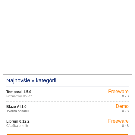
Najnovšie v kategórii
Freeware
Temporal 1.5.0
Poznámky do PC
0 kB
Demo
Blaze AI 1.0
Tvorba obsahu
0 kB
Freeware
Librum 0.12.2
Čítačka e-kníh
0 kB