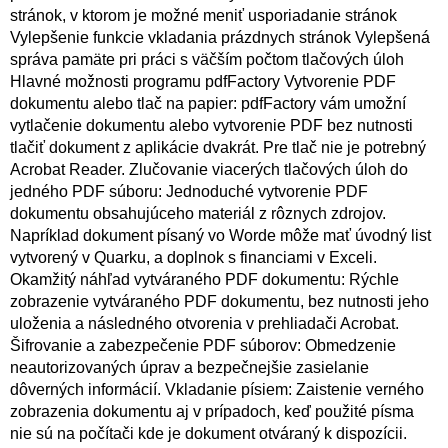
stránok, v ktorom je možné meniť usporiadanie stránok
Vylepšenie funkcie vkladania prázdnych stránok Vylepšená
správa pamäte pri práci s väčším počtom tlačových úloh
Hlavné možnosti programu pdfFactory Vytvorenie PDF
dokumentu alebo tlač na papier: pdfFactory vám umožní
vytlačenie dokumentu alebo vytvorenie PDF bez nutnosti
tlačiť dokument z aplikácie dvakrát. Pre tlač nie je potrebný
Acrobat Reader. Zlučovanie viacerých tlačových úloh do
jedného PDF súboru: Jednoduché vytvorenie PDF
dokumentu obsahujúceho materiál z rôznych zdrojov.
Napríklad dokument písaný vo Worde môže mať úvodný list
vytvorený v Quarku, a doplnok s financiami v Exceli.
Okamžitý náhľad vytváraného PDF dokumentu: Rýchle
zobrazenie vytváraného PDF dokumentu, bez nutnosti jeho
uloženia a následného otvorenia v prehliadači Acrobat.
Šifrovanie a zabezpečenie PDF súborov: Obmedzenie
neautorizovaných úprav a bezpečnejšie zasielanie
dôverných informácií. Vkladanie písiem: Zaistenie verného
zobrazenia dokumentu aj v prípadoch, keď použité písma
nie sú na počítači kde je dokument otváraný k dispozícii.