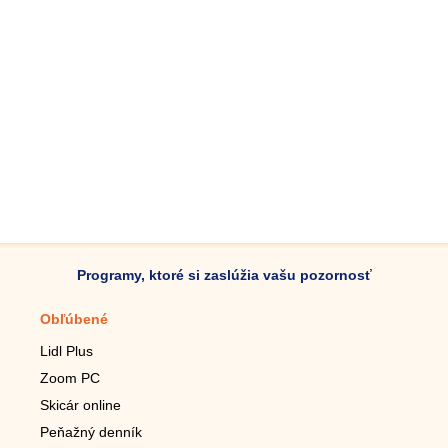
Programy, ktoré si zaslúžia vašu pozornosť
Obľúbené
Mobilné aplikácie
Lidl Plus
Krokomer do mobilu
Zoom PC
Lupa do mobilu
Skicár online
Diaľkový TV ovládač
Peňažný denník
Živé tapety do mobilu