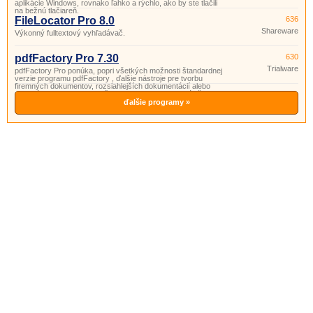
aplikácie Windows, rovnako ľahko a rýchlo, ako by ste tlačili
na bežnú tlačiareň.
FileLocator Pro 8.0
636
Shareware
Výkonný fulltextový vyhľadávač.
pdfFactory Pro 7.30
630
Trialware
pdfFactory Pro ponúka, popri všetkých možnosti štandardnej
verzie programu pdfFactory , ďalšie nástroje pre tvorbu
firemných dokumentov, rozsiahlejších dokumentácií alebo
archiváciu (vkladanie hlavičky, päty, vodoznakov, záložiek,
obsahu dokumentu,.
ďalšie programy »