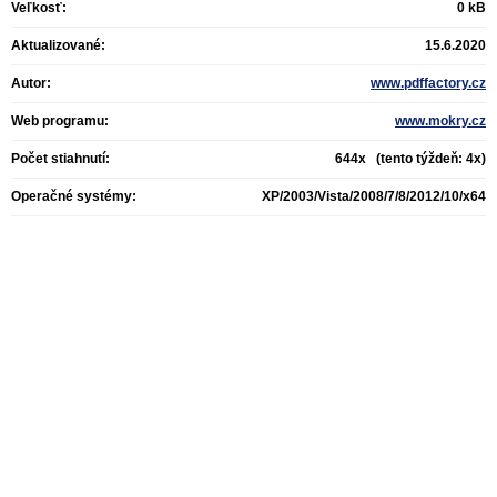
Veľkosť:
0 kB
Aktualizované:
15.6.2020
Autor:
www.pdffactory.cz
Web programu:
www.mokry.cz
Počet stiahnutí:
644x (tento týždeň: 4x)
Operačné systémy:
XP/2003/Vista/2008/7/8/2012/10/x64