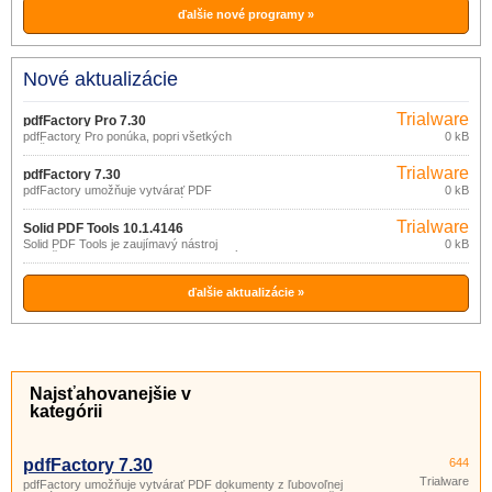
ďalšie nové programy »
Nové aktualizácie
Trialware
pdfFactory Pro 7.30
pdfFactory Pro ponúka, popri všetkých
0 kB
možnosti štandardnej verzie programu
pdfFactory , ďalšie nástroje pre tvorbu
Trialware
firemných dokumentov, rozsiahlejších
pdfFactory 7.30
dokumentácií alebo archiváciu (vkladanie
pdfFactory umožňuje vytvárať PDF
0 kB
hlavičky, päty, vodoznakov, záložiek,
dokumenty z ľubovoľnej aplikácie
obsahu dokumentu,.
Windows, rovnako ľahko a rýchlo, ako
Trialware
by ste tlačili na bežnú tlačiareň.
Solid PDF Tools 10.1.4146
Solid PDF Tools je zaujímavý nástroj
0 kB
spoločnosti Solid Documents, LLC, ktorý
má všetky vlastnosti programu Solid
Converter PDF (prevod PDF do Wordu
atď.)
ďalšie aktualizácie »
Najsťahovanejšie v
kategórii
pdfFactory 7.30
644
Trialware
pdfFactory umožňuje vytvárať PDF dokumenty z ľubovoľnej