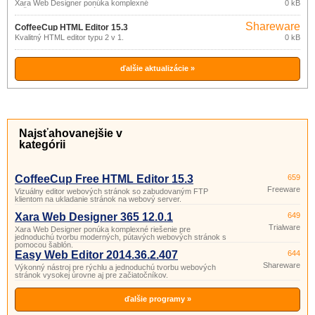
Xara Web Designer ponúka komplexné
0 kB
riešenie pre jednoduchú tvorbu
moderných, pútavých webových stránok
Shareware
s pomocou šablón.
CoffeeCup HTML Editor 15.3
Kvalitný HTML editor typu 2 v 1.
0 kB
ďalšie aktualizácie »
Najsťahovanejšie v
kategórii
CoffeeCup Free HTML Editor 15.3
659
Freeware
Vizuálny editor webových stránok so zabudovaným FTP
klientom na ukladanie stránok na webový server.
Xara Web Designer 365 12.0.1
649
Trialware
Xara Web Designer ponúka komplexné riešenie pre
jednoduchú tvorbu moderných, pútavých webových stránok s
pomocou šablón.
Easy Web Editor 2014.36.2.407
644
Shareware
Výkonný nástroj pre rýchlu a jednoduchú tvorbu webových
stránok vysokej úrovne aj pre začiatočníkov.
ďalšie programy »