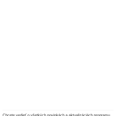
Chcete vedieť o všetkých novinkách a aktualizáciách programu