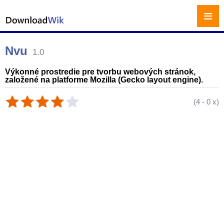
≡
Nvu
1.0
Výkonné prostredie pre tvorbu webových stránok,
založené na platforme Mozilla (Gecko layout engine).
(
4
-
0
x)