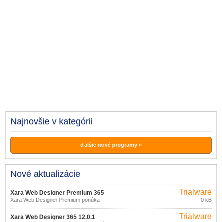
Najnovšie v kategórii
ďalšie nové programy »
Nové aktualizácie
Trialware
Xara Web Designer Premium 365
Xara Web Designer Premium ponúka
0 kB
12.4.0
komplexné riešenie pre ľahkú tvorbu
moderných, pútavých webových stránok
Trialware
s pomocou šablón.
Xara Web Designer 365 12.0.1