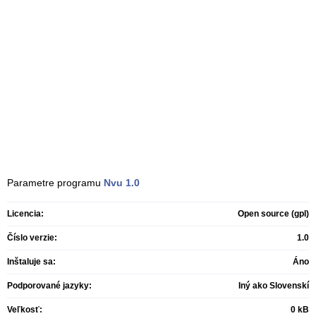
Parametre programu
Nvu
1.0
Licencia:
Open source (gpl)
Číslo verzie:
1.0
Inštaluje sa:
Áno
Podporované jazyky:
Iný ako Slovenskí
Veľkosť:
0 kB