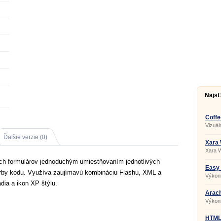
Najsť
Coffe
15.3
Vizuál
zabud
uklada
Ďalšie verzie (0)
Xara 
Xara 
komple
ch formulárov jednoduchým umiestňovaním jednotlivých
tvorb
webov
Easy 
orby kódu. Využíva zaujímavú kombináciu Flashu, XML a
šablón
Výkonn
jedno
dia a ikon XP štýlu.
stráno
začiat
Arach
Výkonn
progra
na tvo
HTML 