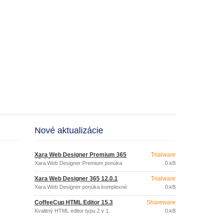
Nové aktualizácie
Xara Web Designer Premium 365
Trialware
12.4.0
Xara Web Designer Premium ponúka
0 kB
komplexné riešenie pre ľahkú tvorbu
moderných, pútavých webových stránok
Xara Web Designer 365 12.0.1
Trialware
s pomocou šablón.
Xara Web Designer ponúka komplexné
0 kB
riešenie pre jednoduchú tvorbu
moderných, pútavých webových stránok
CoffeeCup HTML Editor 15.3
Shareware
s pomocou šablón.
Kvalitný HTML editor typu 2 v 1.
0 kB