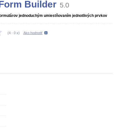
Form Builder
5.0
ormulárov jednoduchým umiestňovaním jednotlivých prvkov
(
4
-
0
x)
Ako hodnotiť
h