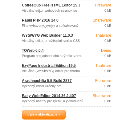
CoffeeCup Free HTML Editor 15.3
Freeware
Vizuálny editor webových stránok so
0 kB
zabudovaným FTP klientom na ukladanie
stránok na webový server.
Rapid PHP 2016 14.0
Shareware
Plne vybavený, rýchly a sofistikovaný
0 kB
PHP editor ponúkajúci oveľa viac ako
základné funkcie bežných nástrojov na
WYSIWYG Web Builder 11.0.3
Trialware
editáciu PHP.
Vizuálny editor umožňujúci tvorbu CSS
0 kB
webových stránok aj bez znalosti HTML
jazyka.
TOWeb 6.0.4
Demo
Program pre jednoduchú a rýchlu tvorbu
0 kB
webových stránok, bez potreby
akejkoľvek znalosti zodpovedajúcich
EzyPage Industrial Edition 19.5
Trialware
technológií, programovania a bez
potreby softvéru na úpravu snímok.
Vizuálne (WYSIWYG) editor pre tvorbu
0 kB
dokumentov, ktoré je možné exportovať
vo formáte HTML, PDF, BMP, GIF,
Arachnophilia 5.5 Build 2877
Freeware
JPEG, PNG, TIF.
Výkonný editor určený pre
0 kB
programátorov, špeciálne zameraný na
tvorbu webov.
Easy Web Editor 2014.36.2.407
Shareware
Výkonný nástroj pre rýchlu a jednoduchú
0 kB
tvorbu webových stránok vysokej
úrovne aj pre začiatočníkov.
ďalšie aktualizácie »