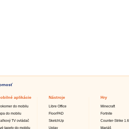
zornosť
obilné aplikácie
Nástroje
Hry
rokomer do mobilu
Libre Office
Minecraft
upa do mobilu
FloorPAD
Fortnite
iaľkový TV ovládač
SketchUp
Counter-Strike 1.6
ivé tapety do mobilu
Uplay
Mariáš