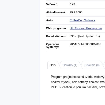
Veľkosť:
0 kB
Aktualizované:
29.9.2005
Autor:
CoffeeCup Software
Web programu:
http://www.coffeecup.com
Počet stiahnutí:
636x (tento týždeň: 3x)
Operačné
98/ME/NT/2000/XP/2003
systémy:
Opis
Obrázky (
1
)
Diskusia (
0
)
Program pre jednoduchú tvorbu webový
prvkov myšou, bez potreby znalosti tv
PHP. Súčasťou je ponuka tlačidiel, poza