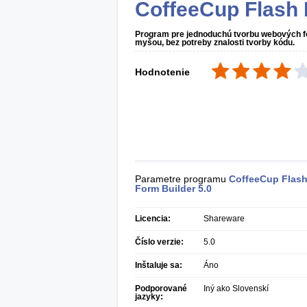
CoffeeCup Flash 
Program pre jednoduchú tvorbu webových f
myšou, bez potreby znalosti tvorby kódu.
Hodnotenie
Parametre programu
CoffeeCup Flas
Form Builder
5.0
Licencia:
Shareware
Číslo verzie:
5.0
Inštaluje sa:
Áno
Podporované
Iný ako Slovenskí
jazyky: