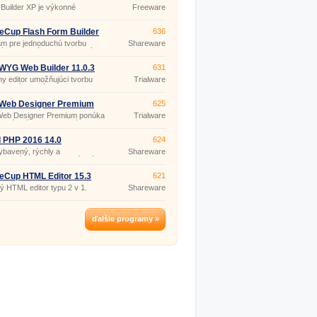
Builder XP je výkonné
Freeware
edie na tvorbu webov.
eCup Flash Form Builder
636
m pre jednoduchú tvorbu
Shareware
ých formulárov jednoduchým
ňovaním jednotlivých prvkov
 bez potreby znalosti tvorby
YG Web Builder 11.0.3
631
ny editor umožňujúci tvorbu
Trialware
ebových stránok aj bez
ti HTML jazyka.
 Web Designer Premium
625
2.4.0
Web Designer Premium ponúka
Trialware
xné riešenie pre ľahkú tvorbu
ných, pútavých webových
k s pomocou šablón.
 PHP 2016 14.0
624
ybavený, rýchly a
Shareware
ikovaný PHP editor ponúkajúci
viac ako základné funkcie
h nástrojov na editáciu PHP.
eCup HTML Editor 15.3
621
ný HTML editor typu 2 v 1.
Shareware
ďalšie programy »