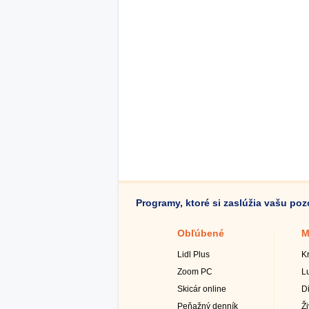
Programy, ktoré si zaslúžia vašu po
Obľúbené
M
Lidl Plus
K
Zoom PC
L
Skicár online
D
Peňažný denník
Ž