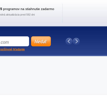
35
programov na stiahnutie zadarmo
edná aktualizácia pred 592 dni
ozšírené hľadanie