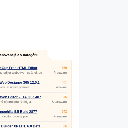
ahovanejšie v kategórii
eCup Free HTML Editor
659
ny editor webových stránok so
Freeware
ovaným FTP klientom na
nie stránok na webový server.
Web Designer 365 12.0.1
651
Web Designer ponúka
Trialware
xné riešenie pre jednoduchú
u moderných, pútavých
ých stránok s pomocou
Web Editor 2014.36.2.407
645
.
ý nástroj pre rýchlu a
Shareware
duchú tvorbu webových
k vysokej úrovne aj pre
očníkov.
nophilia 5.5 Build 2877
642
ý editor určený pre
Freeware
mátorov, špeciálne zameraný
rbu webov.
Builder XP LITE 6.0 Beta
636